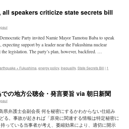
業
者
ll speakers criticize state secrets bill
食
べ
て
epaul
い
け
mocratic Party invited Namie Mayor Tamotsu Baba to speak
ぬ」
東
ill, expecting support by a leader near the Fukushima nuclear
電
nst the legislation. The party’s plan, however, backfired. …
に
強
く
arthquake + Fukushima
,
energy policy
,
Inequality
,
State Secrets Bill
|
1
抗
議
via
東
京
での地方公聴会・発言要旨 via 朝日新聞
新
聞
epaul
福島県弁護士会副会長 何を秘密にするかわからない仕組み
どる。事故が起きれば「原発に関連する情報は特定秘密に
を持っている当事者が考え、萎縮効果により、適切に開示