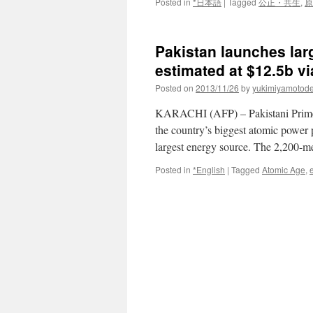
Posted in
*日本語
|
Tagged
公正・共生
,
原
Pakistan launches lar
estimated at $12.5b vi
Posted on
2013/11/26
by
yukimiyamotod
KARACHI (AFP) – Pakistani Prime 
the country’s biggest atomic power 
largest energy source. The 2,200-me
Posted in
*English
|
Tagged
Atomic Age
,