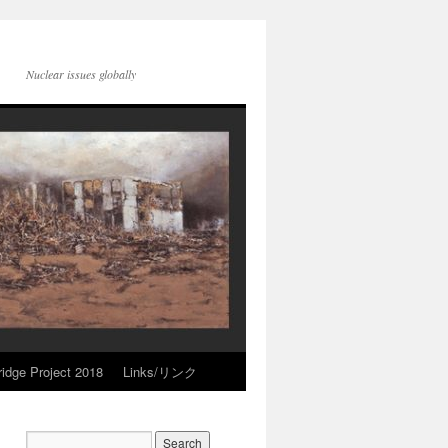
Nuclear issues globally
idge Project 2018
Links/リンク