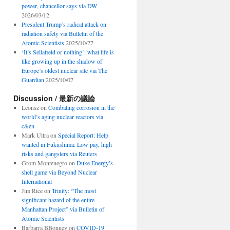
power, chancellor says via DW
2026/03/12
President Trump’s radical attack on
radiation safety via Bulletin of the
Atomic Scientists
2025/10/27
‘It’s Sellafield or nothing’: what life is
like growing up in the shadow of
Europe’s oldest nuclear site via The
Guardian
2025/10/07
Discussion / 最新の議論
Leonsz
on
Combating corrosion in the
world’s aging nuclear reactors via
c&en
Mark Ultra
on
Special Report: Help
wanted in Fukushima: Low pay, high
risks and gangsters via Reuters
Grom Montenegro
on
Duke Energy’s
shell game via Beyond Nuclear
International
Jim Rice
on
Trinity: “The most
significant hazard of the entire
Manhattan Project” via Bulletin of
Atomic Scientists
Barbarra BBonney
on
COVID-19