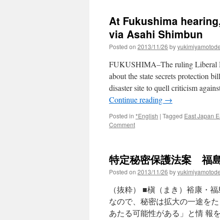
At Fukushima hearing, a
via Asahi Shimbun
Posted on
2013/11/26
by
yukimiyamotod
FUKUSHIMA–The ruling Liberal De
about the state secrets protection b
disaster site to quell criticism agai
Continue reading
→
Posted in
*English
|
Tagged
East Japan E
Comment
特定秘密保護法案 福島
Posted on
2013/11/26
by
yukimiyamotod
（抜粋） ■槇（まき）裕康・
なので、秘密は拡大の一途をた
あたる可能性がある」と情 報