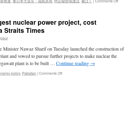
on
発推進
,
東日本大震災・福島原発
,
特定秘密保護法
,
被ばく
|
Comments Off
特
定
秘
gest nuclear power project, cost
密
保
a Straits Times
護
epaul
法
案
Minister Nawaz Sharif on Tuesday launched the construction of
福
島
plant and vowed to pursue further projects to make nuclear the
で
gawatt plant is to be built …
Continue reading
→
の
地
on
energy policy
,
Pakistan
|
Comments Off
方
Pakistan
公
launches
聴
largest
会・
nuclear
発
power
言
project,
要
cost
旨
estimated
via
at
朝
$12.5b
日
via