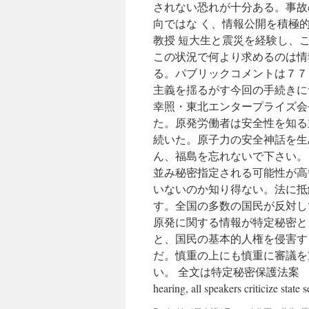
されない恐れが十分ある。事故
向ではな く、情報公開を積極
教授 短大生と震災を経験し、
この状況で何より求めるのは情
る。パブリックコメントは７７
主義を揺るがす今回の手続きに
幸照・東北エンタープライズ会
た。原発労働者は安全性を知る
続いた。原子力の安全神話を生
ん、福島を忘れないで下さい。 
並み秘密指定される可能性が高
いないのか知り得ない。法に抵
す。全国の多数の国民が反対し
原発に関する情報が特定秘密と
と、国民の基本的人権を侵害す
だ。慎重の上にも慎重に審議を
い。 全文は特定秘密保護法案 福島
hearing, all speakers criticize state s