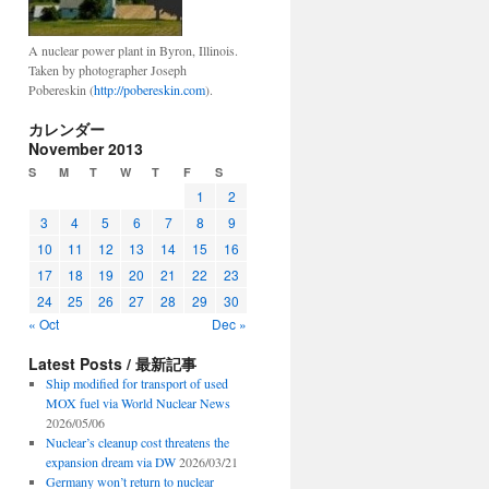
A nuclear power plant in Byron, Illinois.
Taken by photographer Joseph
Pobereskin (
http://pobereskin.com
).
カレンダー
November 2013
S
M
T
W
T
F
S
1
2
3
4
5
6
7
8
9
10
11
12
13
14
15
16
17
18
19
20
21
22
23
24
25
26
27
28
29
30
« Oct
Dec »
Latest Posts / 最新記事
Ship modified for transport of used
MOX fuel via World Nuclear News
2026/05/06
Nuclear’s cleanup cost threatens the
expansion dream via DW
2026/03/21
Germany won’t return to nuclear