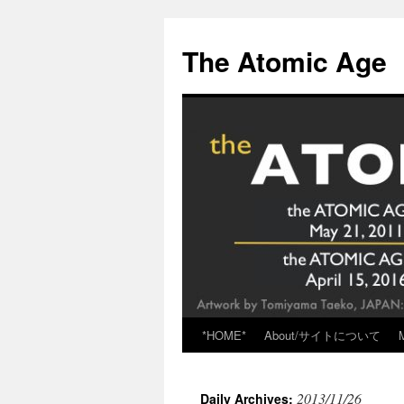
Skip
to
The Atomic Age
content
*HOME*
About/サイトについて
2013/11/26
Daily Archives: