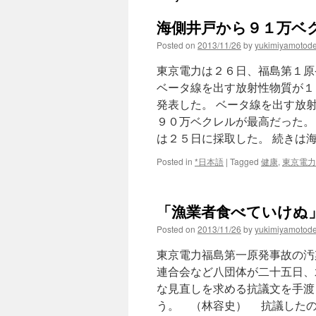
海側井戸から９１万ベクレ
Posted on
2013/11/26
by
yukimiyamotod
東京電力は２６日、福島第１原
ベータ線を出す放射性物質が１
発表した。 ベータ線を出す放
９０万ベクレルが最高だった。
は２５日に採取した。 続きは
Posted in
*日本語
|
Tagged
健康
,
東京電力
「漁業者食べていけぬ」
Posted on
2013/11/26
by
yukimiyamotod
東京電力福島第一原発事故の汚
連合会など八団体が二十五日、
な見直しを求める抗議文を手渡
う。 （林容史） 抗議したの