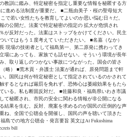
の教訓に鑑み、特定秘密を指定し重要な情報を秘匿する方
的に進める法制度が重要だ。 ■二瓶由美子・桜の聖母短大
ここで若い女性たちを教育してよいのか思い悩む日々だ。
報の公開だ。法案で特定秘密の指定の 拡大が危惧され
％が反対だった。法案はストップをかけてください。民主
ついてはもう１度考えて いただきたい。 ■名嘉（なか）
長 現場の技術者として福島第一、第二原発に携わってき
立場にあっても、家族でも話せない。そういう環境が長年
み、取り返しのつかない事故につながった。国会の皆さ
（略） ■荒木貢・弁護士 法案が通れば、原発問題まで軒
い。国民は何が特定秘密として指定されているのかされて
触するとなれば厳罰を免れず、恐怖心は萎縮効果をもたら
ている。私も断固反対だ。 ■佐藤和良・福島県いわき市議
して秘匿され、市民の安全に関わる情報が非公開になる
る結果を生む。反対、廃案を求めるのが国民の圧倒的な声
重ね、全国で公聴会を開催し、国民の声を聴いて頂きた
での地方公聴会・発言要旨 英文はAt Fukushima
ecrets bill