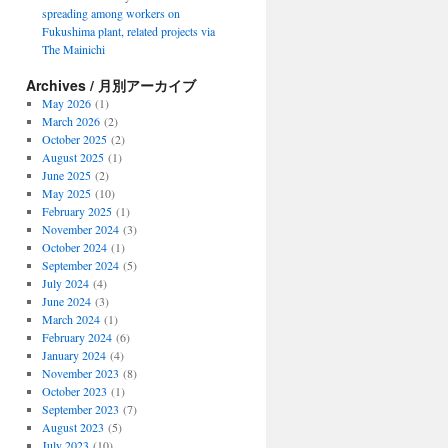
spreading among workers on
Fukushima plant, related projects via
The Mainichi
Archives / 月別アーカイブ
May 2026
(1)
March 2026
(2)
October 2025
(2)
August 2025
(1)
June 2025
(2)
May 2025
(10)
February 2025
(1)
November 2024
(3)
October 2024
(1)
September 2024
(5)
July 2024
(4)
June 2024
(3)
March 2024
(1)
February 2024
(6)
January 2024
(4)
November 2023
(8)
October 2023
(1)
September 2023
(7)
August 2023
(5)
July 2023
(10)