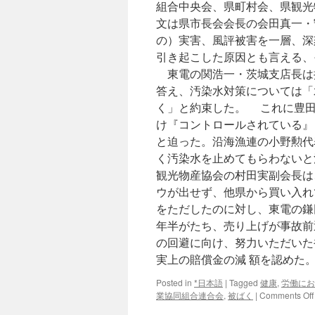
組合中央会、県町村会、県観光
文は県市長会会長の会田真一・
の）実害、風評被害を一層、深
引き起こした原因とも言える、
東電の関浩一・茨城支店長は
答え、汚染水対策については「
く」と約束した。 これに豊田
け『コントロールされている』
と迫った。沿海漁連の小野勲代
く汚染水を止めてもらわないと
観光物産協会の村田実副会長は
ウが出せず、他県から買い入れ
をただしたのに対し、東電の鎌
年半がたち、売り上げが事故前
の回避に向け、努力いただいた
実上の賠償金の減 額を認めた
Posted in
*日本語
|
Tagged
健康
,
労働にお
業協同組合連合会
,
被ばく
|
Comments Off