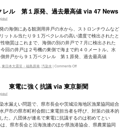
ル 第１原発、過去最高値 via 47 News
epaul
発の海側にある観測用井戸の水から、ストロンチウムなど
リットル当たり９１万ベクレルの高い濃度で検出されたと
射性物質はこれまで、海側の別の井戸で７月に検出された
 今回の井戸は２号機の東側で海まで約４０メートル。水
海側井戸から９１万ベクレル 第１原発、過去最高値
on
,
東日本大震災・福島原発
,
汚染水
|
Comments Off
海
側
井
 東電に強く抗議 via 東京新聞
戸
か
epaul
ら
９
染水漏えい問題で、県市長会や茨城沿海地区漁業協同組合
１
水戸市の県市町村会館に東電担当者を呼び、対策の抜本的
万
した。八団体が連名で東電に抗議するのは初めてとい
ベ
ク
は、県市長会と沿海漁連のほか県漁港協会、県農業協同
レ