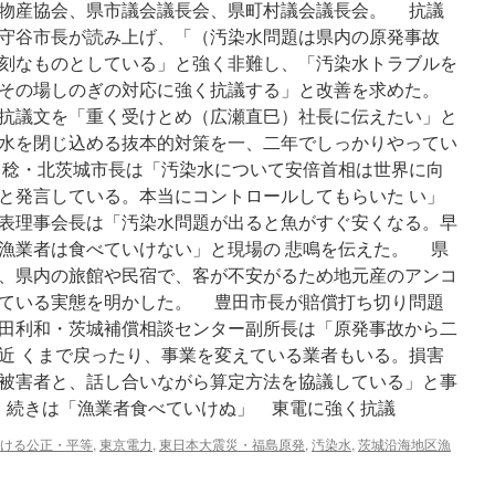
物産協会、県市議会議長会、県町村議会議長会。 抗議
ル
守谷市長が読み上げ、「（汚染水問題は県内の原発事故
第
１
刻なものとしている」と強く非難し、「汚染水トラブルを
原
その場しのぎの対応に強く抗議する」と改善を求めた。
発、
抗議文を「重く受けとめ（広瀬直巳）社長に伝えたい」と
過
去
水を閉じ込める抜本的対策を一、二年でしっかりやってい
最
稔・北茨城市長は「汚染水について安倍首相は世界に向
高
と発言している。本当にコントロールしてもらいた い」
値
via
表理事会長は「汚染水問題が出ると魚がすぐ安くなる。早
47
漁業者は食べていけない」と現場の 悲鳴を伝えた。 県
News
、県内の旅館や民宿で、客が不安がるため地元産のアンコ
ている実態を明かした。 豊田市長が賠償打ち切り問題
田利和・茨城補償相談センター副所長は「原発事故から二
近 くまで戻ったり、事業を変えている業者もいる。損害
被害者と、話し合いながら算定方法を協議している」と事
。 続きは「漁業者食べていけぬ」 東電に強く抗議
ける公正・平等
,
東京電力
,
東日本大震災・福島原発
,
汚染水
,
茨城沿海地区漁
on
「漁