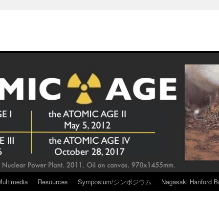
Multimedia
Resources
Symposium/シンポジウム
Nagasaki Hanford Br