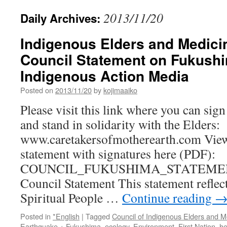
2013/11/20
Daily Archives:
Indigenous Elders and Medici
Council Statement on Fukushi
Indigenous Action Media
Posted on
2013/11/20
by
kojimaaiko
Please visit this link where you can sig
and stand in solidarity with the Elders:
www.caretakersofmotherearth.com View 
statement with signatures here (PDF):
COUNCIL_FUKUSHIMA_STATEMEN
Council Statement This statement reflec
Spiritual People …
Continue reading
Posted in
*English
|
Tagged
Council of Indigenous Elders and M
Earthquake + Fukushima
,
ecology
,
Environment
,
First Nation
,
he