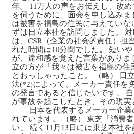
年。 11万人の声をお伝えし、改
を伺うために、面会を申し込みま
は被害を福島の住民に与えていない」
ずは日立本社を訪問しました。 
は、CSR（企業の社会的責任）担
れた時間は10分間でした。 短い
が、違和感を覚えた言葉がありま
立の方が「我々は被害を福島の住
とおっしゃったこと。 （略） 日
法(*2)によって、メーカー責任
の発言であると信じたいです。 
が事故を起こしたとき、その現実
―― 日本を代表するメーカー企
れています。 （略） 東芝「消費
い」 続く11月13日には東芝本社