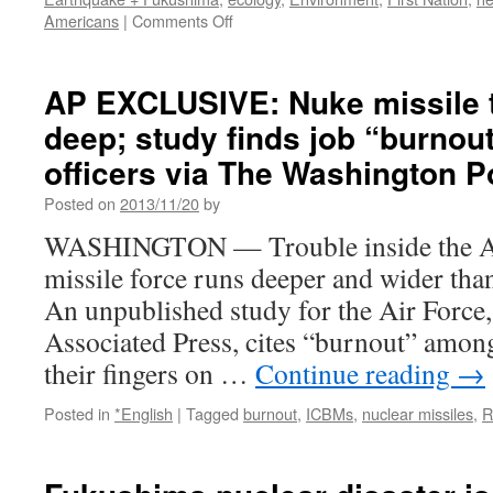
on
Americans
|
Comments Off
Indigenous
Elders
and
AP EXCLUSIVE: Nuke missile t
Medicine
deep; study finds job “burno
Peoples
Council
officers via The Washington P
Statement
on
Posted on
2013/11/20
by
Fukushima
WASHINGTON — Trouble inside the Air
via
Indigenous
missile force runs deeper and wider than 
Action
An unpublished study for the Air Force
Media
Associated Press, cites “burnout” among
their fingers on …
Continue reading
→
Posted in
*English
|
Tagged
burnout
,
ICBMs
,
nuclear missiles
,
R