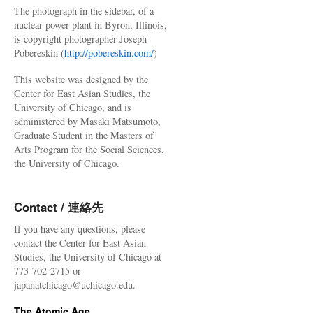
The photograph in the sidebar, of a
nuclear power plant in Byron, Illinois,
is copyright photographer Joseph
Pobereskin (
http://pobereskin.com/
)
This website was designed by the
Center for East Asian Studies, the
University of Chicago, and is
administered by Masaki Matsumoto,
Graduate Student in the Masters of
Arts Program for the Social Sciences,
the University of Chicago.
Contact / 連絡先
If you have any questions, please
contact the Center for East Asian
Studies, the University of Chicago at
773-702-2715 or
japanatchicago@uchicago.edu.
The Atomic Age