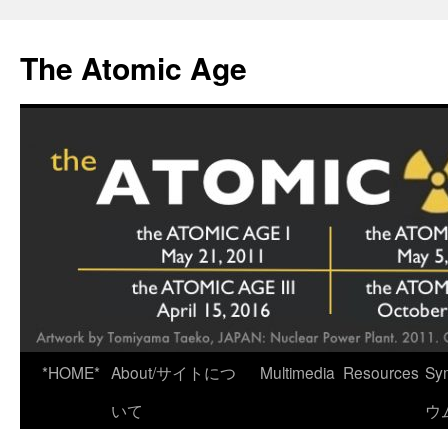
Skip
to
The Atomic Age
content
*HOME*
About/サイトにつ
Multimedia
Resources
Sy
いて
ウ