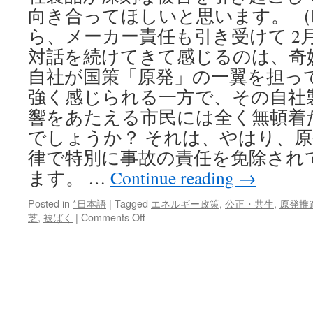
向き合ってほしいと思います。 （
ら、メーカー責任も引き受けて 2
対話を続けてきて感じるのは、奇
自社が国策「原発」の一翼を担っ
強く感じられる一方で、その自社
響をあたえる市民には全く無頓着
でしょうか？ それは、やはり、
律で特別に事故の責任を免除され
ます。 …
Continue reading
→
Posted in
*日本語
|
Tagged
エネルギー政策
,
公正・共生
,
原発推
on
芝
,
被ばく
|
Comments Off
「原
発
に
も
メ
ー