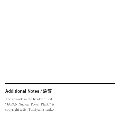
Additional Notes / 謝辞
The artwork in the header, titled
"JAPAN:Nuclear Power Plant," is
copyright artist Tomiyama Taeko.