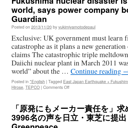
Fukushima nuclear disaster is
world, says power company b
Guardian
Posted on
2013/11/20
by
yukimiyamotodepaul
Exclusive: UK government must learn f
catastrophe as it plans a new generation 
claims The catastrophic triple meltdow
Daiichi nuclear plant in March 2011 was
world” about the …
Continue reading
Posted in
*English
|
Tagged
East Japan Earthquake + Fukushi
on
Hirose
,
TEPCO
|
Comments Off
Fukushima
nuclear
disaster
「原発にもメーカー責任を」求め
is
3996名の声を日立・東芝に提出し
warning
to
Greenpeace
the