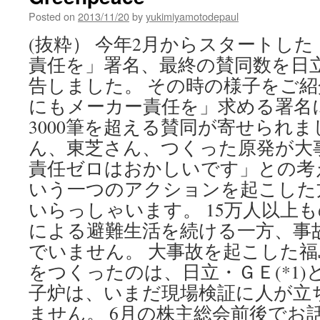
world,
Posted on
2013/11/20
by
yukimiyamotodepaul
says
(抜粋） 今年2月からスタートし
power
company
責任を」署名、最終の賛同数を日
boss
告しました。 その時の様子をご紹
via
The
にもメーカー責任を」求める署名に
Guardian
3000筆を超える賛同が寄せられま
ん、東芝さん、つくった原発が大
責任ゼロはおかしいです」との考
いう一つのアクションを起こした
いらっしゃいます。 15万人以上
による避難生活を続ける一方、事
でいません。 大事故を起こした
をつくったのは、日立・ＧＥ(*1)
子炉は、いまだ現場検証に人が立
ません。 6月の株主総会前後でお