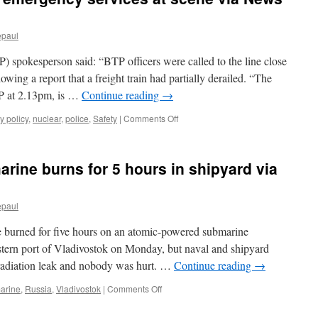
確
shut
認
NY
し
epaul
Indian
via
Point
毎
) spokesperson said: “BTP officers were called to the line close
reactors
日
by
lowing a report that a freight train had partially derailed. “The
新
2018
TP at 2.13pm, is …
Continue reading
→
聞
-
analyst
on
y policy
,
nuclear
,
police
,
Safety
|
Comments Off
via
Nuclear
Reuters
train
derailed,
rine burns for 5 hours in shipyard via
emergency
services
at
epaul
scene
via
ned for five hours on an atomic-powered submarine
News
and
stern port of Vladivostok on Monday, but naval and shipyard
Star
 a radiation leak and nobody was hurt. …
Continue reading
→
on
arine
,
Russia
,
Vladivostok
|
Comments Off
Russian
nuclear