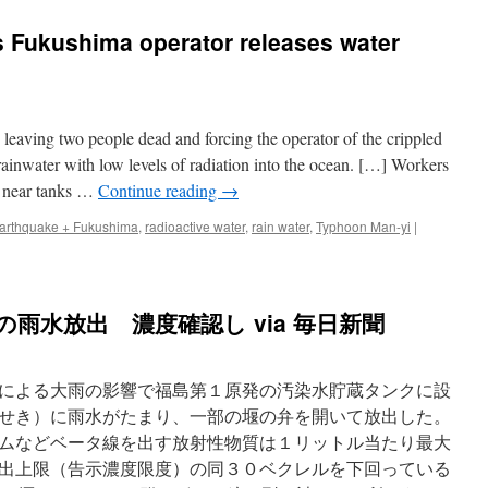
s Fukushima operator releases water
eaving two people dead and forcing the operator of the crippled
rainwater with low levels of radiation into the ocean. […] Workers
s near tanks …
Continue reading
→
arthquake + Fukushima
,
radioactive water
,
rain water
,
Typhoon Man-yi
|
雨水放出 濃度確認し via 毎日新聞
による大雨の影響で福島第１原発の汚染水貯蔵タンクに設
せき）に雨水がたまり、一部の堰の弁を開いて放出した。
ムなどベータ線を出す放射性物質は１リットル当たり最大
出上限（告示濃度限度）の同３０ベクレルを下回っている