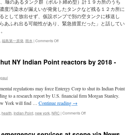
のは、堰のあるタンク群（ボルト締め型）計１９カ所のうち
濃度汚染水が漏えいが発覚したタンクなど残る１２カ所に
るとして放出せず、仮設ポンプで別の空タンクに移送し
らあふれ出る可能性があり、緊急措置だった」と話してい
ら。
on
,
福島第一原発
,
雨水
|
Comments Off
福
島
第
hut NY Indian Point reactors by 2018 -
１
原
発:
epaul
タ
ン
ental regulations may force Entergy Corp to shut its Indian Point
ク
群
ing to a research report by U.S. financial firm Morgan Stanley.
の
ew York will find …
Continue reading
→
雨
水
on
,
health
,
Indian Point
,
new york
,
NRC
|
Comments Off
放
Entergy
出
may
濃
have
d, emergency services at scene via News
度
to