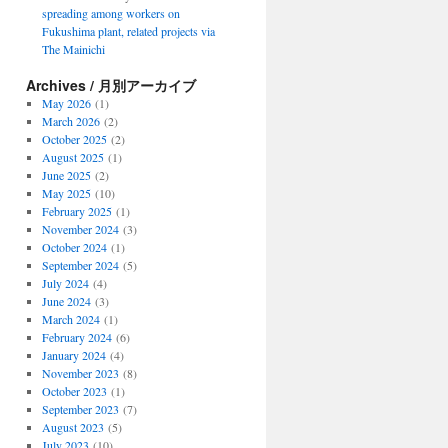
spreading among workers on
Fukushima plant, related projects via
The Mainichi
Archives / 月別アーカイブ
May 2026
(1)
March 2026
(2)
October 2025
(2)
August 2025
(1)
June 2025
(2)
May 2025
(10)
February 2025
(1)
November 2024
(3)
October 2024
(1)
September 2024
(5)
July 2024
(4)
June 2024
(3)
March 2024
(1)
February 2024
(6)
January 2024
(4)
November 2023
(8)
October 2023
(1)
September 2023
(7)
August 2023
(5)
July 2023
(10)