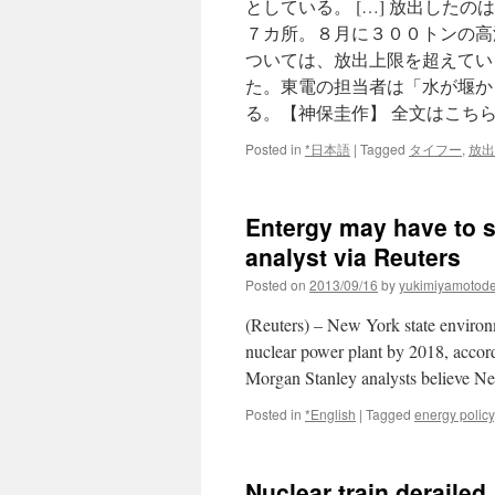
としている。 […] 放出した
７カ所。８月に３００トンの高
ついては、放出上限を超えてい
た。東電の担当者は「水が堰か
る。【神保圭作】 全文はこち
Posted in
*日本語
|
Tagged
タイフー
,
放出
Entergy may have to s
analyst via Reuters
Posted on
2013/09/16
by
yukimiyamotod
(Reuters) – New York state environm
nuclear power plant by 2018, accord
Morgan Stanley analysts believe N
Posted in
*English
|
Tagged
energy policy
Nuclear train deraile