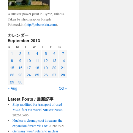
A nuclear power plant in Byron, Illinois.
Taken by photographer Joseph
Pobereskin (
http://pobereskin.com
).
カレンダー
September 2013
S
M
T
W
T
F
S
1
2
3
4
5
6
7
8
9
10
11
12
13
14
15
16
17
18
19
20
21
22
23
24
25
26
27
28
29
30
« Aug
Oct »
Latest Posts / 最新記事
Ship modified for transport of used
MOX fuel via World Nuclear News
2026/05/06
Nuclear’s cleanup cost threatens the
expansion dream via DW
2026/03/21
Germany won’t return to nuclear