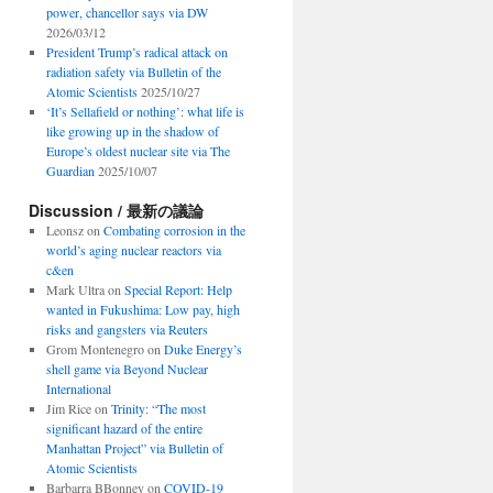
power, chancellor says via DW
2026/03/12
President Trump’s radical attack on
radiation safety via Bulletin of the
Atomic Scientists
2025/10/27
‘It’s Sellafield or nothing’: what life is
like growing up in the shadow of
Europe’s oldest nuclear site via The
Guardian
2025/10/07
Discussion / 最新の議論
Leonsz
on
Combating corrosion in the
world’s aging nuclear reactors via
c&en
Mark Ultra
on
Special Report: Help
wanted in Fukushima: Low pay, high
risks and gangsters via Reuters
Grom Montenegro
on
Duke Energy’s
shell game via Beyond Nuclear
International
Jim Rice
on
Trinity: “The most
significant hazard of the entire
Manhattan Project” via Bulletin of
Atomic Scientists
Barbarra BBonney
on
COVID-19