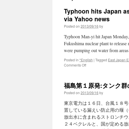
Typhoon hits Japan a
via Yahoo news
Posted on
2013/09/16
by
Typhoon Man-yi hit Japan Monday, l
Fukushima nuclear plant to release 
were pumping out water from area
Posted in
*English
|
Tagged
East Japan E
on
Comments Off
Typhoon
hits
Japan
福島第１原発:タンク群の
as
Fukushima
Posted on
2013/09/16
by
operator
releases
東京電力は１６日、台風１８号
water
置している漏えい防止用の堰（
via
放出水に含まれるストロンチウ
Yahoo
news
２４ベクレルと、国が定める放