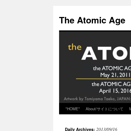
Skip
to
The Atomic Age
content
*HOME*
About/サイトについて
2013/09/16
Daily Archives: