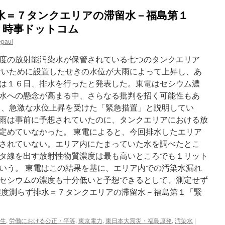
submarine
水＝７タンクエリアの滞留水－福島第１
burns
for
a 時事ドットコム
5
epaul
hours
in
度の放射能汚染水が保管されている七つのタンクエリア
shipyard
via
ないために設置したせきの水位が大雨によって上昇し、あ
The
は１６日、排水を行ったと発表した。東電はセシウム濃
Star
水への懸念が高まる中、さらなる批判を招く可能性もあ
て、急激な水位上昇を受けた「緊急措置」と説明してい
雨は事前に予想されていたのに、タンクエリアにおける放
定めていなかった。 東電によると、今回排水したエリア
されていない。エリア内にたまっていた水を調べたとこ
タ線を出す放射性物質濃度は最も高いところでも１リット
いう。 東電はこの結果を基に、エリア内での汚染水漏れ
セシウムの濃度も十分低いと予想できるとして、測定せず
濃度測らず排水＝７タンクエリアの滞留水－福島第１「緊
生
,
労働における公正・平等
,
東京電力
,
東日本大震災・福島原発
,
汚染水
|