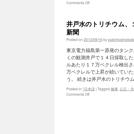
on
Comments Off
セ
シ
ウ
井戸水のトリチウム、１
ム
濃
新聞
度
Posted on
2013/09/16
by
yukimiyamotod
測
ら
東京電力福島第一原発のタンク
ず
排
くの観測井戸で１４日採取した
水
ルあたり１７万ベクレル検出さ
＝
万ベクレルで上昇が続いていた
７
タ
う。 続きは井戸水のトリチウ
ン
ク
Posted in
*日本語
|
Tagged
健康
,
公正・共
エ
on
Comments Off
リ
井
ア
戸
の
水
滞
の
留
ト
水
リ
－
チ