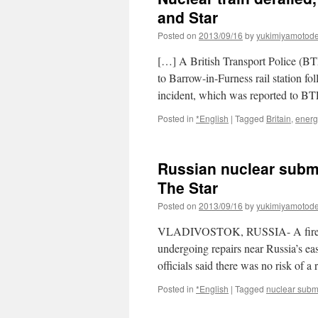
and Star
Posted on
2013/09/16
by
yukimiyamotod
[…] A British Transport Police (BTP
to Barrow-in-Furness rail station fol
incident, which was reported to B
Posted in
*English
|
Tagged
Britain
,
energ
Russian nuclear subma
The Star
Posted on
2013/09/16
by
yukimiyamotod
VLADIVOSTOK, RUSSIA- A fire bur
undergoing repairs near Russia’s ea
officials said there was no risk of
Posted in
*English
|
Tagged
nuclear subm