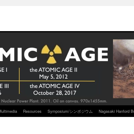
Multimedia
Resources
Symposium/シンポジウム
Nagasaki Hanford Br