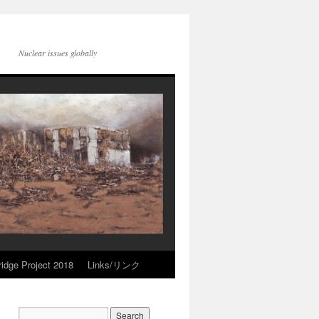
Nuclear issues globally
idge Project 2018
Links/リンク