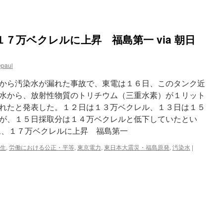
７万ベクレルに上昇 福島第一 via 朝日
epaul
から汚染水が漏れた事故で、東電は１６日、このタンク近
水から、放射性物質のトリチウム（三重水素）が１リット
れたと発表した。１２日は１３万ベクレル、１３日は１５
が、１５日採取分は１４万ベクレルと低下していたとい
ム、１７万ベクレルに上昇 福島第一
生
,
労働における公正・平等
,
東京電力
,
東日本大震災・福島原発
,
汚染水
|