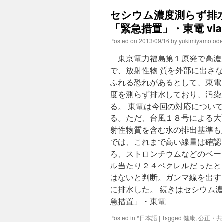
セシウム濃度測らず排
「緊急措置」・東電 vi
Posted on
2013/09/16
by
yukimiyamotod
東京電力福島第１原発で高濃
で、放射性物 質を外部に出さ
ふれる恐れがあるとして、東電
度を測らず排水しており、汚染
る。 東電は今回の対応につい
る。ただ、台風１８号による大
射性物質を含む水の排出基準も
では、これまで高い線量は確認
ろ、ストロンチウムなどのベー
ル当たり２４ベクレルだったと
はないと判断。ガンマ線を出す
に排水した。 続きはセシウム
急措置」・東電
Posted in
*日本語
|
Tagged
健康
,
公正・共