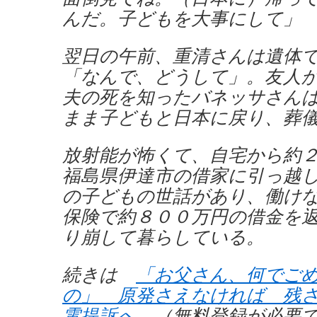
んだ。子どもを大事にして」
翌日の午前、重清さんは遺体
「なんで、どうして」。友人
夫の死を知ったバネッサさん
まま子どもと日本に戻り、葬
放射能が怖くて、自宅から約
福島県伊達市の借家に引っ越
の子どもの世話があり、働け
保険で約８００万円の借金を
り崩して暮らしている。
続きは
「お父さん、何でご
の」 原発さえなければ 残
電提訴へ
（無料登録が必要で