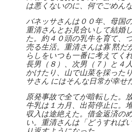
は悪くないのに、何でごめん
バネッサさんは００年、母国
重清さんとお見合いして結婚
た。約４０頭の乳牛を育て、
売る生活。重清さんは寡 黙だ
らしをいつも一番に考えてく
長男（８）、次男（７）と４
かけたり、山で山菜を採った
サさん にはそんな日常が幸せ
原発事故で全てが暗転した。
牛乳は１カ月、出荷停止に。
収入は途絶えた。借金返済の
い。重清さんは「どうすれば
り返すようになった。