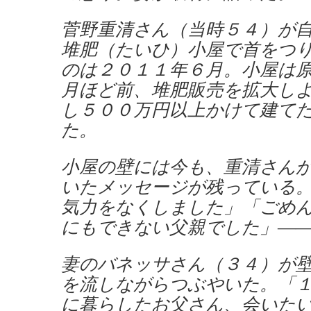
菅野重清さん（当時５４）が
堆肥（たいひ）小屋で首をつ
のは２０１１年６月。小屋は
月ほど前、堆肥販売を拡大し
し５００万円以上かけて建て
た。
小屋の壁には今も、重清さん
いたメッセージが残っている
気力をなくしました」「ごめ
にもできない父親でした」―
妻のバネッサさん（３４）が
を流しながらつぶやいた。「
に暮らしたお父さん、会いた