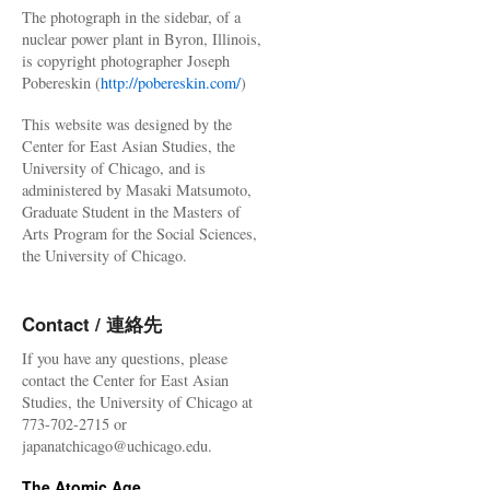
The photograph in the sidebar, of a
nuclear power plant in Byron, Illinois,
is copyright photographer Joseph
Pobereskin (
http://pobereskin.com/
)
This website was designed by the
Center for East Asian Studies, the
University of Chicago, and is
administered by Masaki Matsumoto,
Graduate Student in the Masters of
Arts Program for the Social Sciences,
the University of Chicago.
Contact / 連絡先
If you have any questions, please
contact the Center for East Asian
Studies, the University of Chicago at
773-702-2715 or
japanatchicago@uchicago.edu.
The Atomic Age