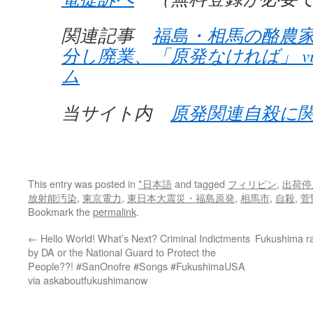
関連記事
福島・相馬の酪農
分し廃業、「原発なければ」 vi
ム
当サイト内
原発関連自殺に
This entry was posted in
*日本語
and tagged
フィリピン
,
出荷停
放射能汚染
,
東京電力
,
東日本大震災・福島原発
,
相馬市
,
自殺
,
菅
Bookmark the
permalink
.
←
Hello World! What’s Next? Criminal Indictments
Fukushima ra
by DA or the National Guard to Protect the
People??! #SanOnofre #Songs #FukushimaUSA
via askaboutfukushimanow