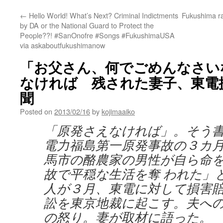
←
Hello World! What’s Next? Criminal Indictments
Fukushima ra
by DA or the National Guard to Protect the
People??! #SanOnofre #Songs #FukushimaUSA
via askaboutfukushimanow
「お父さん、何でごめんなさい
なければ 残された妻子、東電提訴
聞
Posted on
2013/02/16
by
kojimaaiko
「原発さえなければ」。そう
電力福島第一原発事故の３カ
馬市の酪農家の男性が自ら命
故で平穏な生活を奪 われた」
人が３月、東電に対して損害
訟を東京地裁に起こす。夫へ
の怒り。妻が取材に語った。