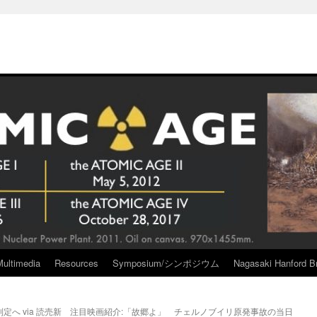
Multimedia
Resources
Symposium/シンポジウム
Nagasaki Hanford Br
へ via 読売新
注目映画紹介:「故郷よ」 チェルノブイリ原発事故の当日