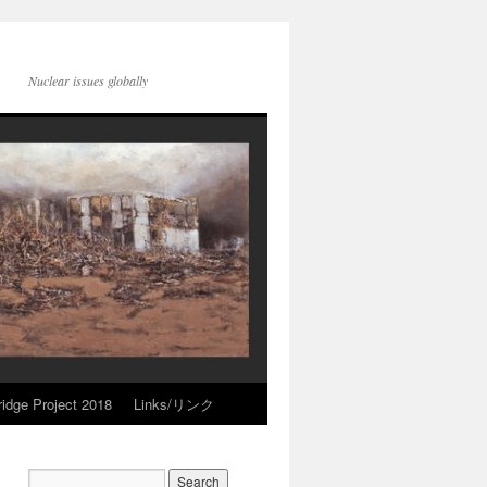
Nuclear issues globally
idge Project 2018
Links/リンク