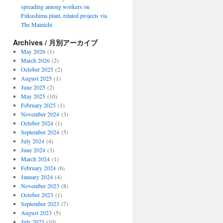
spreading among workers on
Fukushima plant, related projects via
The Mainichi
Archives / 月別アーカイブ
May 2026
(1)
March 2026
(2)
October 2025
(2)
August 2025
(1)
June 2025
(2)
May 2025
(10)
February 2025
(1)
November 2024
(3)
October 2024
(1)
September 2024
(5)
July 2024
(4)
June 2024
(3)
March 2024
(1)
February 2024
(6)
January 2024
(4)
November 2023
(8)
October 2023
(1)
September 2023
(7)
August 2023
(5)
July 2023
(10)