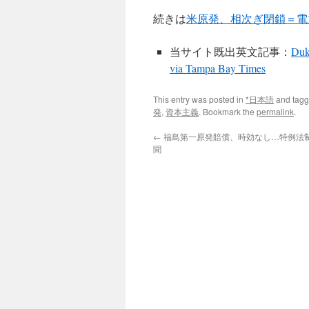
続きは
米原発、相次ぎ閉鎖＝電
当サイト既出英文記事：
Duk
via Tampa Bay Times
This entry was posted in
*日本語
and tag
発
,
資本主義
. Bookmark the
permalink
.
←
福島第一原発賠償、時効なし…特例法制定
聞