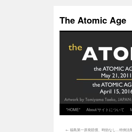
Skip
to
The Atomic Age
content
*HOME*
About/サイトについて
←
福島第一原発賠償、時効なし…特例法制定