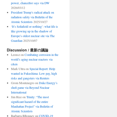
power, chancellor says via DW
2026/03/12
President Trump’s radical attack on
radiation safety via Bulletin of the
Atomic Scientists
2025/10/27
‘It’s Sellafield or nothing’: what life is
like growing up in the shadow of
Europe’s oldest nuclear site via The
Guardian
2025/10/07
Discussion / 最新の議論
Leonsz
on
Combating corrosion in the
world’s aging nuclear reactors via
c&en
Mark Ultra
on
Special Report: Help
wanted in Fukushima: Low pay, high
risks and gangsters via Reuters
Grom Montenegro
on
Duke Energy’s
shell game via Beyond Nuclear
International
Jim Rice
on
Trinity: “The most
significant hazard of the entire
Manhattan Project” via Bulletin of
Atomic Scientists
Barbarra BBonney
on
COVID-19