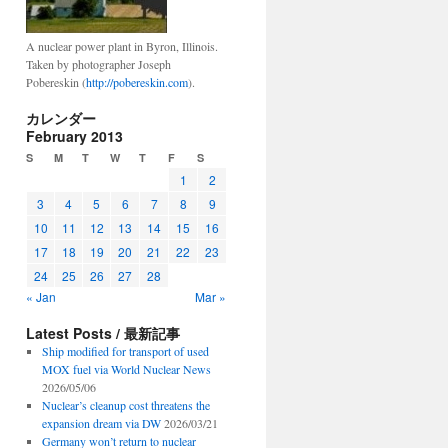
A nuclear power plant in Byron, Illinois.
Taken by photographer Joseph
Pobereskin (
http://pobereskin.com
).
カレンダー
February 2013
S
M
T
W
T
F
S
1
2
3
4
5
6
7
8
9
10
11
12
13
14
15
16
17
18
19
20
21
22
23
24
25
26
27
28
« Jan
Mar »
Latest Posts / 最新記事
Ship modified for transport of used
MOX fuel via World Nuclear News
2026/05/06
Nuclear’s cleanup cost threatens the
expansion dream via DW
2026/03/21
Germany won’t return to nuclear