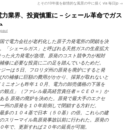
とその10年後を叙情的な風景の中に描く via 毎日jp
→
電力業界、投資慎重に－シェール革命でガス
ム
epaul
国で電力会社が老朽化した原子力発電所の閉鎖を決
。「シェールガス」と呼ばれる天然ガスの生産拡大
使った火力発電が急増。原発のコスト競争力が相対
補修に必要な投資に二の足を踏んでいるためだ。
ナジーは５日、フロリダ州の原発を廃炉にすると発
びの補修に巨額の費用がかかり、採算が取れないと
ドミニオンも昨年１０月、電力の卸売価格の下落を
の観点」（ファレル最高経営責任者＝ＣＥＯ＝）か
ある 原発の廃炉を決めた。原発で最大手のエクセ
ー州の原発を１０年前倒しで閉鎖する方針だ。
最多の１０４基で日本（５０基）の倍。これらの建
のスリーマイル島原発事故以前に行われた。原発の
０年で、更新すれば２０年の延長が可能。