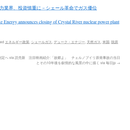
力業界、投資慎重に－シェール革命でガス優位
e Energy announces closing of Crystal River nuclear power plant
ged
エネルギー政策
,
シェールガス
,
デューク・エナジー
,
天然ガス
,
米国
,
脱原
へ via 読売新
注目映画紹介:「故郷よ」 チェルノブイリ原発事故の当日
とその10年後を叙情的な風景の中に描く via 毎日jp
→