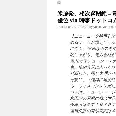
聞
米原発、相次ぎ閉鎖＝
優位 via 時事ドットコ
Posted on
2013/02/09
by
yukimiyamotod
【ニューヨーク時事】米
めるケースが増えている
に伴 い、安価なガスを
的に下がり、電力会社が
電力大 手デューク・エ
表。格納容器に入ったひ
判断した。同じ大 手の
背景に、「純粋に経済性
ら、ウィスコンシン州に
ロンは、ニュージャージ
米国内の原発の数は世界
設認可は全て１９７９年
運転免許の有効期間は４