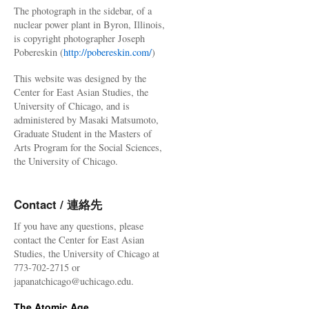
The photograph in the sidebar, of a
nuclear power plant in Byron, Illinois,
is copyright photographer Joseph
Pobereskin (
http://pobereskin.com/
)
This website was designed by the
Center for East Asian Studies, the
University of Chicago, and is
administered by Masaki Matsumoto,
Graduate Student in the Masters of
Arts Program for the Social Sciences,
the University of Chicago.
Contact / 連絡先
If you have any questions, please
contact the Center for East Asian
Studies, the University of Chicago at
773-702-2715 or
japanatchicago@uchicago.edu.
The Atomic Age