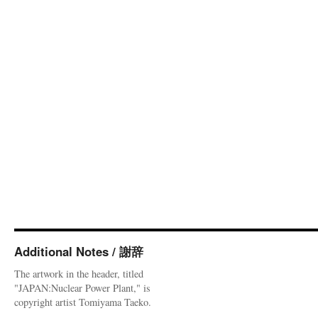
Additional Notes / 謝辞
The artwork in the header, titled
"JAPAN:Nuclear Power Plant," is
copyright artist Tomiyama Taeko.