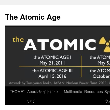
Skip
to
The Atomic Age
content
*HOME*
About/サイトにつ
Multimedia
Resources
Sy
いて
ウ