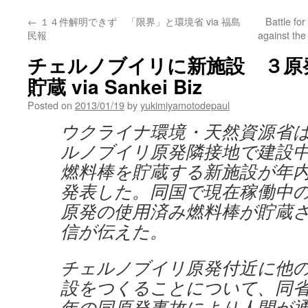
←
１４件解明できず 「限界」と環境省 via 福島
Battle for
民報
against the
チェルノブイリに新施設 ３原
貯蔵 via Sankei Biz
Posted on
2013/01/19
by
yukimiyamotodepaul
ウクライナ環境・天然資源省
ルノブイリ原発隣接地で建設
燃料棒を貯蔵する新施設が年
発表した。同国で現在稼働中
原発の使用済み燃料棒が貯蔵
信が伝えた。
チェルノブイリ原発付近に他
設をつくることについて、同
年の同原発事故により人間が