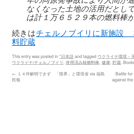
なくなった土地の活用だとし
は計１万６５２９本の燃料棒
続きは
チェルノブイリに新施設 
料貯蔵
This entry was posted in
*日本語
and tagged
ウクライナ環境・
ウクライナ/チェルノブイリ
,
使用済み核燃料棒
,
健康
,
貯蔵
. Book
←
１４件解明できず 「限界」と環境省 via 福島
Battle for
民報
against the