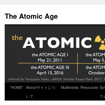
Skip
to
The Atomic Age
content
*HOME*
About/サイトにつ
Multimedia
Resources
Sy
いて
ウ