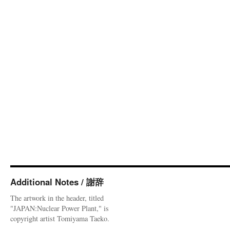
Additional Notes / 謝辞
The artwork in the header, titled
"JAPAN:Nuclear Power Plant," is
copyright artist Tomiyama Taeko.