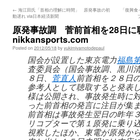
←
海江田氏「首相の理解に時間」 原発事故の初
「復興食
動遅れ via日本経済新聞
原発事故調 菅前首相を28日に聴取
nikkansports.com
Posted on
2012/05/18
by
yukimiyamotodepaul
国会が設置した東京電力
福島
査委員会（国会事故調、黒川
８日、
菅直人
前首相を２８日
参考人として聴取すると発表
様は公開され、事故発生時に
った前首相の発言に注目が集
前首相は事故発生翌日の昨年
リコプターで第１原発に乗り
視察したほか、東電が原発か