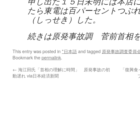
申し出た１５日未明には本店
たら東電は百パーセントつぶ
（しっせき）した。
続きは原発事故調 菅前首相を
This entry was posted in
*日本語
and tagged
原発事故調査委員
Bookmark the
permalink
.
←
海江田氏「首相の理解に時間」 原発事故の初
「復興食
動遅れ via日本経済新聞