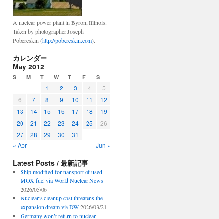
A nuclear power plant in Byron, Illinois.
Taken by photographer Joseph
Pobereskin (
http://pobereskin.com
).
カレンダー
May 2012
S
M
T
W
T
F
S
1
2
3
4
5
6
7
8
9
10
11
12
13
14
15
16
17
18
19
20
21
22
23
24
25
26
27
28
29
30
31
« Apr
Jun »
Latest Posts / 最新記事
Ship modified for transport of used
MOX fuel via World Nuclear News
2026/05/06
Nuclear’s cleanup cost threatens the
expansion dream via DW
2026/03/21
Germany won’t return to nuclear