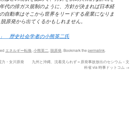
年代の排ガス規制のように、方針が決まれば日本経
の自動車はそこから世界をリードする産業になりま
も脱原発から出てくるかもしれません。
」 歴史社会学者の小熊英二氏
ged
エネルギー転換
,
小熊英二
,
脱原発
. Bookmark the
permalink
.
電力・女川原発
九州と沖縄、沈着見られず＝原発事故放出のセシウム－文
科省 via 時事ドットコム
→