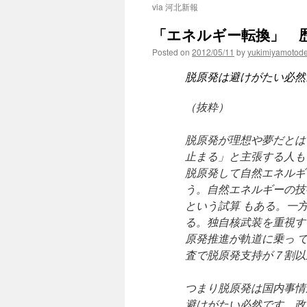
via 河北新報
「エネルギー転換」 歴史
Posted on
2012/05/11
by
yukimiyamotod
脱原発は避けがたい必然
（抜粋）
脱原発が理想や夢だとは
止まる」と主張する人も
脱原発して自然エネルギ
う。自然エネルギーの技
という試算 もある。一
る。独自核武装を重視す
原発推進が軌道に乗っ 
査で脱原発支持が７割以
つまり脱原発は国内事情
避けがたい必然です。政