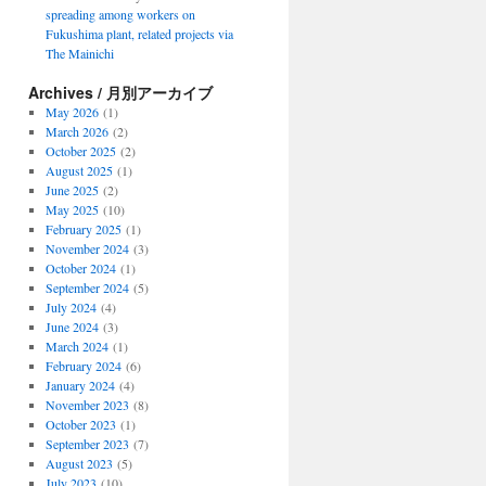
spreading among workers on
Fukushima plant, related projects via
The Mainichi
Archives / 月別アーカイブ
May 2026
(1)
March 2026
(2)
October 2025
(2)
August 2025
(1)
June 2025
(2)
May 2025
(10)
February 2025
(1)
November 2024
(3)
October 2024
(1)
September 2024
(5)
July 2024
(4)
June 2024
(3)
March 2024
(1)
February 2024
(6)
January 2024
(4)
November 2023
(8)
October 2023
(1)
September 2023
(7)
August 2023
(5)
July 2023
(10)