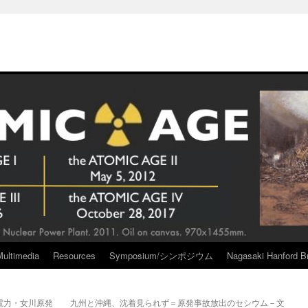
Multimedia
Resources
Symposium/シンポジウム
Nagasaki Hanford Br
電力・女川原発
九州と沖縄、沈着見られず＝原発事故放出のセシウム－文