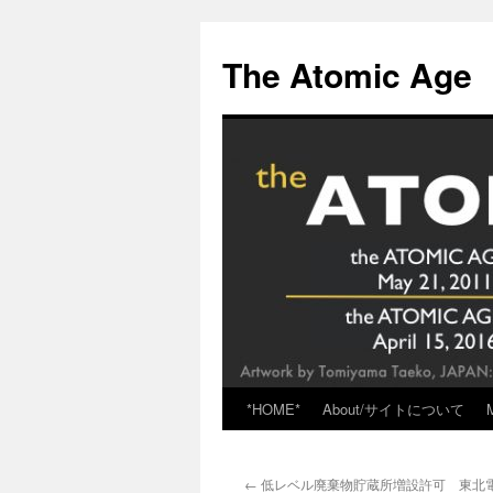
Skip
to
The Atomic Age
content
*HOME*
About/サイトについて
←
低レベル廃棄物貯蔵所増設許可 東北