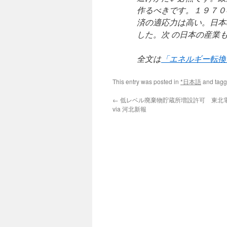
作るべきです。１９７０
済の適応力は高い。日本
した。次 の日本の産業
全文は
「エネルギー転換
This entry was posted in
*日本語
and tag
←
低レベル廃棄物貯蔵所増設許可 東北
via 河北新報