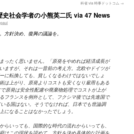
科省 via 時事ドットコム
→
社会学者の小熊英二氏 via 47 News
epaul
。方針決め、復興の議論を。
まったく思いません。「原発をやめれば経済成長が
いますが、それは一昔前の考え方。北欧やドイツが
ーに転換しても、貧しくなるわけではないでしょ
術は上がり、原発よりコストも安くなり雇用もある
方で原発は安全性配慮や廃棄物処理でコストが上が
るフランスを例外として、フクシマ後では先進国で
ている国はない。そうでなければ、日本でも世論調
上になることはなかったでしょう。
からいっても、国際的な時代の流れからいっても、
府はこの現状を認めて、方針を決め具体的な計画を