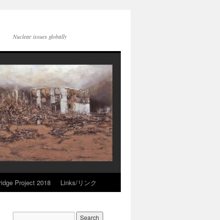
Nuclear issues globally
idge Project 2018
Links/リンク