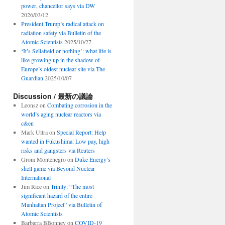
power, chancellor says via DW
2026/03/12
President Trump’s radical attack on
radiation safety via Bulletin of the
Atomic Scientists
2025/10/27
‘It’s Sellafield or nothing’: what life is
like growing up in the shadow of
Europe’s oldest nuclear site via The
Guardian
2025/10/07
Discussion / 最新の議論
Leonsz
on
Combating corrosion in the
world’s aging nuclear reactors via
c&en
Mark Ultra
on
Special Report: Help
wanted in Fukushima: Low pay, high
risks and gangsters via Reuters
Grom Montenegro
on
Duke Energy’s
shell game via Beyond Nuclear
International
Jim Rice
on
Trinity: “The most
significant hazard of the entire
Manhattan Project” via Bulletin of
Atomic Scientists
Barbarra BBonney
on
COVID-19