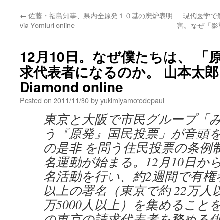
←
佐藤・福島知事、県内全原発１０基の廃炉表明
現代医学で
via Yomiuri online
害。なぜ「影響
12月10日。なぜ僕たちは、 
求代表者になるのか。 山本太郎×今
Diamond online
Posted on
2011/11/30
by
yukimiyamotodepaul
東京と大阪で市民グループ「
う『原発』国民投票」が音頭
の是非 を問う住民投票の条例
名運動が始まる。12月10日か
名活動を行い、約2週間で有権者
以上の署名（東京で約 22万人
万5000人以上）を集めること
の東京の請求代表者を務める