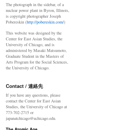
The photograph in the sidebar, of a
nuclear power plant in Byron, Illinois,
is copyright photographer Joseph
Pobereskin (
http://pobereskin.com/
)
This website was designed by the
Center for East Asian Studies, the
University of Chicago, and is
administered by Masaki Matsumoto,
Graduate Student in the Masters of
Arts Program for the Social Sciences,
the University of Chicago.
Contact / 連絡先
If you have any questions, please
contact the Center for East Asian
Studies, the University of Chicago at
773-702-2715 or
japanatchicago@uchicago.edu.
The Atomic Age