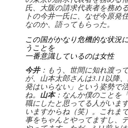
氏、大阪の請求代表者を務める
トの今井一氏に、なぜ今原発
なのか、語ってもらった。
この国がかなり危機的な状況
うことを
一番意識しているのは女性
今井
：もう、世間に知れ渡っ
が、山本太郎さんは3.11以降
発はいらない」という姿勢で
山本
ね。
：なんか僕のことを
職にしたと思ってる人がいま
いますからね（笑）。これま
事をちゃんとやってますし、
やってます。ただ、3.11前と