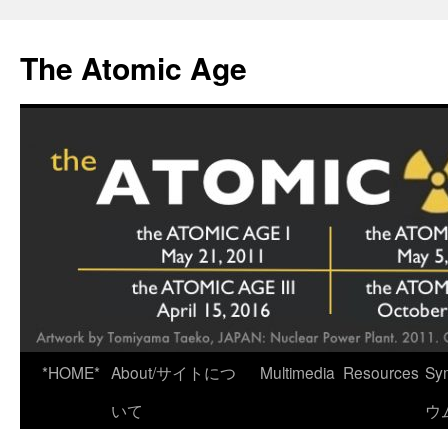
Skip
to
The Atomic Age
content
*HOME*
About/サイトにつ
Multimedia
Resources
Sy
いて
ウ