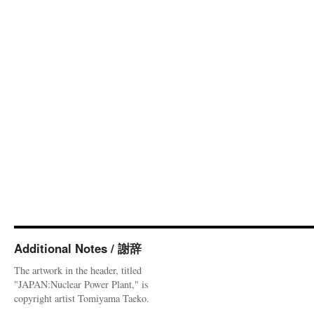
Additional Notes / 謝辞
The artwork in the header, titled
"JAPAN:Nuclear Power Plant," is
copyright artist Tomiyama Taeko.