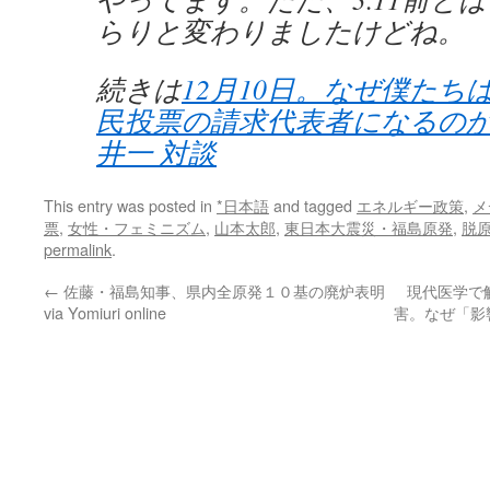
らりと変わりましたけどね。
続きは
12月10日。なぜ僕たち
民投票の請求代表者になるのか
井一 対談
This entry was posted in
*日本語
and tagged
エネルギー政策
,
メ
票
,
女性・フェミニズム
,
山本太郎
,
東日本大震災・福島原発
,
脱
permalink
.
←
佐藤・福島知事、県内全原発１０基の廃炉表明
現代医学で
via Yomiuri online
害。なぜ「影響