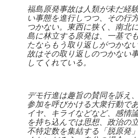
福島原発事故は人類が未だ経
い事態を進行しつつ、その行
つかない。東西に狭く、南北
島に林立する原発は、一基で
たならもう取り返しがつかな
故はその取り返しのつかない
してくれている。
デモ行進は趣旨の賛同を訴え
参加を呼びかける大衆行動で
イヤ、キライなどなど、感情
を持ち込んでは思想、政治の
不特定数を集結する「脱原発