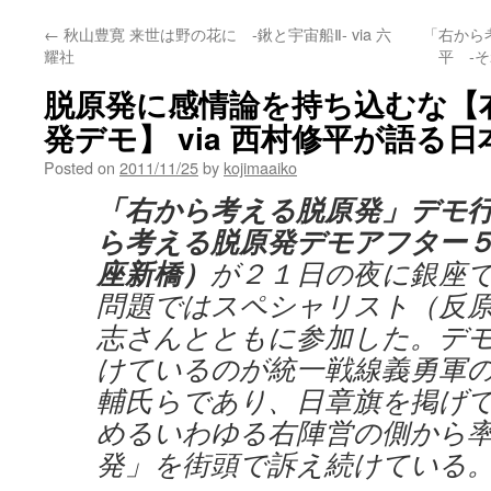
←
秋山豊寛 来世は野の花に -鍬と宇宙船Ⅱ- via 六
「右から
耀社
平 ‐そ
脱原発に感情論を持ち込むな【
発デモ】 via 西村修平が語る
Posted on
2011/11/25
by
kojimaaiko
「右から考える脱原発」デモ行進
ら考える脱原発デモアフター５
座新橋）
が２１日の夜に銀座
問題ではスペシャリスト（反
志さんとともに参加した。デ
けているのが統一戦線義勇軍
輔氏らであり、日章旗を掲げ
めるいわゆる右陣営の側から
発」を街頭で訴え続けている