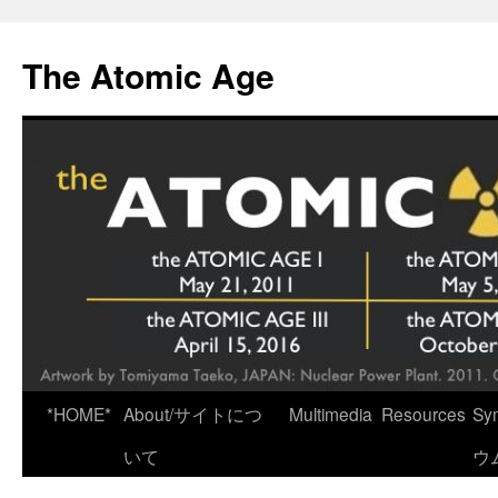
Skip
to
The Atomic Age
content
*HOME*
About/サイトにつ
Multimedia
Resources
Sy
いて
ウ