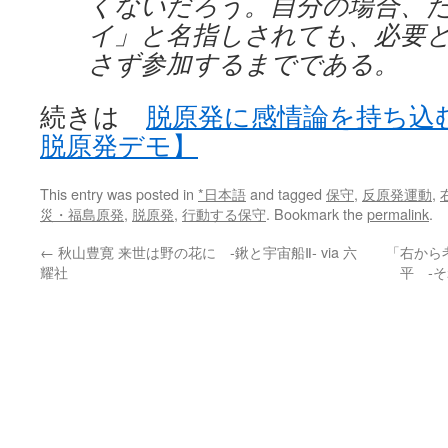
くないだろう。自分の場合、
イ」と名指しされても、必要
さず参加するまでである。
続きは
脱原発に感情論を持ち込
脱原発デモ】
This entry was posted in
*日本語
and tagged
保守
,
反原発運動
,
災・福島原発
,
脱原発
,
行動する保守
. Bookmark the
permalink
.
←
秋山豊寛 来世は野の花に -鍬と宇宙船Ⅱ- via 六
「右から
耀社
平 ‐そ