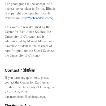
The photograph in the sidebar, of a
nuclear power plant in Byron, Illinois,
is copyright photographer Joseph
Pobereskin (
http://pobereskin.com/
)
This website was designed by the
Center for East Asian Studies, the
University of Chicago, and is
administered by Masaki Matsumoto,
Graduate Student in the Masters of
Arts Program for the Social Sciences,
the University of Chicago.
Contact / 連絡先
If you have any questions, please
contact the Center for East Asian
Studies, the University of Chicago at
773-702-2715 or
japanatchicago@uchicago.edu.
The Atomic Age