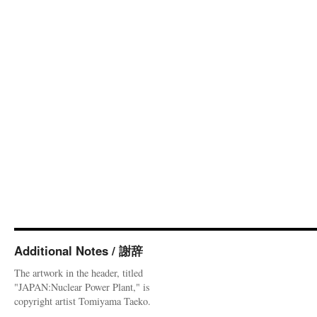
Additional Notes / 謝辞
The artwork in the header, titled
"JAPAN:Nuclear Power Plant," is
copyright artist Tomiyama Taeko.