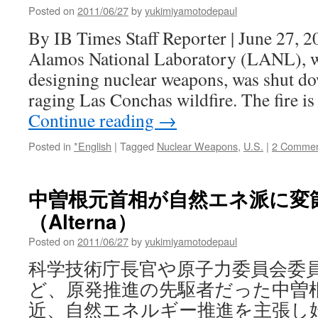
Posted on
2011/06/27
by
yukimiyamotodepaul
By IB Times Staff Reporter | June 27,
Alamos National Laboratory (LANL), w
designing nuclear weapons, was shut 
raging Las Conchas wildfire. The fire i
Continue reading
→
Posted in
*English
|
Tagged
Nuclear Weapons
,
U.S.
|
2 Commen
中曽根元首相が自然エネ派に変節 
（Alterna）
Posted on
2011/06/27
by
yukimiyamotodepaul
科学技術庁長官や原子力委員会委
ど、原発推進の先駆者だった中曽
近、自然エネルギー推進を主張し