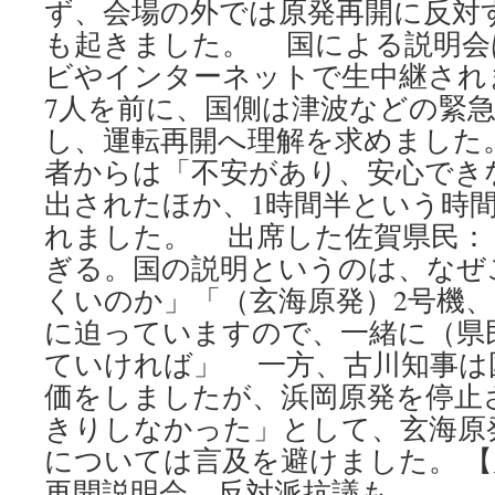
ず、会場の外では原発再開に反対
も起きました。 国による説明会
ビやインターネットで生中継され
7人を前に、国側は津波などの緊
し、運転再開へ理解を求めました
者からは「不安があり、安心でき
出されたほか、1時間半という時
れました。 出席した佐賀県民：
ぎる。国の説明というのは、なぜ
くいのか」「（玄海原発）2号機、
に迫っていますので、一緒に（県
ていければ」 一方、古川知事は
価をしましたが、浜岡原発を停止
きりしなかった」として、玄海原
については言及を避けました。 
再開説明会 反対派抗議も