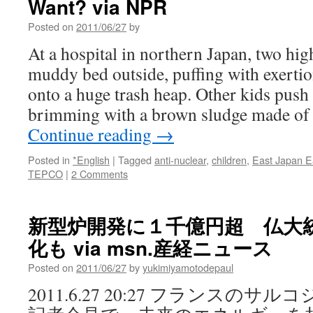
Want? via NPR
Posted on
2011/06/27
by
At a hospital in northern Japan, two hig
muddy bed outside, puffing with exertio
onto a huge trash heap. Other kids pus
brimming with a brown sludge made of
Continue reading
→
Posted in
*English
|
Tagged
anti-nuclear
,
children
,
East Japan E
TEPCO
|
2 Comments
新型炉開発に１千億円超 仏大
化も via msn.産経ニュース
Posted on
2011/06/27
by
yukimiyamotodepaul
2011.6.27 20:27 フランスの