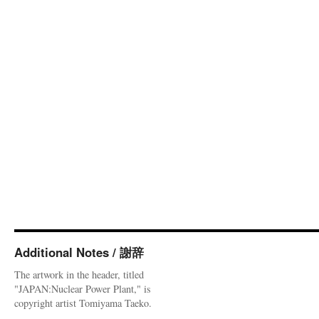
Additional Notes / 謝辞
The artwork in the header, titled
"JAPAN:Nuclear Power Plant," is
copyright artist Tomiyama Taeko.