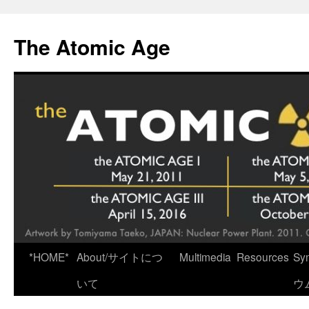
Skip
to
The Atomic Age
content
*HOME*
About/サイトにつ
Multimedia
Resources
Sy
いて
ウ