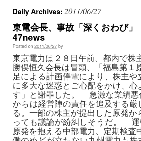
2011/06/27
Daily Archives:
東電会長、事故「深くおわび」 
47news
Posted on
2011/06/27
by
東京電力は２８日午前、都内で株
勝俣恒久会長は冒頭、「福島第１
足による計画停電により、株主や
に多大な迷惑とご心配をかけ、心
す」と謝罪した。 急激な業績悪
からは経営陣の責任を追及する厳
る。一部の株主が提出した原発か
っても議論が紛糾しそうだ。 運
原発を抱える中部電力、定期検査
働のめどが立たない九州電力も株