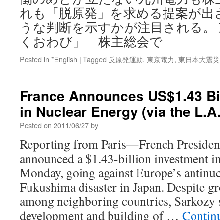
れも「脱原発」を求める提案が出
うな判断を示すかが注目される。
くおわび」 株主総会で
Posted in
*English
|
Tagged
反原発運動
,
東京電力
,
東日本大震災
France Announces US$1.43 Bil
in Nuclear Energy (via the L.A
Posted on
2011/06/27
by
Reporting from Paris—French Presiden
announced a $1.43-billion investment i
Monday, going against Europe’s antinucl
Fukushima disaster in Japan. Despite g
among neighboring countries, Sarkozy 
development and building of …
Contin