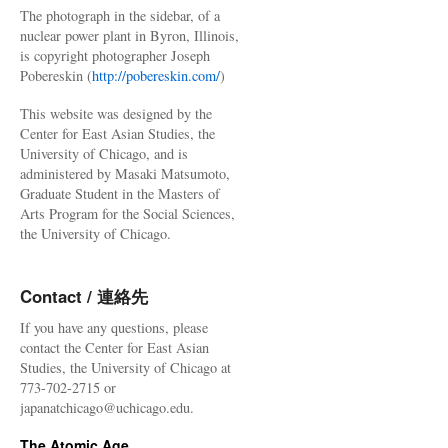
The photograph in the sidebar, of a
nuclear power plant in Byron, Illinois,
is copyright photographer Joseph
Pobereskin (
http://pobereskin.com/
)
This website was designed by the
Center for East Asian Studies, the
University of Chicago, and is
administered by Masaki Matsumoto,
Graduate Student in the Masters of
Arts Program for the Social Sciences,
the University of Chicago.
Contact / 連絡先
If you have any questions, please
contact the Center for East Asian
Studies, the University of Chicago at
773-702-2715 or
japanatchicago@uchicago.edu.
The Atomic Age