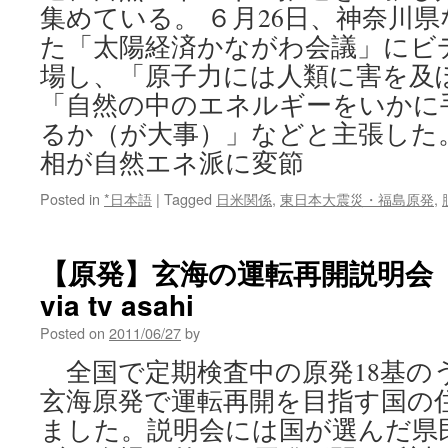
集めている。 ６月26日、神奈川
た「太陽経済かながわ会議」にビ
場し、「原子力には人類に害を及
「自然の中のエネルギーをいかに
るか（が大事）」などと主張した
相が自然エネ派に変節
Posted in
*日本語
|
Tagged
日米関係
,
東日本大震災・福島原発
,
【原発】玄海の運転再開説明
via tv asahi
Posted on
2011/06/27
by
全国で定期検査中の原発18基の
玄海原発で運転再開を目指す国の
ました。説明会には国が選んだ県