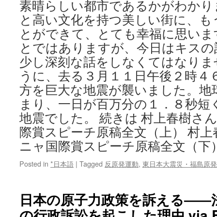
素晴らしい都市であるかがわかり
と高い文化を持つ美しい街に、も
とができて、とても幸福に思いま
とではありますが、今日はキスの
少し深刻な話をしなくてはなりま
うに、去る３月１１日午後２時４
方を巨大な地震が襲いました。地
まり、一日が百万分の１．８秒短
地震でした。 続きは 村上春樹さ
際賞スピーチ原稿全文（上） 村
ニャ国際賞スピーチ原稿全文（下
Posted in
*日本語
|
Tagged
反原発運動
,
東日本大震災・福島原発
日本の原子力政策を訴える――
の行政訴訟を起こした理由 via Bus