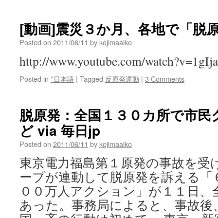
[動画]震災３か月、各地で「脱
Posted on
2011/06/11
by
kojimaaiko
http://www.youtube.com/watch?v=1g
Posted in
*日本語
|
Tagged
反原発運動
|
3 Comments
脱原発：全国１３０カ所で市民
ど via 毎日jp
Posted on
2011/06/11
by
kojimaaiko
東京電力福島第１原発の事故を受
ープが連動して脱原発を訴える「
００万人アクション」が１１日、
あった。事務局によると、事故後