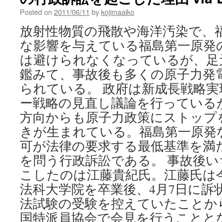
Posted on
2011/06/11
by
kojimaaiko
放射性物質の飛散や海洋汚染で、
な影響を与えている福島第一原発
は避けられなくなっているが、足
鑑みて、事故後も多くの原子力発
られている。 政府は新成長戦略
ー戦略の見直し議論を行っている
方向からも原子力政策にストップ
きが生まれている。福島第一原発
可が法律の要求する最低基準を満
を問う行政訴訟である。 事故後
こしたのは江藤貴紀氏。江藤氏は
法科大学院を卒業後、4月7日に訴
法試験の受験を控えていたことから
国特派員協会で会見を行うことと