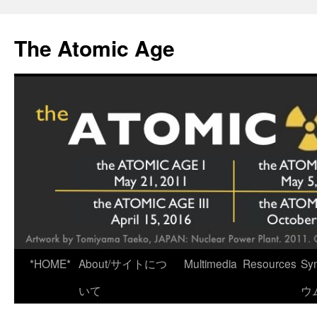
Skip
to
The Atomic Age
content
*HOME*
About/サイトにつ
Multimedia
Resources
Sy
いて
ウ