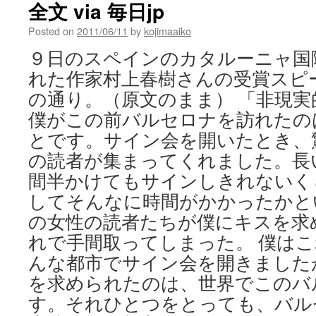
全文 via 毎日jp
国
１
Posted on
2011/06/11
by
kojimaaiko
３
０
９日のスペインのカタルーニャ国
カ
れた作家村上春樹さんの受賞スピ
所
で
の通り。（原文のまま） 「非現
市
僕がこの前バルセロナを訪れたの
民
グ
とです。サイン会を開いたとき、
ル
の読者が集まってくれました。長
ー
プ
間半かけてもサインしきれないく
が
してそんなに時間がかかったかと
デ
の女性の読者たちが僕にキスを求
モ
な
れで手間取ってしまった。 僕は
ど
んな都市でサイン会を開きました
via
毎
を求められたのは、世界でこのバ
日
す。それひとつをとっても、バル
jp