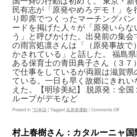
国一斉の行動は初めて。 東京・新
民有志が「原発やめろデモ！」を
り即席でつくったマーチングバン
ードを掲げた人々が「原発いらな
う」と呼びかけた。出発前の集会
の雨宮処凛さんは「（原発事故で
かされている」と話した。 福島
ある保育士の青田典子さん（３７
で仕事をしているが両親は滋賀県
ている。一日も早く故郷にきれい
えた。【明珍美紀】 脱原発：全国
ループがデモなど
on
Posted in
*日本語
|
Tagged
反原発運動
|
Comments Off
脱
原
発：
村上春樹さん：カタルーニャ国
全