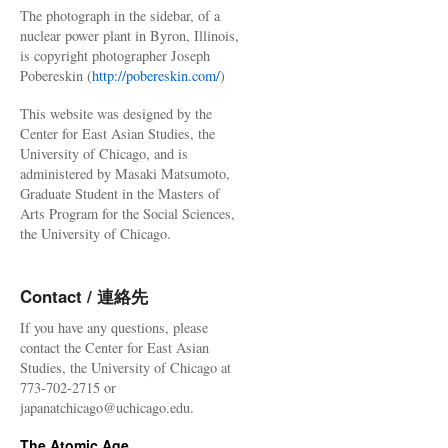
The photograph in the sidebar, of a
nuclear power plant in Byron, Illinois,
is copyright photographer Joseph
Pobereskin (
http://pobereskin.com/
)
This website was designed by the
Center for East Asian Studies, the
University of Chicago, and is
administered by Masaki Matsumoto,
Graduate Student in the Masters of
Arts Program for the Social Sciences,
the University of Chicago.
Contact / 連絡先
If you have any questions, please
contact the Center for East Asian
Studies, the University of Chicago at
773-702-2715 or
japanatchicago@uchicago.edu.
The Atomic Age