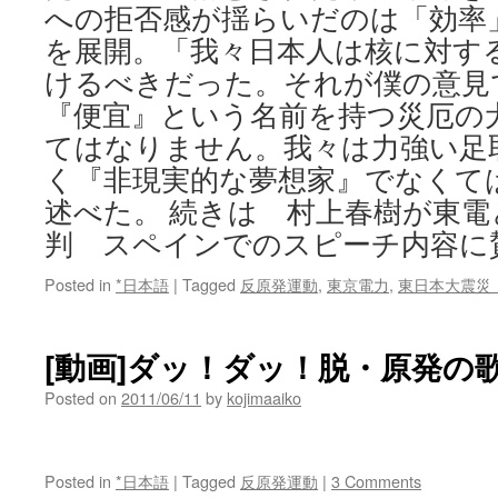
への拒否感が揺らいだのは「効率
を展開。「我々日本人は核に対す
けるべきだった。それが僕の意見
『便宜』という名前を持つ災厄の
てはなりません。我々は力強い足
く『非現実的な夢想家』でなくて
述べた。 続きは 村上春樹が東電
判 スペインでのスピーチ内容に
Posted in
*日本語
|
Tagged
反原発運動
,
東京電力
,
東日本大震災
[動画]ダッ！ダッ！脱・原発の
Posted on
2011/06/11
by
kojimaaiko
Posted in
*日本語
|
Tagged
反原発運動
|
3 Comments