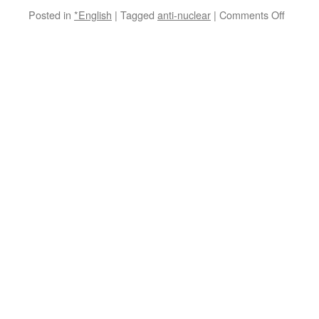
on
Posted in
*English
|
Tagged
anti-nuclear
|
Comments Off
Protest
in
Japan
Challe
Nuclear
Power
via
The
New
York
Times