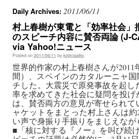
2011/06/11
Daily Archives:
村上春樹が東電と「効率社会」
のスピーチ内容に賛否両論 (J-C
via Yahoo!ニュース
Posted on
2011/06/11
by
kojimaaiko
世界的作家の村上春樹さんが2011
間）、スペインのカタルーニャ国
チした。大震災で原発事故を起し
率を求めてきた社会に疑問を投げ
は、賛否両方の意見が寄せられて
ャケットをまとった村上さんは約
い声で身振り手振りをまじえなが
■「核に対する『ノー』を叫び続け