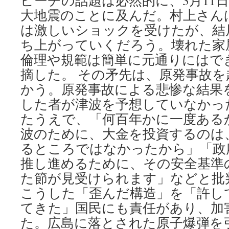
ピーチの話題は必然的に、3月11
大地震のことに及んだ。村上さん
は激しいショックを受けたが、結
ち上がっていくだろう。壊れた家
倫理や規範は簡単に元通りにはで
摘した。 その矛先は、原発事故
かう。原発事故による悲惨な結果
した者が津波を予想していなかっ
たうえで、「何百年かに一度ある
波のために、大金を投資するのは
るところではなかったから」「政
推し進めるために、その安全基準
た節が見受けられます」などと批
こうした「歪んだ構造」を「許し
てきた」国民にも責任があり、加
た。広島に落とされた原子爆弾を