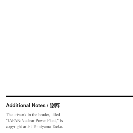
Additional Notes / 謝辞
The artwork in the header, titled
"JAPAN:Nuclear Power Plant," is
copyright artist Tomiyama Taeko.