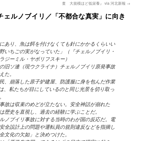
査 大規模ほど低栄養』 via 河北新報
→
 チェルノブイリ／「不都合な真実」に向き
にあり、魚は餌を付けなくても針にかかるくらいい
野いちごの実がなっていた」（『チェルノブイリ・
ラジーミル・ヤボリフスキー）
の旧ソ連（現ウクライナ）チェルノブイリ原発事故
えた。
民、崩落した原子炉建屋、防護服に身を包んだ作業
は、私たちが目にしているのと同じ光景を切り取っ
。
事故は収束のめどが立たない。安全神話が崩れた
は歴史を直視し、過去の経験に学ぶことだ。
ルノブイリ事故に対する当時のわが国の反応だ。電
安全設計上の問題や運転員の規則違反などを指摘し
全文化の欠如」と決めつけた。