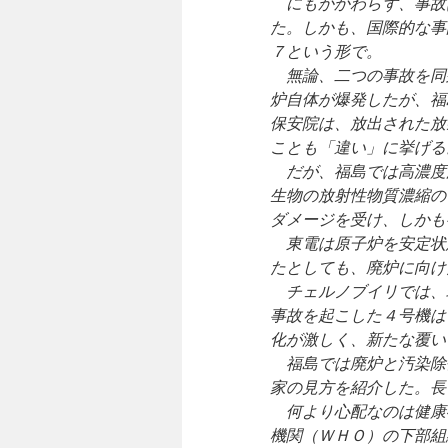
にもかかわらず、事故
た。しかも、国際的な事
７という形で。
無論、二つの事故を同
炉自体が爆発したが、福
保安院は、放出された放
ことも「違い」に挙げる
だが、福島では高濃度
生物の放射性物質濃縮の
ダメージを受け、しかも
東電は原子炉を安定状
たとしても、廃炉に向け
チェルノブイリでは、
事故を起こした４号機は
化が激しく、新たな覆い
福島では廃炉と汚染除
家の見方を紹介した。長
何より心配なのは健康
機関（ＷＨＯ）の下部組