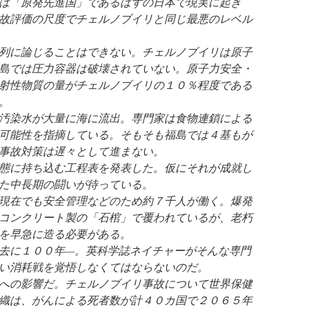
は「原発先進国」であるはずの日本で現実に起き
故評価の尺度でチェルノブイリと同じ最悪のレベル
列に論じることはできない。チェルノブイリは原子
島では圧力容器は破壊されていない。原子力安全・
射性物質の量がチェルノブイリの１０％程度である
。
汚染水が大量に海に流出。専門家は食物連鎖による
可能性を指摘している。そもそも福島では４基もが
事故対策は遅々として進まない。
態に持ち込む工程表を発表した。仮にそれが成就し
た中長期の闘いが待っている。
現在でも安全管理などのため約７千人が働く。爆発
コンクリート製の「石棺」で覆われているが、老朽
を早急に造る必要がある。
去に１００年—。英科学誌ネイチャーがそんな専門
い消耗戦を覚悟しなくてはならないのだ。
への影響だ。チェルノブイリ事故について世界保健
織は、がんによる死者数が計４０カ国で２０６５年