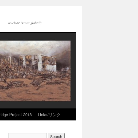
Nuclear issues globally
idge Project 2018
Links/リンク