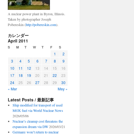
A nuclear power plant in Byron, Illinois.
Taken by photographer Joseph
Pobereskin (
http://pobereskin.com
).
カレンダー
April 2011
S
M
T
W
T
F
S
1
2
3
4
5
6
7
8
9
10
11
12
13
14
15
16
17
18
19
20
21
22
23
24
25
26
27
28
29
30
« Mar
May »
Latest Posts / 最新記事
Ship modified for transport of used
MOX fuel via World Nuclear News
2026/05/06
Nuclear’s cleanup cost threatens the
expansion dream via DW
2026/03/21
Germany won’t return to nuclear