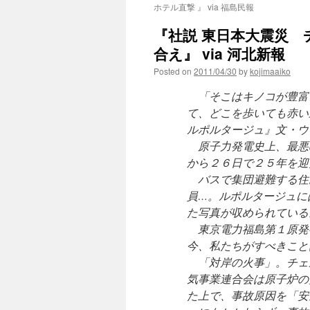
ホテル直撃 』 via 福島民報
『社説 東日本大震災
合え』 via 河北新報
Posted on
2011/04/30
by
kojimaaiko
「そこはキノコが豊富
て、どこを歩いても赤い
ルポルタージュ』文・ウ
原子力発電史上、最悪
から２６日で２５年を迎
バスで集団避難する住
員…。ルポルタージュに
た写真が収められている
東京電力福島第１原発
今、私たちがすべきこと
「対岸の火事」。チェ
気事業連合会は原子炉の
た上で、事故原因を「安