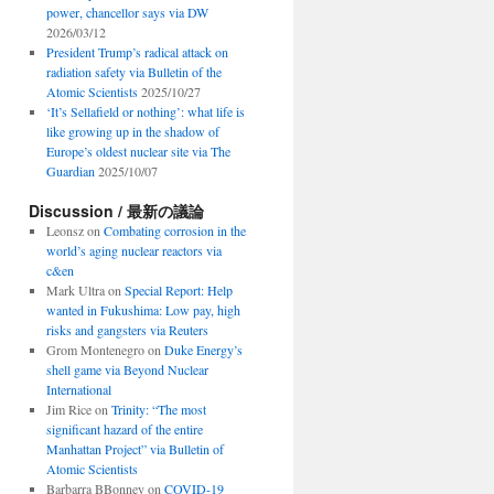
power, chancellor says via DW
2026/03/12
President Trump’s radical attack on
radiation safety via Bulletin of the
Atomic Scientists
2025/10/27
‘It’s Sellafield or nothing’: what life is
like growing up in the shadow of
Europe’s oldest nuclear site via The
Guardian
2025/10/07
Discussion / 最新の議論
Leonsz
on
Combating corrosion in the
world’s aging nuclear reactors via
c&en
Mark Ultra
on
Special Report: Help
wanted in Fukushima: Low pay, high
risks and gangsters via Reuters
Grom Montenegro
on
Duke Energy’s
shell game via Beyond Nuclear
International
Jim Rice
on
Trinity: “The most
significant hazard of the entire
Manhattan Project” via Bulletin of
Atomic Scientists
Barbarra BBonney
on
COVID-19