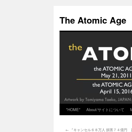
Skip
to
The Atomic Age
content
*HOME*
About/サイトについて
←
『キャンセル６８万人 損害７４億円 