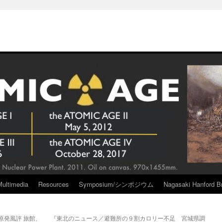
Multimedia
Resources
Symposium/シンポジウム
Nagasaki Hanford Br
原発風評 旅館、
『東北のニュース／避難所の９割カロリー不足 宮城県調