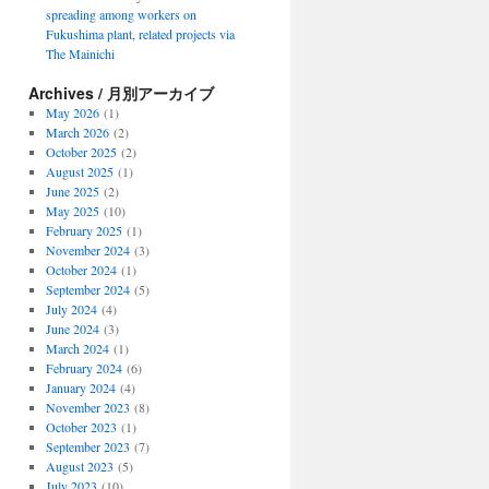
spreading among workers on
Fukushima plant, related projects via
The Mainichi
Archives / 月別アーカイブ
May 2026
(1)
March 2026
(2)
October 2025
(2)
August 2025
(1)
June 2025
(2)
May 2025
(10)
February 2025
(1)
November 2024
(3)
October 2024
(1)
September 2024
(5)
July 2024
(4)
June 2024
(3)
March 2024
(1)
February 2024
(6)
January 2024
(4)
November 2023
(8)
October 2023
(1)
September 2023
(7)
August 2023
(5)
July 2023
(10)