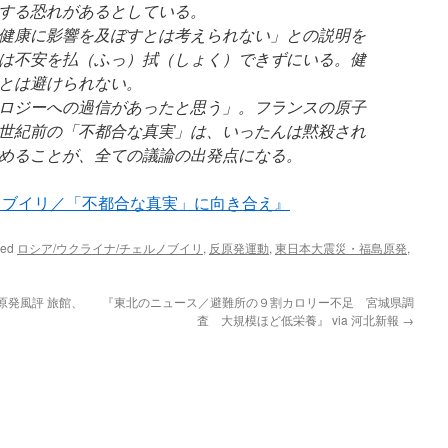
する恐れがあるとしている。
健康に影響を及ぼすとは考えられない」との説明を
は不安を払（ふっ）拭（しょく）できずにいる。健
とは避けられない。
ロジーへの過信があったと思う」。フランスの原子
世紀前の「不都合な真実」は、いったんは黙殺され
めることが、全ての議論の出発点になる。
ノブイリ／「不都合な真実」に向き合え』
ged
ロシア/ウクライナ/チェルノブイリ
,
反原発運動
,
東日本大震災・福島原発
,
原発風評 旅館、
『東北のニュース／避難所の９割カロリー不足 宮城県調
査 大規模ほど低栄養』 via 河北新報
→