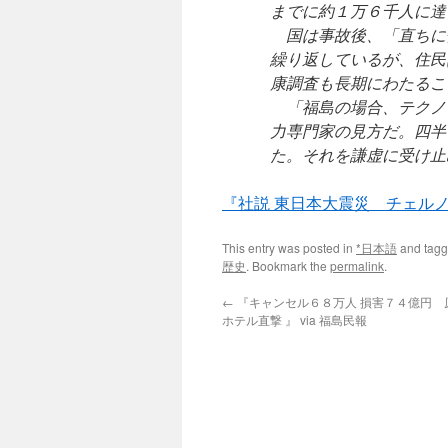
までに約１万６千人に達
国は事故後、「直ちに
繰り返しているが、住民
康調査も長期にわたるこ
「福島の場合、テクノ
力専門家の見方だ。四半
た。それを謙虚に受け止
『社説 東日本大震災 チェル
This entry was posted in
*日本語
and tag
歴史
. Bookmark the
permalink
.
←
『キャンセル６８万人 損害７４億円 
ホテル直撃 』 via 福島民報