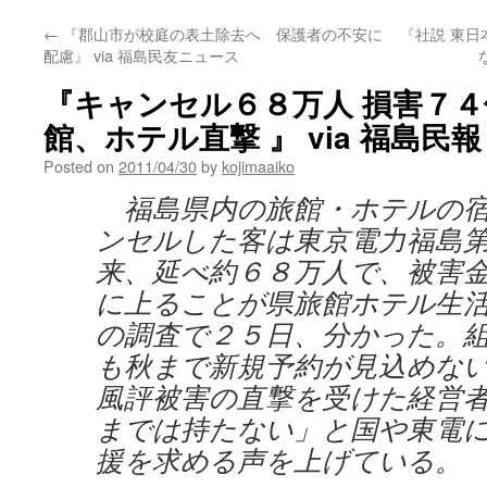
←
『郡山市が校庭の表土除去へ 保護者の不安に
『社説 東
配慮』 via 福島民友ニュース
『キャンセル６８万人 損害７４
館、ホテル直撃 』 via 福島民報
Posted on
2011/04/30
by
kojimaaiko
福島県内の旅館・ホテルの宿
ンセルした客は東京電力福島
来、延べ約６８万人で、被害
に上ることが県旅館ホテル生
の調査で２５日、分かった。
も秋まで新規予約が見込めな
風評被害の直撃を受けた経営
までは持たない」と国や東電
援を求める声を上げている。