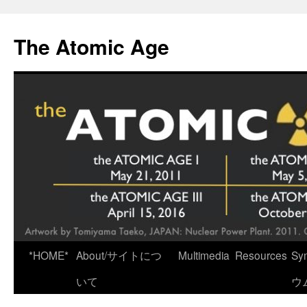
Skip
to
The Atomic Age
content
*HOME*
About/サイトにつ
Multimedia
Resources
Sy
いて
ウ