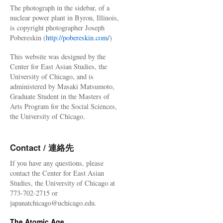
The photograph in the sidebar, of a
nuclear power plant in Byron, Illinois,
is copyright photographer Joseph
Pobereskin (
http://pobereskin.com/
)
This website was designed by the
Center for East Asian Studies, the
University of Chicago, and is
administered by Masaki Matsumoto,
Graduate Student in the Masters of
Arts Program for the Social Sciences,
the University of Chicago.
Contact / 連絡先
If you have any questions, please
contact the Center for East Asian
Studies, the University of Chicago at
773-702-2715 or
japanatchicago@uchicago.edu.
The Atomic Age