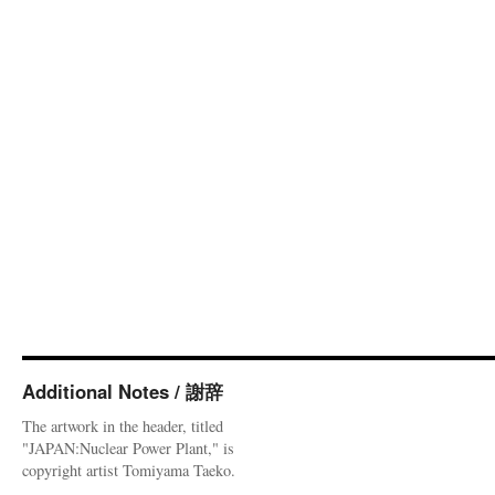
Additional Notes / 謝辞
The artwork in the header, titled
"JAPAN:Nuclear Power Plant," is
copyright artist Tomiyama Taeko.