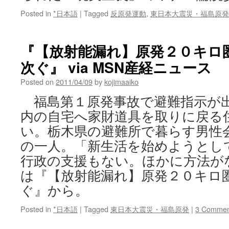
Posted in
*日本語
|
Tagged
反原発運動
,
東日本大震災・福島原発
『【放射能漏れ】原発２０キロ
次ぐ』 via MSN産経ニュース
Posted on
2011/04/09
by
kojimaaiko
福島第１原発事故で避難指示が
内の自宅へ家財道具を取りに戻る
い。栃木県の避難所で暮らす男性
の一人。「新生活を始めようとし
行政の支援もない。ほかに方法が
は『【放射能漏れ】原発２０キロ
ぐ』から。
Posted in
*日本語
|
Tagged
東日本大震災・福島原発
|
3 Commen