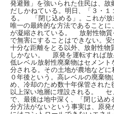
発避難」を強いられた住民は、故
だしかねている。明日、「３・１
る。 「閉じ込める」。これが放
唯一の最終的な方法であることに
が凝縮されている。 放射性物質
で無害にすることはできない。安
十分な距離をとる以外、放射性物
しかない。 原発を運転すれば放
低レベル放射性廃棄物はセメント
分される。その土地が農地などに
０年後という。高レベルの廃棄物
め、冷却のため数十年保管された
以上深い地層に埋設される。 セ
で、最後は地中深く、「閉じ込め
分方法がないという事実は、原発
にはコントロールできないエネル