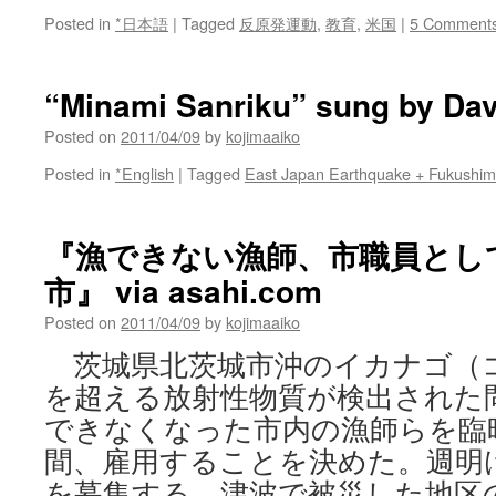
Posted in
*日本語
|
Tagged
反原発運動
,
教育
,
米国
|
5 Comment
“Minami Sanriku” sung by Dav
Posted on
2011/04/09
by
kojimaaiko
Posted in
*English
|
Tagged
East Japan Earthquake + Fukushi
『漁できない漁師、市職員とし
市』 via asahi.com
Posted on
2011/04/09
by
kojimaaiko
茨城県北茨城市沖のイカナゴ（
を超える放射性物質が検出された
できなくなった市内の漁師らを臨
間、雇用することを決めた。週明
を募集する。津波で被災した地区