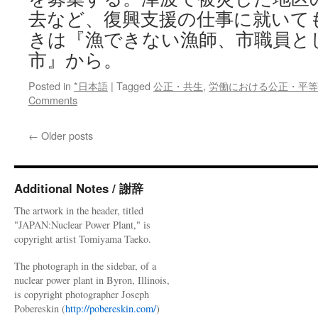
去など、復興支援の仕事に就いて
きは『漁できない漁師、市職員と
市』から。
Posted in
*日本語
|
Tagged
公正・共生
,
労働における公正・平等
Comments
←
Older posts
Additional Notes / 謝辞
The artwork in the header, titled
"JAPAN:Nuclear Power Plant," is
copyright artist Tomiyama Taeko.
The photograph in the sidebar, of a
nuclear power plant in Byron, Illinois,
is copyright photographer Joseph
Pobereskin (
http://pobereskin.com/
)