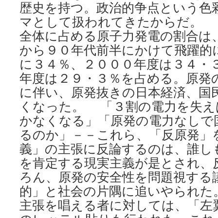
歴史を持つ。政治的争点という色
マとして扱われてきたからだ。 
全体に占める原子力発電の割合は
から９０年代前半にかけて飛躍的
に３４％、２０００年度は３４・
年度は２９・３％を占める。原発
に伴い、原発抜きの日本経済、国
くなった。 「３割の電力を失え
かなくなる」「原発の電力なしで
るのか」－－これら、「反原発」
義」の主張に反論するのは、誰し
を肯定する現実主義が是とされ、
ろん、原発の安全性を問題視する
的」と社会の片隅に追いやられた
主張を唱える者に対しては、「左