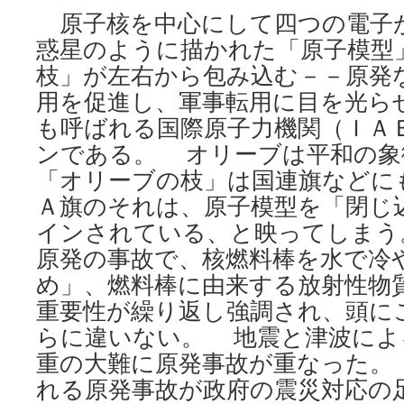
原子核を中心にして四つの電子
惑星のように描かれた「原子模型
枝」が左右から包み込む－－原発
用を促進し、軍事転用に目を光ら
も呼ばれる国際原子力機関（ＩＡ
ンである。 オリーブは平和の象
「オリーブの枝」は国連旗などに
Ａ旗のそれは、原子模型を「閉じ
インされている、と映ってしまう
原発の事故で、核燃料棒を水で冷
め」、燃料棒に由来する放射性物
重要性が繰り返し強調され、頭に
らに違いない。 地震と津波によ
重の大難に原発事故が重なった。
れる原発事故が政府の震災対応の