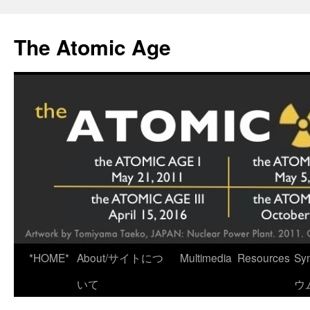
Skip
to
The Atomic Age
content
*HOME*
About/サイトにつ
Multimedia
Resources
Sy
いて
ウ