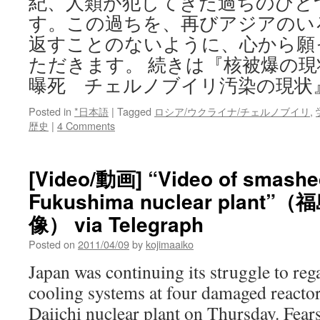
紀、人類が犯してきた過ちのひと
す。この過ちを、再びアジアのい
返すことのないように、心から願
ただきます。 続きは『核被爆の
曝死 チェルノブイリ汚染の現状
Posted in
*日本語
|
Tagged
ロシア/ウクライナ/チェルノブイリ
,
歴史
|
4 Comments
[Video/動画] “Video of smashed 
Fukushima nuclear plan
像） via Telegraph
Posted on
2011/04/09
by
kojimaaiko
Japan was continuing its struggle to reg
cooling systems at four damaged reacto
Daiichi nuclear plant on Thursday. Fears