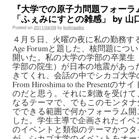
『大学での原子力問題フォーラム
「ふぇみにすとの雑感」 by 山
Posted on
2011/04/09
by
kojimaaiko
４月５日、火曜の夜に私の勤務する大
Age Forumと題した、核問題に
開いた。私の大学の学部の卒業生
学部の院生）が日本の地震があっ
きてくれ、会話の中でシカゴ大学のThe A
From Hiroshima to the Pres
のだと思う。それに刺激を受けて
なるテーマで、でもこのモンタナ
でできる範囲で何かフォーラム開
した。学生主導で企画されたイベ
のイベントと類似のテーマかつタ
が、シカゴ大学のイベントをオー