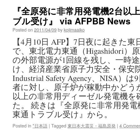
『全原発に非常用発電機2台以
ブル受け』 via AFPBB News
Posted on
2011/04/09
by
kojimaaiko
【4月10日 AFP】7日夜に起きた
で、東北電力東通（Higashidori
の外部電源が1回線を残し、一時
け、経済産業省原子力安全・保安院（Nuc
Industrial Safety Agency、N
者に対し、原子炉が稼動中かどう
以上の非常用ディーゼル発電機を
た。 続きは『全原発に非常用発電
東通トラブル受け』から。
Posted in
*日本語
|
Tagged
東日本大震災・福島原発
|
4 Commen