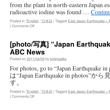
from the plant in north-eastern Japan es
radioactive iodine was found …
Contin
Posted in
*English
,
*日本語
|
Tagged
East Japan Earthquake + 
on
|
Comments Off
[Video/
動
画]
[photo/写真] “Japan Earthquake
“Video
ABC News
of
smashed
Posted on
2011/04/09
by
kojimaaiko
interior
at
For photos, go to “Japan Earthquake i
Fukushima
は“Japan Earthquake in phot
nuclear
plant”（福
す。
島
原
Posted in
*English
,
*日本語
|
Tagged
East Japan Earthquake + 
発
on
|
Comments Off
内
[photo/
部
写
の