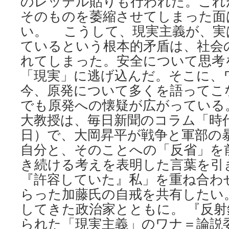
のレッテル貼りも行われた。これ
そのものを萎縮させてしまった面
い。 こうして、現実主義が、実
ているという根本的矛盾は、社会
れてしまった。安全について思考
「現実」に逃げ込んだ。そこに
今、原発について多くを語ってこ
でも原発への懐疑が広がっている
大教授は、毎日新聞のコラム「時
日）で、大岡昇平が戦争と軍部の
自分と、そのことへの「反省」を
き続ける考えを表明した言葉を引
『許容していた』私」を重ね合わ
らった加藤氏の自戒を共有したい
してきた政治家とともに。 『反
られた「現実主義」のワナ＝論説