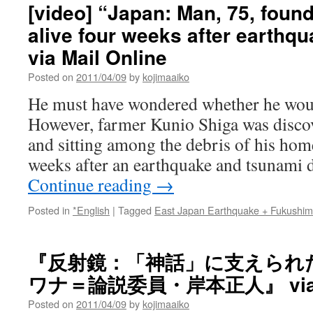
真]
[video] “Japan: Man, 75, foun
映
“Japan
像）
alive four weeks after earthq
Earthquake
via
in
via Mail Online
Telegraph
photos”
via
Posted on
2011/04/09
by
kojimaaiko
ABC
He must have wondered whether he woul
News
However, farmer Kunio Shiga was discov
and sitting among the debris of his hom
weeks after an earthquake and tsunami 
Continue reading
→
Posted in
*English
|
Tagged
East Japan Earthquake + Fukushi
『反射鏡：「神話」に支えられ
ワナ＝論説委員・岸本正人』 vi
Posted on
2011/04/09
by
kojimaaiko