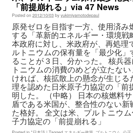
「前提崩れる」via 47 News
葉
町
Posted on
2012/10/03
by
yukimiyamotodepaul
は
町
原発ゼロを目指す一方、使用済み
民
する「革新的エネルギー・環境戦
が
帰
本政府に対し、米政府が、再処理
郷
ルトニウムの保有量を「最少化」
す
る
ることが３日、分かった。 核兵
ま
トニウムの消費のめどが立たない
で
150
ければ、核拡散上の懸念が生じる
年！-57
理を認めた日米原子力協定の「前
万
明した。 （中略） 日本の核燃料
ベ
ク
盾である米国が、整合性のない新
レ
た格好。 全文は米、プルトニウ
ル
の
子力協定の「前提崩れる」
正
体
Posted in
*日本語
|
Tagged
エネルギー政策
,
プルトニウム
,
公正