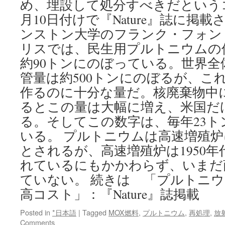
め、埋設して処分すべきだという
で
検
月10日付けで『Nature』誌に掲
出
ンストン大学のフランク・フォン・
＝
原
リスでは、民生用プルトニウムの
発
約90トンにのぼっている。世界
事
故
管量は約500トンにのぼるが、これ
由
作るのに十分な量だ。核廃棄物中
来
るとこの量は大幅に増え、米国だけ
の
プ
る。そしてこの数字は、毎年23ト
ル
いる。 プルトニウムは高速増殖
ト
ニ
とされるが、高速増殖炉は1950
ウ
れているにもかかわらず、いまだ
ム
－
ていない。 続きは 「プルトニ
文
高コスト」：『Nature』誌掲載
科
省
Posted in
*日本語
|
Tagged
MOX燃料
,
プルトニウム
,
再処理
,
放
via
Comments
時