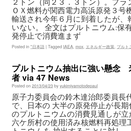
２トン（同２３．３トン）。フラ
ＯＸ燃料が関西電力高浜原発３号機
輸送され今年６月に到着したが、
いない。 全文はプルトニウム:保
発停止で消費進まず
Posted in
*日本語
|
Tagged
IAEA
,
mox
,
エネルギー政策
,
プルト
プルトニウム抽出に強い懸念 
者 via 47 News
Posted on
2013/04/23
by
yukimiyamotodepaul
原子力委員会の鈴木達治郎委員長
で、日本の 大半の原発停止が長期
のプルトニウムの消費見通しが立
六ケ所村の使用済み核燃料再処理
トニウムを 抽出することに対し