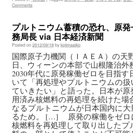
は
Comments
「プ
ル
ト
プルトニウム蓄積の恐れ、原発
ニ
ウ
務局長 via 日本経済新聞
ム」
の
Posted on
2012/09/18
by
kojimaaiko
誤
国際原子力機関（ＩＡＥＡ）の天野
報
拡
日、ウィーンの本部で山根隆治外
散
2030年代に原発稼働ゼロを目指
中！
via
いて「再処理やプルトニウムの扱
ベ
ていきたい」と語った。日本が原
ス
用済み核燃料の再処理を続けた場
ト
ア
なるプルトニウムが日本国内に大
ン
るため。 […] 原発の稼働をゼ
ド
ワ
核燃料を再処理して取り出したプ
ー
ス