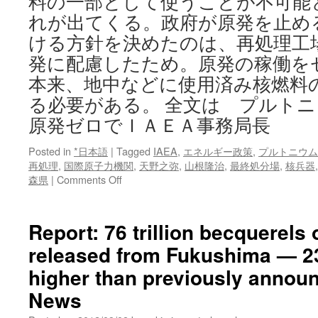
料の一部として使うことが不可能
ト
れが出てくる。政府が原発を止め
ける方針を決めたのは、再処理工
発に配慮したため。原発の稼働を
本来、地中などに使用済み核燃料
る必要がある。 全文は プルト
原発ゼロでＩＡＥＡ事務局長
Posted in
*日本語
|
Tagged
IAEA
,
エネルギー政策
,
プルトニウム
再処理
,
国際原子力機関
,
天野之弥
,
山根隆治
,
最終処分場
,
核兵器
on
森県
|
Comments Off
プ
ル
ト
Report: 76 trillion becquerels
ニ
released from Fukushima — 2
ウ
ム
higher than previously annou
蓄
積
News
の