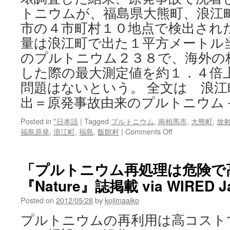
—
トニウムが、福島県大熊町、浪江
23,000
市の４市町村１０地点で検出され
times
higher
量は浪江町で出た１平方メートル
than
のプルトニウム２３８で、海外の
previously
announced
した際の最大測定値を約１．４倍
via
問題はないという。 全文は 浪
ENE
出＝原発事故由来のプルトニウム
News
Posted in
*日本語
|
Tagged
プルトニウム
,
南相馬市
,
大熊町
,
放
on
福島原発
,
浪江町
,
福島
,
飯館村
|
Comments Off
浪
江
町
「プルトニウム再処理は危険で
な
『Nature』誌掲載 via WIRED Jap
ど
１
Posted on
2012/05/28
by
kojimaaiko
０
地
プルトニウムの再利用は高コスト
点