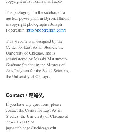
copyright artist Tomiyama Taeko.
The photograph in the sidebar, of a
nuclear power plant in Byron, Illinois,
is copyright photographer Joseph
Pobereskin (
http://pobereskin.com/
)
This website was designed by the
Center for East Asian Studies, the
University of Chicago, and is
administered by Masaki Matsumoto,
Graduate Student in the Masters of
Arts Program for the Social Sciences,
the University of Chicago.
Contact / 連絡先
If you have any questions, please
contact the Center for East Asian
Studies, the University of Chicago at
773-702-2715 or
japanatchicago@uchicago.edu.