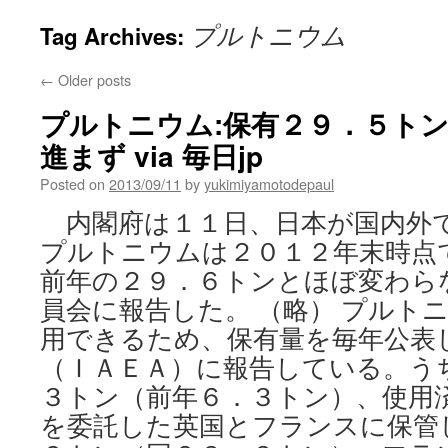
プルトニウム
Tag Archives:
←
Older posts
プルトニウム:保有２９．５ト
進まず via 毎日jp
Posted on
2013/09/11
by
yukimiyamotodepaul
内閣府は１１日、日本が国内外
プルトニウムは２０１２年末時点
前年の２９．６トンとほぼ変わら
員会に報告した。 （略） プルト
用できるため、保有量を毎年公表
（ＩＡＥＡ）に報告している。う
３トン（前年６．３トン）、使用済
を委託した英国とフランスに保管