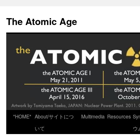
Skip
to
The Atomic Age
content
*HOME*
About/サイトにつ
Multimedia
Resources
Sy
いて
ウ