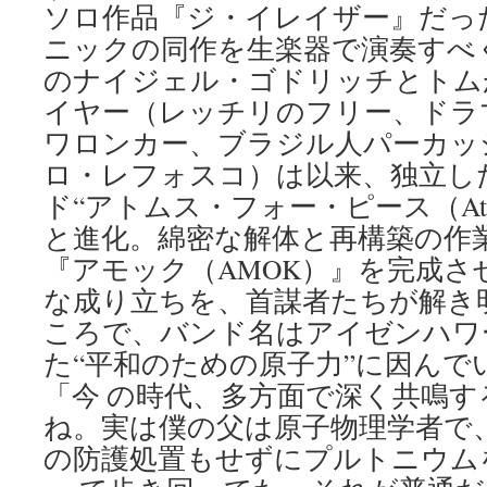
ソロ作品『ジ・イレイザー』だっ
ニックの同作を生楽器で演奏すべ
のナイジェル・ゴドリッチとトム
イヤー（レッチリのフリー、ドラ
ワロンカー、ブラジル人パーカッ
ロ・レフォスコ）は以来、独立し
ド“アトムス・フォー・ピース（Atoms 
と進化。綿密な解体と再構築の作
『アモック（AMOK）』を完成さ
な成り立ちを、首謀者たちが解き明か
ころで、バンド名はアイゼンハワ
た“平和のための原子力”に因ん
「今 の時代、多方面で深く共鳴
ね。実は僕の父は原子物理学者で、
の防護処置もせずにプルトニウム