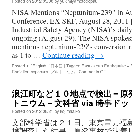
Posted on
2012/09/08
by
yukimiyamotodepaul
恐
れ、
NISA Mentions “Neptunium-239″ in Au
原
Conference, EX-SKF, August 28, 2011 
発
ゼ
Industrial Safety Agency (NISA)’s daily
ロ
ongoing (August 29). The NISA spok
で
Ｉ
mentions neptunium-239′s conversion r
Ａ
as 1 to …
Continue reading
→
Ｅ
Ａ
Posted in
*English
,
*日本語
|
Tagged
East Japan Earthquake + 
事
on
Radiation exposure
,
プルトニウム
|
Comments Off
務
Report:
局
76
長
trillion
via
浪江町など１０地点で検出＝原
becquerels
日
トニウム－文科省 via 時事ド
of
本
Plutonium-
経
Posted on
2012/08/21
by
kojimaaiko
239
済
released
新
文部科学省は２１日、東京電力福
from
聞
壌調査した結果、原発事故で沈着
Fukushima