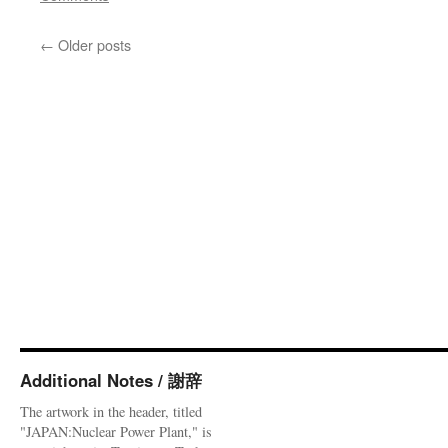
事
ド
←
Older posts
ッ
ト
コ
ム
Additional Notes / 謝辞
The artwork in the header, titled
"JAPAN:Nuclear Power Plant," is