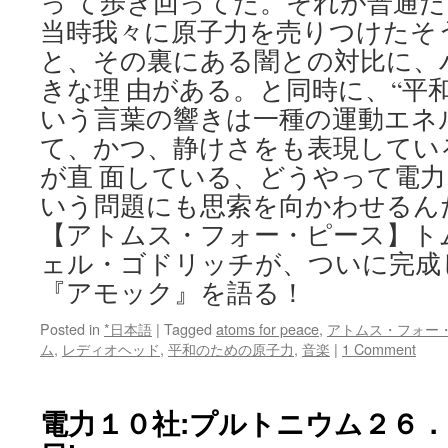
っ て歩き回ってた。それが普通
当時我々に原子力を売りつけたそ
と、その裏にある闇との対比に、
きな理 由がある。と同時に、“平
いう言葉の響きは一種の運動エネ
て、かつ、静けさをも表現してい
が直 面している、どうやって電
いう問題にも思索を向かわせるん
【アトムス・フォー・ピース】ト
ェル・ゴドリッチが、ついに完成し
『アモック』を語る！
Posted in
*日本語
|
Tagged
atoms for peace
,
アトムス・フォー
ム
,
レディオヘッド
,
平和のための原子力
,
音楽
|
1 Comment
電力１０社:プルトニウム２６．５