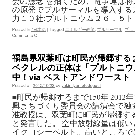
会の懸念 を招くため、電事連は将
の原発でプルサーマルを導入する方
力１０社:プルトニウム２６．５ト
Posted in
*日本語
|
Tagged
エネルギー政策
,
プルサーマル
,
プル
on
Comments Off
電
力
１
福島県双葉町は町民が帰郷するまで
０
ベクレルの正体は「プルトニウ
社:
プ
中！via ベストアンドワースト
ル
ト
Posted on
2012/10/23
by
yukimiyamotodepaul
ニ
■町民が帰郷するまで150年 2012
ウ
ム
興まちづくり委員会の講演会で独
２
准教授は、双葉町に町民が帰郷する
６．
５
と発言した。 空中放射線量は低いと
ト
イクロシーベルト。高いところで
ン