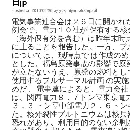
日jp
Posted on
2013/03/26
by
yukimiyamotodepaul
電気事業連合会は２６日に開かれ
例会で、電力１０社が 保有する
（海外保有分を含む）は昨年末時
に上ることを報告した。一方、プ
については、現時点で は作成の
とした。福島原発事故の影響で原
が立たないうえ、原発の燃料とし
使用するプルサーマル計画 の実
めだ。 電事連によると、電力会
は、関西電力８．７トン▽東京電
３．３ トン▽中部電力２．６トン
た。核分裂性プルトニウムは核兵
恐れがあり、利用目的のない余剰