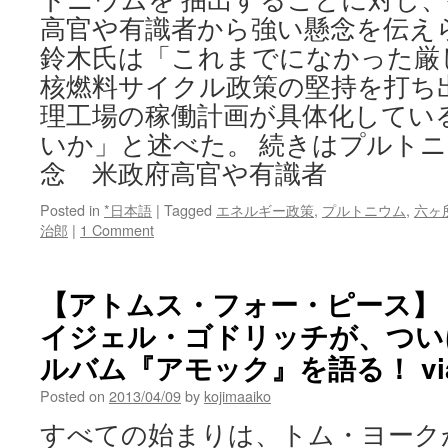
高官や有識者から強い懸念を伝え
鈴木氏は「これまでになかった厳
核燃料サイクル政策の堅持を打ち
理工場の稼働計画が具体化してい
いか」と述べた。 続きはプルト
念 米政府高官や有識者
Posted in
*日本語
|
Tagged
エネルギー政策
,
プルトニウム
,
六ヶ
治郎
|
1 Comment
【アトムス・フォー・ピース】
イジェル・ゴドリッチが、ついに
ルバム『アモック』を語る！ via C
Posted on
2013/04/09
by
kojimaaiko
すべての始まりは、トム・ヨークが