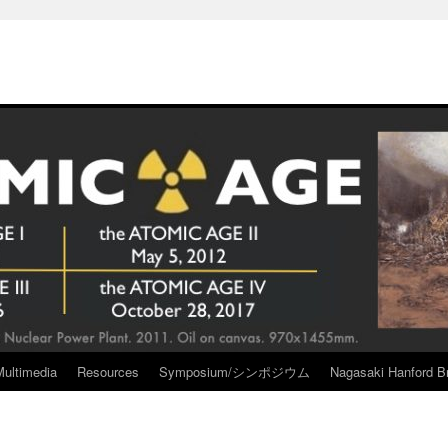
Multimedia
Resources
Symposium/シンポジウム
Nagasaki Hanford Br