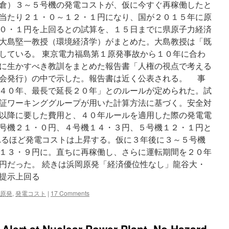
倉）３～５号機の発電コストが、仮に今すぐ再稼働したと
当たり２１・０～１２・１円になり、国が２０１５年に原
０・１円を上回るとの試算を、１５日までに県原子力経済
大島堅一教授（環境経済学）がまとめた。大島教授は「既
している。 東京電力福島第１原発事故から１０年に合わ
に生かすべき教訓をまとめた報告書「人権の視点で考える
会発行）の中で示した。報告書は近く公表される。 事
４０年、最長で延長２０年」とのルールが定められた。試
証ワーキンググループが用いた計算方法に基づく。安全対
以降に要した費用と、４０年ルールを適用した際の発電電
号機２１・０円、４号機１４・３円、５号機１２・１円と
るほど発電コストは上昇する。仮に３年後に３～５号機
１３・９円に。直ちに再稼働し、さらに運転期間を２０年
円だった。 続きは浜岡原発「経済優位性なし」龍谷大・
提示上回る
原発
,
発電コスト
|
17 Comments