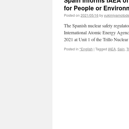
Spain Informs IAEA of
for People or Environ
Posted on
2021/05/16
by
yukimiyamotod
The Spanish nuclear safety regulat
International Atomic Energy Agenc
2021 at Unit 1 of the Trillo Nucle
Posted in
*English
|
Tagged
IAEA
,
Sain
,
T