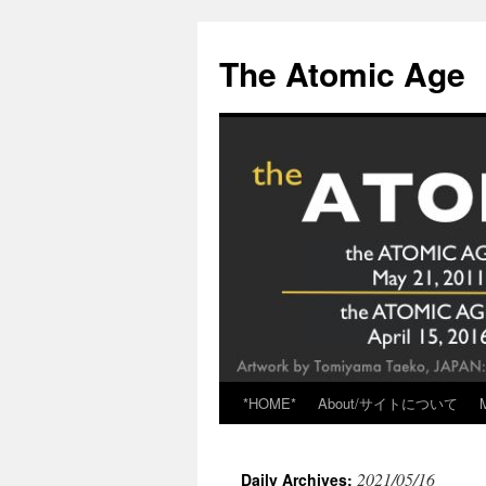
Skip
to
The Atomic Age
content
*HOME*
About/サイトについて
2021/05/16
Daily Archives: