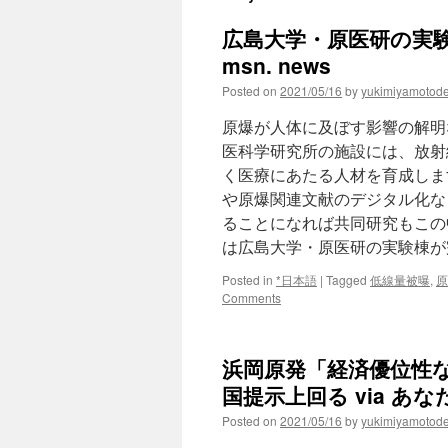
広島大学・原医研の実験
msn. news
Posted on
2021/05/16
by
yukimiyamotod
原爆が人体に及ぼす影響の解明
医科学研究所の施設には、放射
く医療にあたる人材を育成しま
や原爆関連文献のデジタル化な
ることになれば共同研究もこの
は広島大学・原医研の実験棟が
Posted in
*日本語
|
Tagged
低線量被曝
,
原
Comments
浜岡原発「経済優位性
国提示上回る via あ
Posted on
2021/05/16
by
yukimiyamotod