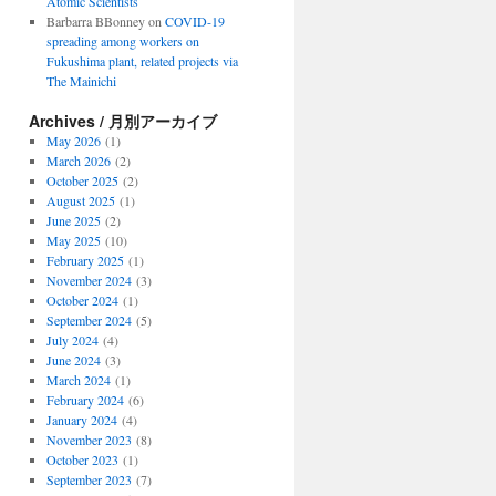
Atomic Scientists
Barbarra BBonney
on
COVID-19
spreading among workers on
Fukushima plant, related projects via
The Mainichi
Archives / 月別アーカイブ
May 2026
(1)
March 2026
(2)
October 2025
(2)
August 2025
(1)
June 2025
(2)
May 2025
(10)
February 2025
(1)
November 2024
(3)
October 2024
(1)
September 2024
(5)
July 2024
(4)
June 2024
(3)
March 2024
(1)
February 2024
(6)
January 2024
(4)
November 2023
(8)
October 2023
(1)
September 2023
(7)