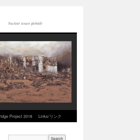
Nuclear issues globally
idge Project 2018
Links/リンク