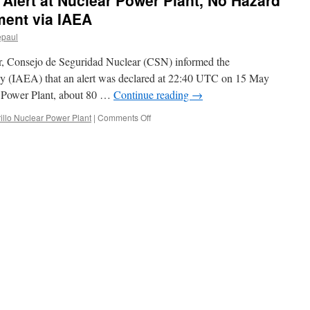
 Alert at Nuclear Power Plant, No Hazard
ment via IAEA
epaul
or, Consejo de Seguridad Nuclear (CSN) informed the
y (IAEA) that an alert was declared at 22:40 UTC on 15 May
ar Power Plant, about 80 …
Continue reading
→
on
rillo Nuclear Power Plant
|
Comments Off
Spain
Informs
IAEA
of
Alert
at
Nuclear
Power
Plant,
No
Hazard
for
People
or
Environment