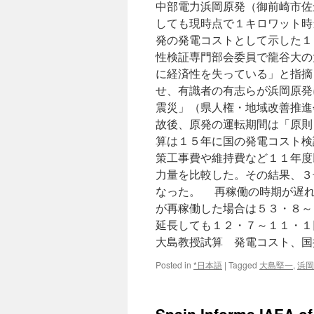
中部電力浜岡原発（御前崎市佐
しても現時点で１キロワット時
発の発電コストとして示した１
性検証専門部会委員で龍谷大の
に経済性を失っている」と指摘
せ、有識者の有志らが浜岡原発
震災」（県人権・地域改善推進
故後、原発の運転期間は「原則
算は１５年に国の発電コスト検
策工事費や維持費など１１年度
力量を比較した。その結果、３
なった。 再稼働の時期が遅れ
が再稼働した場合は５３・８～
延長しても１２・７～１１・１
大島教授試算 発電コスト、国
Posted in
*日本語
|
Tagged
大島堅一
,
浜岡