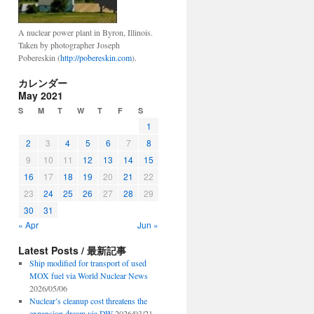
A nuclear power plant in Byron, Illinois.
Taken by photographer Joseph
Pobereskin (
http://pobereskin.com
).
カレンダー
May 2021
S
M
T
W
T
F
S
1
2
3
4
5
6
7
8
9
10
11
12
13
14
15
16
17
18
19
20
21
22
23
24
25
26
27
28
29
30
31
« Apr
Jun »
Latest Posts / 最新記事
Ship modified for transport of used
MOX fuel via World Nuclear News
2026/05/06
Nuclear’s cleanup cost threatens the
expansion dream via DW
2026/03/21