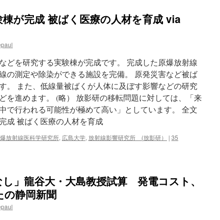
棟が完成 被ばく医療の人材を育成 via
epaul
などを研究する実験棟が完成です。 完成した原爆放射線
線の測定や除染ができる施設を完備。 原発災害など被ば
す。 また、低線量被ばくが人体に及ぼす影響などの研究
どを進めます。 (略） 放影研の移転問題に対しては、「来
中で行われる可能性が極めて高い」としています。 全文
完成 被ばく医療の人材を育成
爆放射線医科学研究所
,
広島大学
,
放射線影響研究所 (放影研）
|
35
なし」龍谷大・大島教授試算 発電コスト、
なたの静岡新聞
epaul