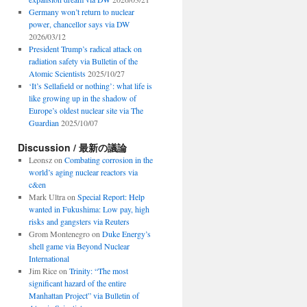
Germany won’t return to nuclear
power, chancellor says via DW
2026/03/12
President Trump’s radical attack on
radiation safety via Bulletin of the
Atomic Scientists
2025/10/27
‘It’s Sellafield or nothing’: what life is
like growing up in the shadow of
Europe’s oldest nuclear site via The
Guardian
2025/10/07
Discussion / 最新の議論
Leonsz
on
Combating corrosion in the
world’s aging nuclear reactors via
c&en
Mark Ultra
on
Special Report: Help
wanted in Fukushima: Low pay, high
risks and gangsters via Reuters
Grom Montenegro
on
Duke Energy’s
shell game via Beyond Nuclear
International
Jim Rice
on
Trinity: “The most
significant hazard of the entire
Manhattan Project” via Bulletin of