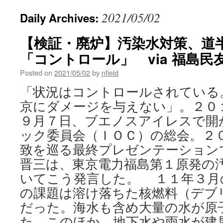
2021/05/02
Daily Archives:
【検証・廃炉】汚染水対策、道
「コントロール」 via 福島民
Posted on
2021/05/02
by
nfield
「状況はコントロールされている
京にダメージを与えない」。２０
９月７日、ブエノスアイレスで開
ック委員会（ＩＯＣ）の総会。２
致を巡る最終プレゼンテーション
晋三は、東京電力福島第１原発の
いてこう発言した。 １１年３月
の課題は溶け落ちた核燃料（デブ
だった。海水も含め大量の水が原
た。このほか、地下水や雨水が建