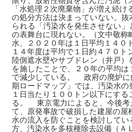
限り、放射性物質を含んだ汚泥（
「水処理２次廃棄物」が増え続け
の処分方法は決まっていない。抜
られる「汚染水を発生させない」
の表舞台に現れない。（文中敬称略
水、２０２０年は１日平均１４０
１４年度は平均で１日約４７０ト
陸側遮水壁やサブドレン（井戸）
を施したことで、２０年の平均は
で減少している。 政府の廃炉に
期ロードマップ」では、汚染水の
１日当たり１００トン以下にする
る。 東京電力によると、今後考
て、原発事故で破損した建屋の屋
水の流入を防ぐことを検討してい
方、汚染水を多核種除去設備（Ａ