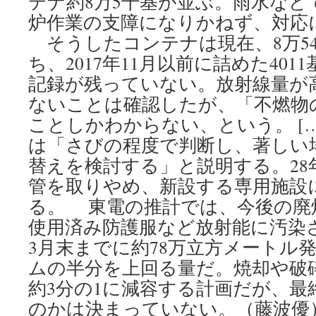
テナ約8万5千基が並ぶ。雨水など
炉作業の支障になりかねず、対応に
そうしたコンテナは現在、8万54
ち、2017年11月以前に詰めた40
記録が残っていない。放射線量が
ないことは確認したが、「不燃物
ことしかわからない、という。 [
は「さびの程度で判断し、著しい
替えを検討する」と説明する。28
管を取りやめ、新設する専用施設
る。 東電の推計では、今後の廃
使用済み防護服など放射能に汚染さ
3月末までに約78万立方メートル
ムの半分を上回る量だ。焼却や破
約3分の1に減容する計画だが、最
のかは決まっていない。（藤波優）