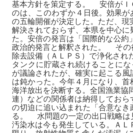
基本方針を策定する。 安倍がＩ
のは、このわずか４日後。効果が
の五輪開催が決定した。ただ、現
解決されておらず、本県を中心に
た。安倍の発言は「国際的な公約
政治的発言と解釈された。 その
除去設備（ＡＬＰＳ）で浄化され
タンクに貯蔵され続けることにな
が議論されたが、確実に起こる風
は鈍かった。今年４月になり、首
海洋放出を決断する。全国漁業協
連）などの関係者は納得しておら
の切迫に追い込まれた「合意なき
る。 水問題の一定の出口戦略は
汚染水は今も発生している。ＡＬ