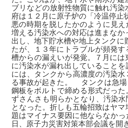
ブリなどの放射性物質に触れ汚染
府は１２月に原子炉の「冷温停止
悪の時期を脱したかのように見え
増える汚染水への対応は進まなか
出し、地下貯水槽や地上タンクに
たが、１３年にトラブルが頻発す
槽からの漏えいが発覚。７月には
に汚染水が漏れ出していることを
には、タンクから高濃度の汚染水
る事故が起きた。 タンクは急場
鋼板をボルトで締める形式だった
ずさんさも明らかとなり、汚染水
となった。折しも五輪招致はヤマ
題はマイナス要因に他ならなかっ
日、原子力災害対策本部会議を開