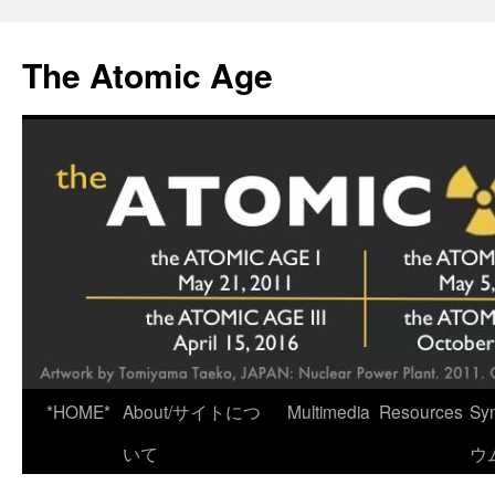
Skip
to
The Atomic Age
content
*HOME*
About/サイトにつ
Multimedia
Resources
Sy
いて
ウ