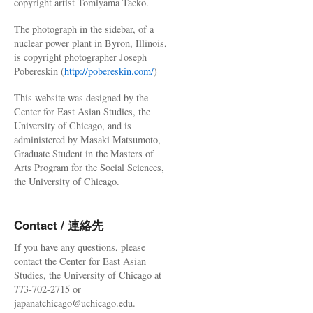
copyright artist Tomiyama Taeko.
The photograph in the sidebar, of a
nuclear power plant in Byron, Illinois,
is copyright photographer Joseph
Pobereskin (
http://pobereskin.com/
)
This website was designed by the
Center for East Asian Studies, the
University of Chicago, and is
administered by Masaki Matsumoto,
Graduate Student in the Masters of
Arts Program for the Social Sciences,
the University of Chicago.
Contact / 連絡先
If you have any questions, please
contact the Center for East Asian
Studies, the University of Chicago at
773-702-2715 or
japanatchicago@uchicago.edu.