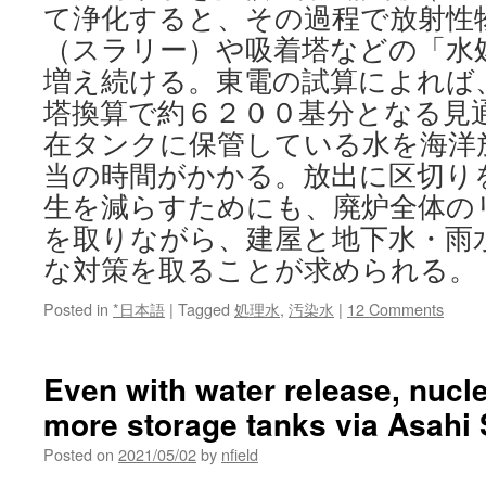
て浄化すると、その過程で放射性
（スラリー）や吸着塔などの「水
増え続ける。東電の試算によれば
塔換算で約６２００基分となる見
在タンクに保管している水を海洋
当の時間がかかる。放出に区切り
生を減らすためにも、廃炉全体の
を取りながら、建屋と地下水・雨
な対策を取ることが求められる。 [
Posted in
*日本語
|
Tagged
処理水
,
汚染水
|
12 Comments
Even with water release, nucl
more storage tanks via Asahi
Posted on
2021/05/02
by
nfield