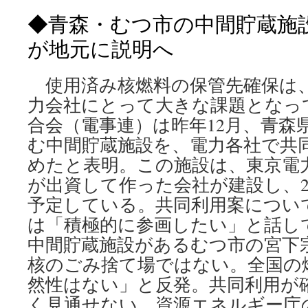
◆青森・むつ市の中間貯蔵施
が地元に説明へ
使用済み核燃料の保管先確保は
力会社にとって大きな課題となっ
合会（電事連）は昨年12月、青森
む中間貯蔵施設を、電力各社で共
めたと表明。この施設は、東京電
が出資して作った会社が建設し、2
予定している。共同利用案につい
は「積極的に参画したい」と話し
中間貯蔵施設があるむつ市の宮下
核のごみ捨て場ではない。全国の
然性はない」と反発。共同利用が
く見通せない。資源エネルギー庁