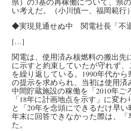
県）の3基の再稼働について、県
い考えだ。（小川慎一、福岡範行
◆実現見通せぬ中 関電社長「不
[…]
関電は、使用済み核燃料の搬出先に
に示すと約束していたが守れず、
を繰り返している。1990年代か
の提示を求められ、当初は使用済
中間貯蔵施設の稼働を「2010年
「18年に計画地点を示す」に変わ
と「20年を念頭にできるだけ早い
年末に回答できなかった際は、「
た。