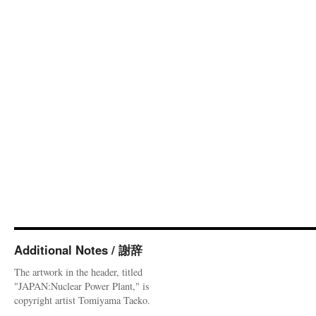
Additional Notes / 謝辞
The artwork in the header, titled
"JAPAN:Nuclear Power Plant," is
copyright artist Tomiyama Taeko.