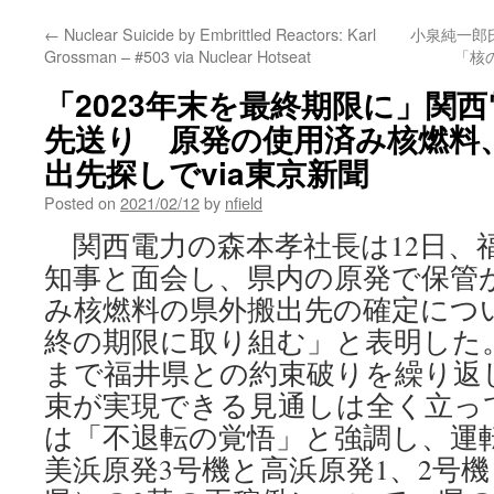
←
Nuclear Suicide by Embrittled Reactors: Karl
小泉純一郎
Grossman – #503 via Nuclear Hotseat
「核
「2023年末を最終期限に」関
先送り 原発の使用済み核燃料
出先探しでvia東京新聞
Posted on
2021/02/12
by
nfield
関西電力の森本孝社長は12日、
知事と面会し、県内の原発で保管
み核燃料の県外搬出先の確定につい
終の期限に取り組む」と表明した
まで福井県との約束破りを繰り返
束が実現できる見通しは全く立っ
は「不退転の覚悟」と強調し、運転
美浜原発3号機と高浜原発1、2号