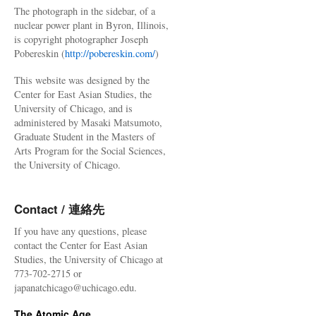
The photograph in the sidebar, of a
nuclear power plant in Byron, Illinois,
is copyright photographer Joseph
Pobereskin (
http://pobereskin.com/
)
This website was designed by the
Center for East Asian Studies, the
University of Chicago, and is
administered by Masaki Matsumoto,
Graduate Student in the Masters of
Arts Program for the Social Sciences,
the University of Chicago.
Contact / 連絡先
If you have any questions, please
contact the Center for East Asian
Studies, the University of Chicago at
773-702-2715 or
japanatchicago@uchicago.edu.
The Atomic Age