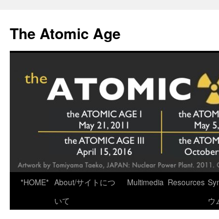
Skip
to
The Atomic Age
content
*HOME*
About/サイトにつ
Multimedia
Resources
Sy
いて
ウ