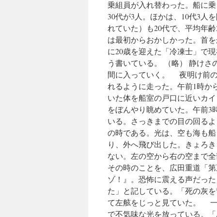
乗組員が入れ替わった。船に乗
30代が3人。ほかは、10代3
れていた）も20代で、平均年齢
は最初からおかしかった。首を
に20歳を迎えた「冷凍士」で
う書いている。 （略） 静け
間に入っていく。 夜明け前の
れるように走った。午前1時か
いた体を船室の戸口に近いカイ
をぼんやり眺めていた。午前3
いる。さっきまでの目の回るよ
の時である。光は、空も海も船
り、外へ飛び出した。きょろき
ない。左の空から右の空まで全
その時のことを、広田重道「第
ゾ！』。恐怖に震える声だった
た」と記している。「死の灰を
て左舷をじっと見ていた。 一
で不気味な光を放っている。「