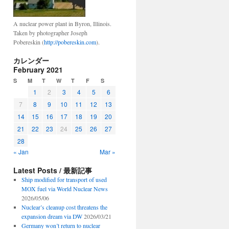
A nuclear power plant in Byron, Illinois.
Taken by photographer Joseph
Pobereskin (
http://pobereskin.com
).
カレンダー
February 2021
S
M
T
W
T
F
S
1
2
3
4
5
6
7
8
9
10
11
12
13
14
15
16
17
18
19
20
21
22
23
24
25
26
27
28
« Jan
Mar »
Latest Posts / 最新記事
Ship modified for transport of used
MOX fuel via World Nuclear News
2026/05/06
Nuclear’s cleanup cost threatens the
expansion dream via DW
2026/03/21
Germany won’t return to nuclear