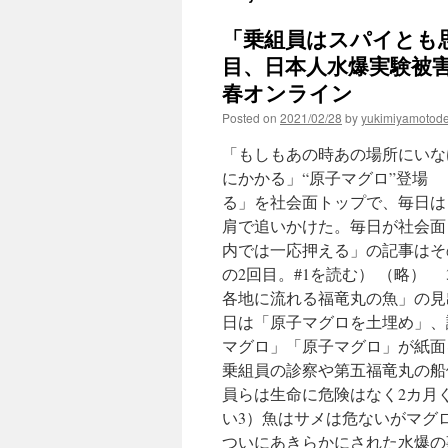
「乗組員はスパイとも
目、日本人水爆実験被害
春オンライン
Posted on
2021/02/28
by
yukimiyamotod
「もしもあの時あの場所にいなけ
にかかる」“原子マグロ”登場
る」を社会面トップで、毎日は
肩で追いかけた。毎日が社会面ト
内では一応押える」の記事はそ
の2回目。#1を読む） （略）
各地に流れる福竜丸の魚」の見
日は「原子マグロを土埋め」、
マグロ」「原子マグロ」が紙面
乗組員の診察や第五福竜丸の船
員らは生命に危険はなく2カ月
い3）魚はサメは危ないがマグ
ついにあきらかにされた水爆の事