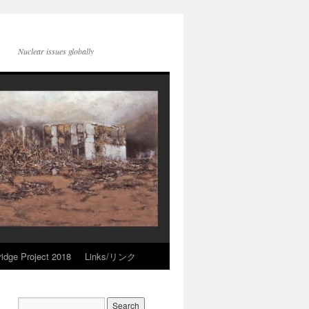
Nuclear issues globally
idge Project 2018
Links/リンク