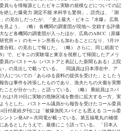
委員らを情報源としたビキニ実験の規模などについての記
を絶した爆発力 測定不能 米科学も驚倒」、読売は、「測
爆」の見出しだったが、「史上最大・ビキニ『水爆』 広島
を見よう。 （略） 各機関の調査団が現地へ 交錯する評価
など各機関の調査団が入ったほか、広島のABCC（原爆
研究所＝）のモートン所長らも加わることになり、3月19
査合戦」の見出しで報じた。 （略） さらに、同じ紙面で
NS）で、ビキニの実験場と東京を視察して帰国したアメリ
委員のパストール（パストアと表記した新聞もある）上院
い」の見出しで載っている。 同議員は日本滞在中、ア
23人についての「あらゆる資料の提供を受けた」としたう
報告は事件を誇張したものであり、漁夫たちの火傷を実際
たことが分かった」と語っている。 （略） 乗組員はスパ
リカは3月19日に実験の危険区域を数倍に拡大する一方、実
ようとした。パストール議員から報告を受けたコール委員
24日付産経夕刊には「被爆漁民スパイとも思える コール委
シントン発AP＝共同電が載っている。第五福竜丸の補償
にあるとしたうえで、最後にこう語っている。 「日本人