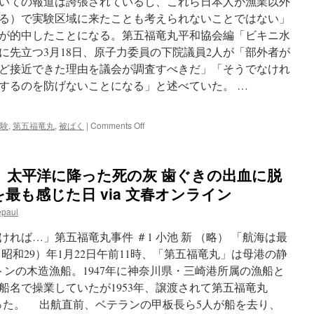
いての報道は誇張されているし、これら日本人が漁業以外
る）で実験区域に来たことも考えられないことではない」
が的中したことになる。第五福竜丸平和協会編「ビキニ水
に先立つ3月18日、原子力委員の下院議員2人が「部外者が
ど接近できた理由を議会が調査すべきだ」「そうでなけれ
するのを防げないことになる」と述べていた。 …
on
験
,
第五福竜丸
,
被ばく
|
Comments Off
「乗
組
員
」太平洋に降った死の灰 歯ぐきの出血に脱
は
ス
最も感じた日 via 文春オンライン
パ
epaul
イ
と
れば…」第五福竜丸事件 ＃1 小池 新 （略） 「航海は最
も
思
（昭和29）年1月22日午前11時、「第五福竜丸」は母港の静
え
トンの木造漁船。1947年に神奈川県・三崎港所属の漁船と
る」
船名で操業していたが1953年、譲渡されて第五福竜丸
「損
害
だった。 出航直前、ベテランの甲板長ら5人が船を去り、
が