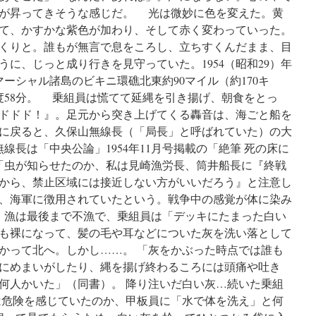
メ
が昇ってきそうな感じだ。 光は微妙に色を変えた。黄
リ
カ
て、かすかな紫色が加わり、そして赤く変わっていった。
か
くりと。誰もが無言で息をころし、立ちすくんだまま、目
ら
に、じっと成り行きを見守っていた。1954（昭和29）年
向
け
洋マーシャル諸島のビキニ環礁北東約90マイル（約170キ
ら
66度58分。 乗組員は慌てて延縄を引き揚げ、朝食をとっ
れ
ドドド！』。足元から突き上げてくる轟音は、海ごと船を
た
言
に戻ると、久保山無線長（「局長」と呼ばれていた）の大
葉
無線長は「中央公論」1954年11月号掲載の「絶筆 死の床に
via
に「虫が知らせたのか、私は見崎漁労長、筒井船長に『終戦
文
春
から、禁止区域には接近しない方がいいだろう』と注意し
オ
、海軍に徴用されていたという。戦争中の感覚が体に染み
ン
 漁は最後まで不漁で、乗組員は「デッキにたまった白い
ラ
イ
も裸になって、髪の毛や耳などについた灰を洗い落として
ン
かって北へ。しかし……。 「灰をかぶった時点では誰も
にめまいがしたり、縄を揚げ終わるころには頭痛や吐き
何人かいた」（同書）。 降り注いだ白い灰…続いた乗組
危険を感じていたのか、甲板員に「水で体を洗え」と何