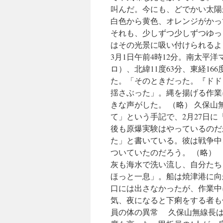
叫んだ。今にも、どでかい太陽
白色から黄色、オレンジがかっ
それも、少しずつ少しずつゆっ
はその光景に吸い付けられるよう
3月1日午前4時12分。南太平
ロ）、北緯11度63分、東経1
た。「そのときだった。『ドド
揺さぶった」。縄を揚げる作業
きな声がした。 （略） 久保山
て」という手記で、2月27日
後も原爆実験はやっているのだ
た」と書いている。彼は戦争中
ついていたのだろう。 （略）
灰も海水で洗い流し、自分たち
ほっと一息」。船は焼津港に向
口には出さなかったが、作業中
気、夜になると下痢をする者も
員の体の異常 久保山無線長は