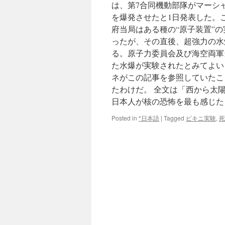
は、第7合同機動部隊がマーシ
を爆発させたと1日発表した。こ
府当局はある種の“原子装置”
ったが、その直後、超強力の水
る。原子力委員会及び海空両軍
た水爆が実験されたとみてよいよ
ネがこの記事を参照していたこ
たわけだ。 全文は「西から太
日本人が核の恐怖を最も感じた
Posted in
*日本語
|
Tagged
ビキニ実験
,
死