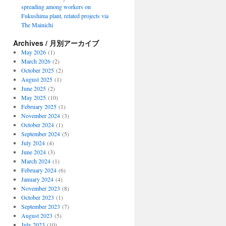
spreading among workers on
Fukushima plant, related projects via
The Mainichi
Archives / 月別アーカイブ
May 2026
(1)
March 2026
(2)
October 2025
(2)
August 2025
(1)
June 2025
(2)
May 2025
(10)
February 2025
(1)
November 2024
(3)
October 2024
(1)
September 2024
(5)
July 2024
(4)
June 2024
(3)
March 2024
(1)
February 2024
(6)
January 2024
(4)
November 2023
(8)
October 2023
(1)
September 2023
(7)
August 2023
(5)
July 2023
(10)