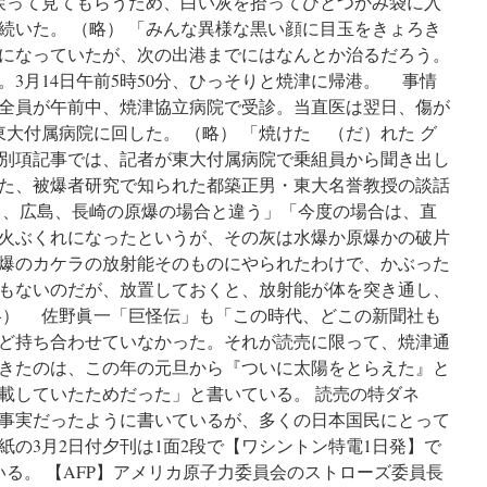
戻って見てもらうため、白い灰を拾ってひとつかみ袋に入
続いた。 （略） 「みんな異様な黒い顔に目玉をきょろき
になっていたが、次の出港までにはなんとか治るだろう。
3月14日午前5時50分、ひっそりと焼津に帰港。 事情
全員が午前中、焼津協立病院で受診。当直医は翌日、傷が
大付属病院に回した。 （略） 「焼けたゞ（だ）れた グ
別項記事では、記者が東大付属病院で乗組員から聞き出し
た、被爆者研究で知られた都築正男・東大名誉教授の談話
と、広島、長崎の原爆の場合と違う」「今度の場合は、直
が火ぶくれになったというが、その灰は水爆か原爆かの破片
爆のカケラの放射能そのものにやられたわけで、かぶった
もないのだが、放置しておくと、放射能が体を突き通し、
略） 佐野眞一「巨怪伝」も「この時代、どこの新聞社も
ど持ち合わせていなかった。それが読売に限って、焼津通
きたのは、この年の元旦から『ついに太陽をとらえた』と
載していたためだった」と書いている。 読売の特ダネ
事実だったように書いているが、多くの日本国民にとって
の3月2日付夕刊は1面2段で【ワシントン特電1日発】で
いる。 【AFP】アメリカ原子力委員会のストローズ委員長