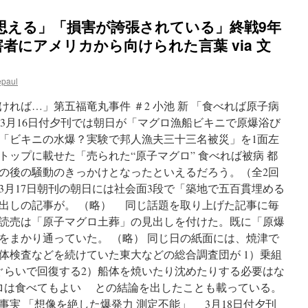
思える」「損害が誇張されている」終戦9年
者にアメリカから向けられた言葉 via 文
epaul
れば…」第五福竜丸事件 ＃2 小池 新 「食べれば原子病
 3月16日付夕刊では朝日が「マグロ漁船ビキニで原爆浴び
「ビキニの水爆？実験で邦人漁夫三十三名被災」を1面左
ップに載せた「売られた“原子マグロ” 食べれば被病 都
の後の騒動のきっかけとなったといえるだろう。（全2回
 3月17日朝刊の朝日には社会面3段で「築地で五百貫埋める
出しの記事が。 （略） 同じ話題を取り上げた記事に毎
読売は「原子マグロ土葬」の見出しを付けた。既に「原爆
をまかり通っていた。 （略） 同じ日の紙面には、焼津で
体検査などを続けていた東大などの総合調査団が 1）乗組
ぐらいで回復する2）船体を焼いたり沈めたりする必要はな
ロは食べてもよい との結論を出したことも載っている。
実 「想像を絶した爆発力 測定不能」 3月18日付夕刊