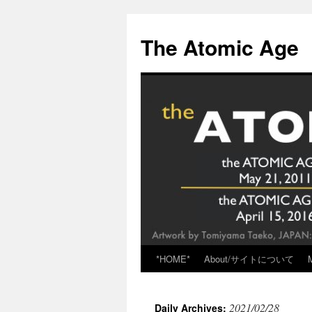
Skip
to
The Atomic Age
content
*HOME*
About/サイトについて
2021/02/28
Daily Archives: