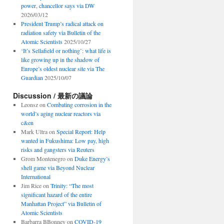
power, chancellor says via DW
2026/03/12
President Trump’s radical attack on
radiation safety via Bulletin of the
Atomic Scientists
2025/10/27
‘It’s Sellafield or nothing’: what life is
like growing up in the shadow of
Europe’s oldest nuclear site via The
Guardian
2025/10/07
Discussion / 最新の議論
Leonsz
on
Combating corrosion in the
world’s aging nuclear reactors via
c&en
Mark Ultra
on
Special Report: Help
wanted in Fukushima: Low pay, high
risks and gangsters via Reuters
Grom Montenegro
on
Duke Energy’s
shell game via Beyond Nuclear
International
Jim Rice
on
Trinity: “The most
significant hazard of the entire
Manhattan Project” via Bulletin of
Atomic Scientists
Barbarra BBonney
on
COVID-19