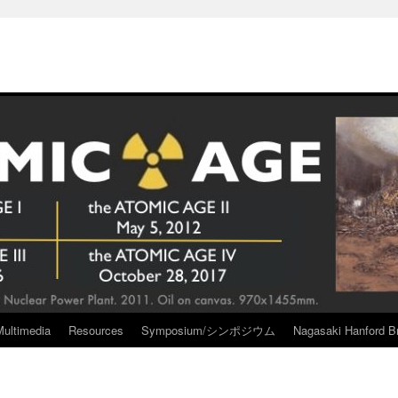
Multimedia
Resources
Symposium/シンポジウム
Nagasaki Hanford Br