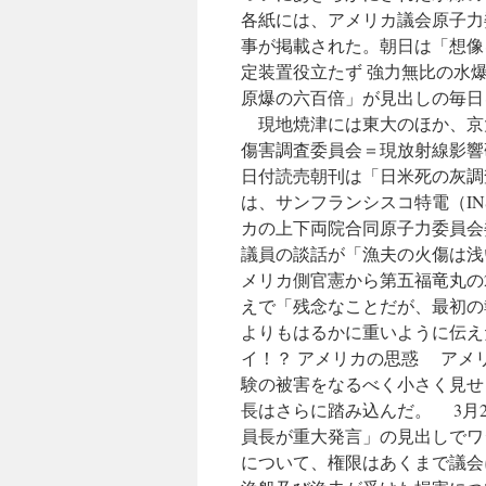
各紙には、アメリカ議会原子力
事が掲載された。朝日は「想像
定装置役立たず 強力無比の水
原爆の六百倍」が見出しの毎日
現地焼津には東大のほか、京大
傷害調査委員会＝現放射線影響
日付読売朝刊は「日米死の灰調
は、サンフランシスコ特電（I
カの上下両院合同原子力委員会
議員の談話が「漁夫の火傷は浅
メリカ側官憲から第五福竜丸の
えで「残念なことだが、最初の
よりもはるかに重いように伝え
イ！？ アメリカの思惑 アメ
験の被害をなるべく小さく見せ
長はさらに踏み込んだ。 3月
員長が重大発言」の見出しでワ
について、権限はあくまで議会