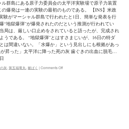
ャル群島にある原子力委員会の太平洋実験場で原子力装置
の爆発は一連の実験の最初のものである。 【INS】米政
の実験がマーシャル群島で行われたと1日、簡単な発表を行
爆“地獄爆弾”が爆発されたのだという推測が行われてい
当局は、厳しい口止めをされていると語ったが、完成され
うである。 “地獄爆弾”とはすさまじいが、16日の特ダ
とは間違いない。「水爆か」という見出しにも根拠があっ
陽が昇った」太平洋に降った死の灰 歯ぐきの出血に脱毛…
日
on
の灰
,
第五福竜丸
,
被ばく
|
Comments Off
「西
か
ら
太
陽
が
昇
っ
た」
太
平