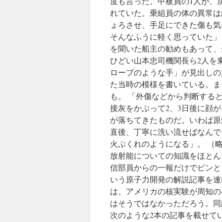
度も言った。甲板員の1人が、
れていた。乗組員の体の異常は
ょろさせ、手足にできた傷も気
そんなふうに軽く思っていた」。
を聞いた船主の勧めもあって、
ひどい山本忠司機関長ら2人を東
ローブのような手」が見出しの
た当時の模様を書いている。ま
も。 「外傷などから判断する
接灰をかぶって2、3日後に顔
が落ちてきたものだ。いわば原
直後、丁寧に洗い流せばなんで
火ぶくれのようになる」。 （
放射能についての知識をほとん
信部員からの一報だけでピンと
いう原子力開発の解説記事を連
は、アメリカの核実験が周知の
はそうではなかっただろう。同紙
次のような2本の記事を載せて