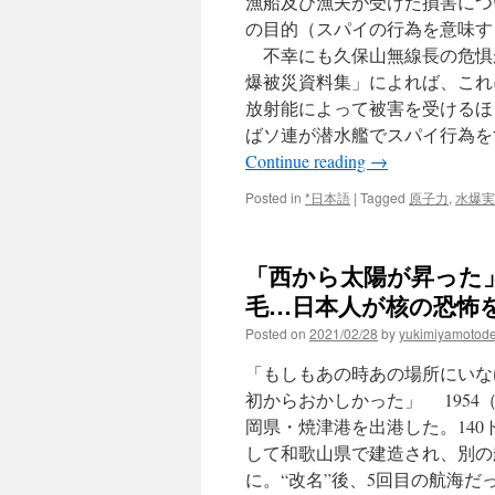
漁船及び漁夫が受けた損害につ
の目的（スパイの行為を意味す
不幸にも久保山無線長の危惧
爆被災資料集」によれば、これ
放射能によって被害を受けるほ
ばソ連が潜水艦でスパイ行為を
Continue reading
→
Posted in
*日本語
|
Tagged
原子力
,
水爆実
「西から太陽が昇った
毛…日本人が核の恐怖を
Posted on
2021/02/28
by
yukimiyamotod
「もしもあの時あの場所にいなけ
初からおかしかった」 1954
岡県・焼津港を出港した。140
して和歌山県で建造され、別の
に。“改名”後、5回目の航海