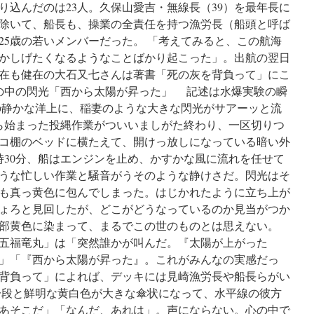
り込んだのは23人。久保山愛吉・無線長（39）を最年長に
誇
人を除いて、船長も、操業の全責任を持つ漁労長（船頭と呼ば
張
さ
25歳の若いメンバーだった。 「考えてみると、この航海
れ
かしげたくなるようなことばかり起こった」。出航の翌日
て
現在も健在の大石又七さんは著書「死の灰を背負って」にこ
い
る」
さの中の閃光「西から太陽が昇った」 記述は水爆実験の瞬
終
静かな洋上に、稲妻のような大きな閃光がサアーッと流
戦
ら始まった投縄作業がついいましがた終わり、一区切りつ
9
年
コ棚のベッドに横たえて、開けっ放しになっている暗い外
目、
時30分、船はエンジンを止め、かすかな風に流れを任せて
日
うな忙しい作業と騒音がうそのような静けさだ。閃光はそ
本
人
も真っ黄色に包んでしまった。はじかれたように立ち上が
水
ょろと見回したが、どこがどうなっているのか見当がつか
爆
部黄色に染まって、まるでこの世のものとは思えない。
実
験
五福竜丸」は「突然誰かが叫んだ。『太陽が上がった
被
」「『西から太陽が昇った』。これがみんなの実感だっ
害
背負って」によれば、デッキには見崎漁労長や船長らがい
者
に
段と鮮明な黄白色が大きな傘状になって、水平線の彼方
ア
あそこだ」「なんだ、あれは」。声にならない。心の中で