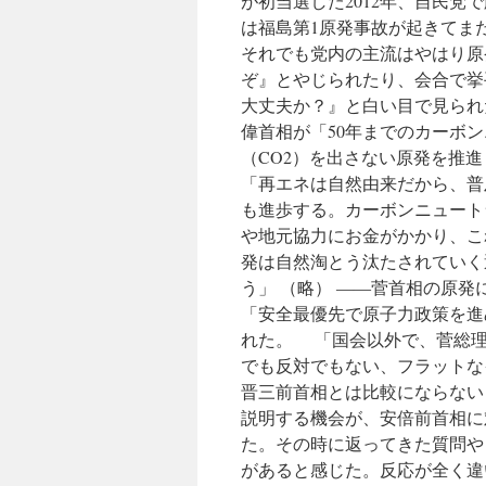
が初当選した2012年、自民
は福島第1原発事故が起きてま
それでも党内の主流はやはり原
ぞ』とやじられたり、会合で挙
大丈夫か？』と白い目で見られ
偉首相が「50年までのカーボ
（CO2）を出さない原発を推
「再エネは自然由来だから、普
も進歩する。カーボンニュート
や地元協力にお金がかかり、こ
発は自然淘とう汰たされていく
う」 （略） ――菅首相の原
「安全最優先で原子力政策を進
れた。 「国会以外で、菅総理
でも反対でもない、フラットな
晋三前首相とは比較にならない
説明する機会が、安倍前首相に
た。その時に返ってきた質問や
があると感じた。反応が全く違