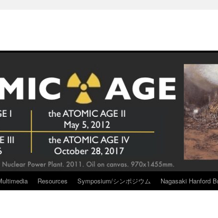
Multimedia
Resources
Symposium/シンポジウム
Nagasaki Hanford Br