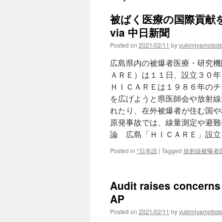
被ばく医療の国際貢献
via 中日新聞
Posted on
2021/02/11
by
yukimiyamotod
広島県内の被爆者医療・研究機
ＡＲＥ）は１１日、設立３０年
ＨＩＣＡＲＥは１９８６年のチ
を広げようと県医師会や放射線
れたり、在外被爆者が住む国や
原発事故では、線量測定や避難
論 広島「ＨＩＣＡＲＥ」設立
Posted in
*日本語
|
Tagged
放射線被曝者
Audit raises concerns 
AP
Posted on
2021/02/11
by
yukimiyamotod