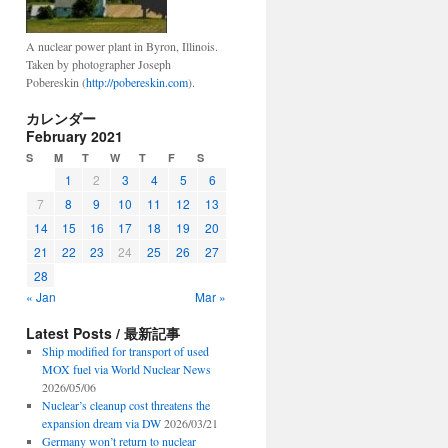
A nuclear power plant in Byron, Illinois.
Taken by photographer Joseph
Pobereskin (
http://pobereskin.com
).
カレンダー
February 2021
S
M
T
W
T
F
S
1
2
3
4
5
6
7
8
9
10
11
12
13
14
15
16
17
18
19
20
21
22
23
24
25
26
27
28
« Jan
Mar »
Latest Posts / 最新記事
Ship modified for transport of used
MOX fuel via World Nuclear News
2026/05/06
Nuclear’s cleanup cost threatens the
expansion dream via DW
2026/03/21
Germany won’t return to nuclear