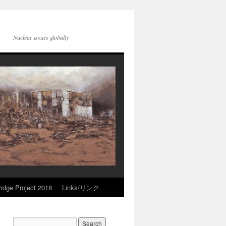
Nuclear issues globally
idge Project 2018
Links/リンク