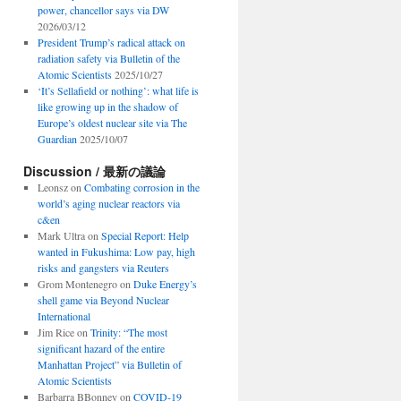
power, chancellor says via DW
2026/03/12
President Trump’s radical attack on
radiation safety via Bulletin of the
Atomic Scientists
2025/10/27
‘It’s Sellafield or nothing’: what life is
like growing up in the shadow of
Europe’s oldest nuclear site via The
Guardian
2025/10/07
Discussion / 最新の議論
Leonsz
on
Combating corrosion in the
world’s aging nuclear reactors via
c&en
Mark Ultra
on
Special Report: Help
wanted in Fukushima: Low pay, high
risks and gangsters via Reuters
Grom Montenegro
on
Duke Energy’s
shell game via Beyond Nuclear
International
Jim Rice
on
Trinity: “The most
significant hazard of the entire
Manhattan Project” via Bulletin of
Atomic Scientists
Barbarra BBonney
on
COVID-19