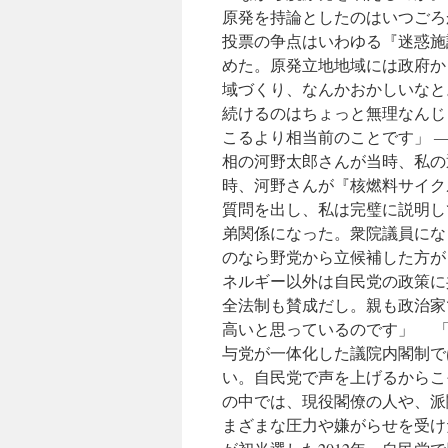
原発を持論としたのはいつごろ
投票の争点はいわゆる『迷惑施
めた。原発立地地域には政府か
域づくり、なんかおかしいなと
続けるのはちょっと無理なんじゃ
こるより相当前のことです」 
相の河野太郎さんが当時、私の
時、河野さんが『核燃料サイク
質問を出し、私は完璧に説明し
弟関係になった。衆院議員にな
のなら野党から立候補した方が
ネルギー以外は自民党の政策に
全法制も賛成だし。親も政治家
高いと思っているのです」 「
与党が一体化した議院内閣制で
い。自民党で声を上げるからこ
の中では、現役閣僚の人や、派
まざまな圧力や嫌がらせを受け