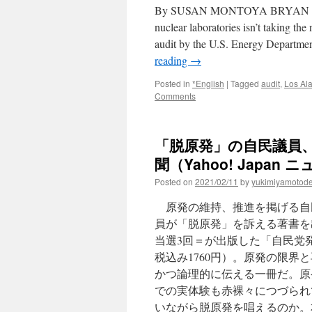
By SUSAN MONTOYA BRYAN ALBU
nuclear laboratories isn’t taking the
audit by the U.S. Energy Departmen
reading
→
Posted in
*English
|
Tagged
audit
,
Los Al
Comments
「脱原発」の自民議員、さ
聞（Yahoo! Japan ニ
Posted on
2021/02/11
by
yukimiyamotod
原発の維持、推進を掲げる自
員が「脱原発」を訴える著書を
当選3回＝が出版した「自民党
税込み1760円）。原発の限
かつ論理的に伝える一冊だ。原
での実体験も赤裸々につづられ
いながら脱原発を唱えるのか。