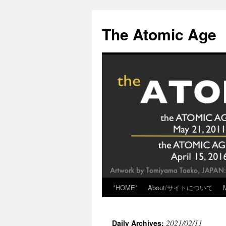
Skip
to
The Atomic Age
content
*HOME*
About/サイトについて
2021/02/11
Daily Archives: