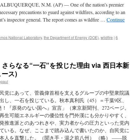
QUERQUE, N.M. (AP) — One of the nation’s premier
 necessary precautions to guard against wildfires, according to an
t’s inspector general. The report comes as wildfire …
Continue
amos National Laboratory
,
the Department of Energy (DOE)
,
wildfire
|
6
らなる“一石”を投じた理由 via 西日本新
ュース)
epaul
民党にあって、菅義偉首相を支えるグループの中堅衆院議
出し、一石を投じている。秋本真利氏（45）＝千葉9区、
発！『原発のない国へ』宣言」（東京新聞刊、272ページ。
界と再生可能エネルギーの優位性を門外漢にも分かりやすく、
発推進派とのあつれきや、実力者からの圧力といった党内
ている。なぜ、ここまで踏み込んで書いたのか、自民党に
本人を直撃した。（聞き手・湯之前八州） （略） ――脱