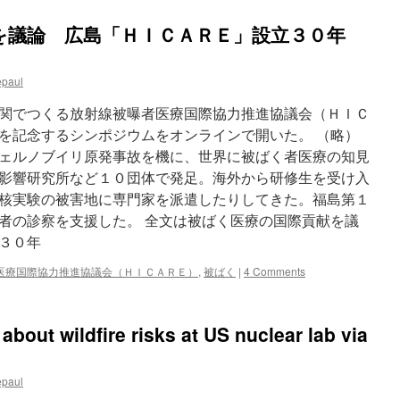
を議論 広島「ＨＩＣＡＲＥ」設立３０年
epaul
関でつくる放射線被曝者医療国際協力推進協議会（ＨＩＣ
を記念するシンポジウムをオンラインで開いた。 （略）
ェルノブイリ原発事故を機に、世界に被ばく者医療の知見
影響研究所など１０団体で発足。海外から研修生を受け入
核実験の被害地に専門家を派遣したりしてきた。福島第１
者の診察を支援した。 全文は被ばく医療の国際貢献を議
３０年
医療国際協力推進協議会（ＨＩＣＡＲＥ）
,
被ばく
|
4 Comments
about wildfire risks at US nuclear lab via
epaul