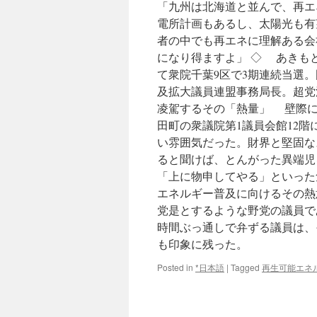
「九州は北海道と並んで、再エ
電所計画もあるし、太陽光も有
者の中でも再エネに理解ある会
になり得ますよ」 ◇ あきもと
て衆院千葉9区で3期連続当選
及拡大議員連盟事務局長。超党
凌駕するその「熱量」 壁際に
田町の衆議院第1議員会館12
い雰囲気だった。財界と堅固な
ると聞けば、とんがった異端児
「上に物申してやる」といった
エネルギー普及に向けるその熱
党是とするような野党の議員で
時間ぶっ通しで弁ずる議員は、
も印象に残った。
Posted in
*日本語
|
Tagged
再生可能エネ