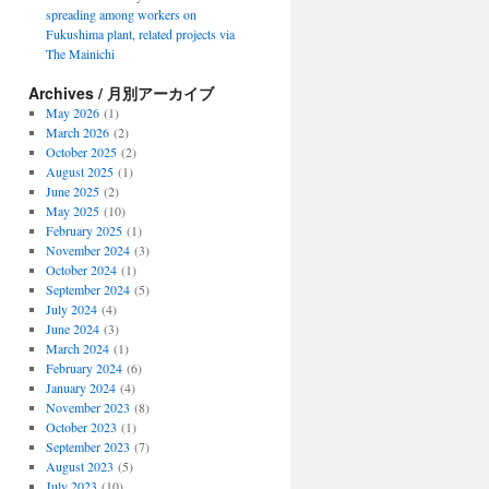
spreading among workers on
Fukushima plant, related projects via
The Mainichi
Archives / 月別アーカイブ
May 2026
(1)
March 2026
(2)
October 2025
(2)
August 2025
(1)
June 2025
(2)
May 2025
(10)
February 2025
(1)
November 2024
(3)
October 2024
(1)
September 2024
(5)
July 2024
(4)
June 2024
(3)
March 2024
(1)
February 2024
(6)
January 2024
(4)
November 2023
(8)
October 2023
(1)
September 2023
(7)
August 2023
(5)
July 2023
(10)