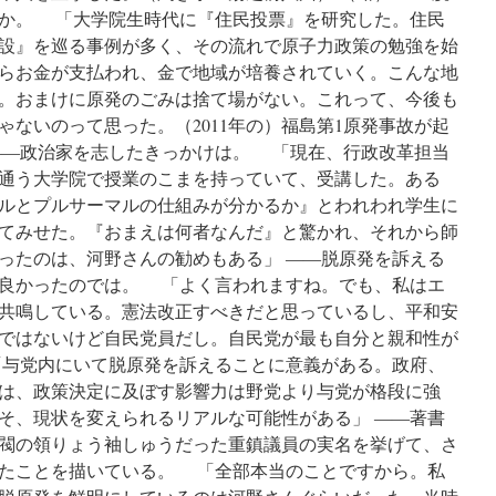
か。 「大学院生時代に『住民投票』を研究した。住民
設』を巡る事例が多く、その流れで原子力政策の勉強を始
らお金が支払われ、金で地域が培養されていく。こんな地
。おまけに原発のごみは捨て場がない。これって、今後も
ないのって思った。（2011年の）福島第1原発事故が起
――政治家を志したきっかけは。 「現在、行政改革担当
通う大学院で授業のこまを持っていて、受講した。ある
ルとプルサーマルの仕組みが分かるか』とわれわれ学生に
てみせた。『おまえは何者なんだ』と驚かれ、それから師
ったのは、河野さんの勧めもある」 ――脱原発を訴える
良かったのでは。 「よく言われますね。でも、私はエ
共鳴している。憲法改正すべきだと思っているし、平和安
ではないけど自民党員だし。自民党が最も自分と親和性が
与党内にいて脱原発を訴えることに意義がある。政府、
は、政策決定に及ぼす影響力は野党より与党が格段に強
そ、現状を変えられるリアルな可能性がある」 ――著書
閥の領りょう袖しゅうだった重鎮議員の実名を挙げて、さ
たことを描いている。 「全部本当のことですから。私