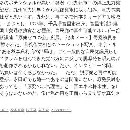
ネのポテンシャルが高い。響灘（北九州市）の洋上風力発
望だ。九州電力は早くから地熱発電に取り組み、電力事業
社だと思います。九州は、再エネで日本をリードする地域
・まさとし 1975年、千葉県富里市出身。富里市議を経
。国土交通政務官など歴任。自民党の再生可能エネルギー普
派議連「原発ゼロの会」所属。 記者ノート】野党議員を
飾られた、菅義偉首相とのツーショット写真。東京・永
階にある秋本真利氏の部屋は、ごく一般的な自民党議員らし
スクラムを組んできた党の方針に反して脱原発を唱え続け
を想像されるかもしれない。だが、インタビューの間、
気負いは全く感じなかった。 ただ、脱原発と再生可能
意が、永田町でも随一であるのは間違いない。原発反対を
あっても、「原発の非合理性」と「再エネの将来性」を1
そうはいないのだ。常に私の目を正面から見て話す真剣さ
ルギー
,
秋本真利
,
脱原発
,
自民党
|
5 Comments