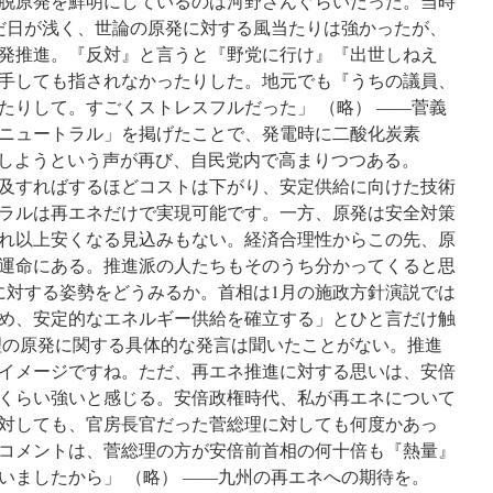
党で脱原発を鮮明にしているのは河野さんぐらいだった。当時
だ日が浅く、世論の原発に対する風当たりは強かったが、
発推進。『反対』と言うと『野党に行け』『出世しねえ
手しても指されなかったりした。地元でも『うちの議員、
たりして。すごくストレスフルだった」 （略） ――菅義
ンニュートラル」を掲げたことで、発電時に二酸化炭素
進しようという声が再び、自民党内で高まりつつある。
及すればするほどコストは下がり、安定供給に向けた技術
ラルは再エネだけで実現可能です。一方、原発は安全対策
れ以上安くなる見込みもない。経済合理性からこの先、原
運命にある。推進派の人たちもそのうち分かってくると思
発に対する姿勢をどうみるか。首相は1月の施政方針演説では
め、安定的なエネルギー供給を確立する」とひと言だけ触
の原発に関する具体的な発言は聞いたことがない。推進
イメージですね。ただ、再エネ推進に対する思いは、安倍
くらい強いと感じる。安倍政権時代、私が再エネについて
対しても、官房長官だった菅総理に対しても何度かあっ
コメントは、菅総理の方が安倍前首相の何十倍も『熱量』
いましたから」 （略） ――九州の再エネへの期待を。