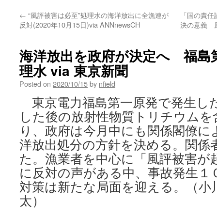
←
“風評被害は必至”処理水の海洋放出に全漁連が
「国の責任
反対(2020年10月15日)via ANNnewsCH
決の意義 
海洋放出を政府が決定へ 福島
理水 via 東京新聞
Posted on
2020/10/15
by
nfield
東京電力福島第一原発で発生し
した後の放射性物質トリチウムを
り、政府は今月中にも関係閣僚に
洋放出処分の方針を決める。関係
た。漁業者を中心に「風評被害が
に反対の声がある中、事故発生１
対策は新たな局面を迎える。（小
太）