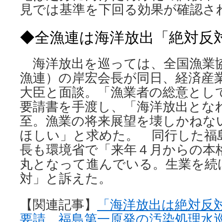
見では基準を下回る効果が確認さ
◆全漁連は海洋放出「絶対反
海洋放出を巡っては、全国漁業
漁連）の岸宏会長が同日、経済産
大臣と面談。「漁業者の総意とし
要請書を手渡し、「海洋放出とな
至。漁業の将来展望を壊しかねな
ほしい」と求めた。 同行した福
長も環境省で「来年４月からの本
丸となって進んでいる。生業を続
対」と訴えた。
【関連記事】
「海洋放出は絶対反
要請 福島第一原発の汚染処理水