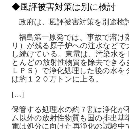
◆風評被害対策は別に検討
政府は、風評被害対策を別途検
福島第一原発では、事故で溶け
リ）が残る原子炉への注水などで
し続けている。東電は、汚染水を
とんどの放射性物質を除去できる
ＬＰＳ）で浄化処理した後の水を
は約１２０万トンに上る。
[…]
保管する処理水の約７割は浄化が
ム以外の放射性物質も国の排出基
電は処分に向けた再浄化の試験中