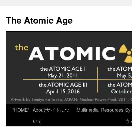
Skip
to
The Atomic Age
content
*HOME*
About/サイトにつ
Multimedia
Resources
Sy
いて
ウ