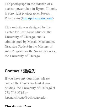
The photograph in the sidebar, of a
nuclear power plant in Byron, Illinois,
is copyright photographer Joseph
Pobereskin (
http://pobereskin.com/
)
This website was designed by the
Center for East Asian Studies, the
University of Chicago, and is
administered by Masaki Matsumoto,
Graduate Student in the Masters of
Arts Program for the Social Sciences,
the University of Chicago.
Contact / 連絡先
If you have any questions, please
contact the Center for East Asian
Studies, the University of Chicago at
773-702-2715 or
japanatchicago@uchicago.edu.
The Atomic Age