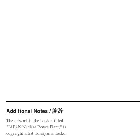
Additional Notes / 謝辞
The artwork in the header, titled
"JAPAN:Nuclear Power Plant," is
copyright artist Tomiyama Taeko.