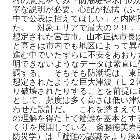
村の意見をくみ「防潮堤や水門の
寧な説明が必要。心配が払拭（ふ
中で公表は控えてほしい」と内閣
た。 対象エリアで最大の２９．
想定された宮古市。山本正徳市長
と高さは市内でも地区によって異
進む中でいたずらに不安をあおり
明できないようなデータは素直に
調する。 そもそも防潮堤は、東
想定されたような巨大津波（Ｌ２
り破壊されたりすることを前提に
として、頻度は多く高さは低い津
わせた設計だ。 これを踏まえて
の理解を得た上で避難を基本とす
くりを展開している。斎藤徳美岩
防災学）は「避難の認識をより深