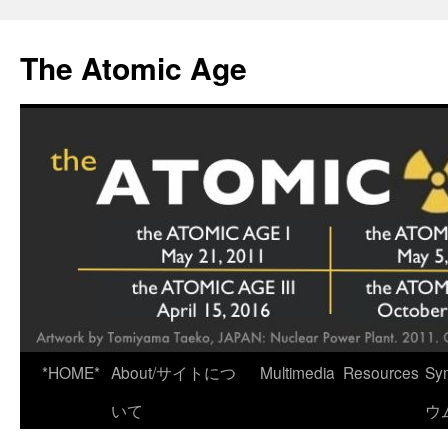
Skip
to
The Atomic Age
content
*HOME*
About/サイトにつ
Multimedia
Resources
Sy
いて
ウ