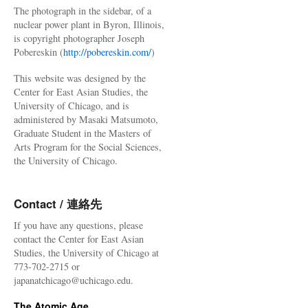
The photograph in the sidebar, of a
nuclear power plant in Byron, Illinois,
is copyright photographer Joseph
Pobereskin (
http://pobereskin.com/
)
This website was designed by the
Center for East Asian Studies, the
University of Chicago, and is
administered by Masaki Matsumoto,
Graduate Student in the Masters of
Arts Program for the Social Sciences,
the University of Chicago.
Contact / 連絡先
If you have any questions, please
contact the Center for East Asian
Studies, the University of Chicago at
773-702-2715 or
japanatchicago@uchicago.edu.
The Atomic Age