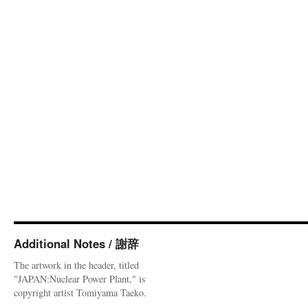
Additional Notes / 謝辞
The artwork in the header, titled
"JAPAN:Nuclear Power Plant," is
copyright artist Tomiyama Taeko.