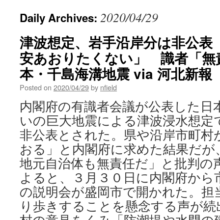
2020/04/29
Daily Archives:
津波想定、岩手沿岸分は非公表
安あおりたくない」 識者「無
本・千島海溝地震 via 河北新報
Posted on
2020/04/29
by
nfield
内閣府の有識者会議が公表した日
いの巨大地震による津波浸水想定
非公表とされた。県や沿岸市町村
おる」と内閣府に求めた結果だが
地元自治体も無責任だ」と批判の
よると、３月３０日に内閣府から
の説明会が盛岡市で開かれた。担
り歩きすることを懸念する声が続