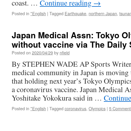
coast. …
Continue reading
→
Posted in
*English
|
Tagged
Earthquake
,
northern Japan
,
tsuna
Japan Medical Assn: Tokyo Oly
without vaccine via The Daily
Posted on
2020/04/29
by
nfield
By STEPHEN WADE AP Sports Writer
medical community in Japan is moving 
that holding next year’s Tokyo Olympic
a coronavirus vaccine. Japan Medical As
Yoshitake Yokokura said in …
Continue
Posted in
*English
|
Tagged
coronavirus
,
Olympics
|
5 Comment