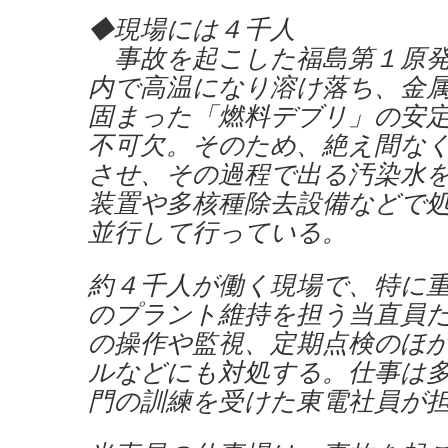
◆現場には４千人
事故を起こした福島第１原発
内で高温になり溶け落ち、金
固まった「燃料デブリ」の安
不可欠。そのため、絶え間な
させ、その過程で出る汚染水
装置や多核種除去設備などで
並行して行っている。
約４千人が働く現場で、特に
のプラント維持を担う当直員
の操作や監視、定期点検のほ
ルなどにも対処する。仕事は
門の訓練を受けた東電社員が