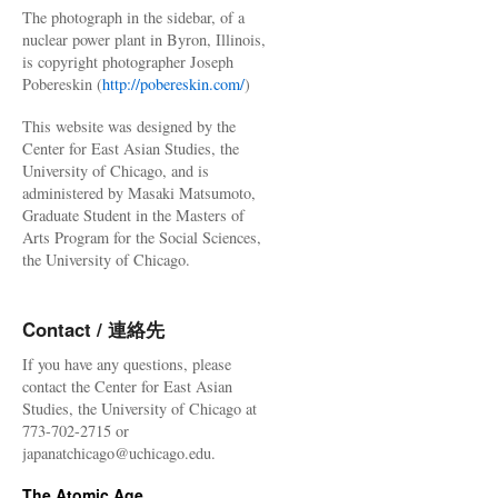
The photograph in the sidebar, of a
nuclear power plant in Byron, Illinois,
is copyright photographer Joseph
Pobereskin (
http://pobereskin.com/
)
This website was designed by the
Center for East Asian Studies, the
University of Chicago, and is
administered by Masaki Matsumoto,
Graduate Student in the Masters of
Arts Program for the Social Sciences,
the University of Chicago.
Contact / 連絡先
If you have any questions, please
contact the Center for East Asian
Studies, the University of Chicago at
773-702-2715 or
japanatchicago@uchicago.edu.
The Atomic Age