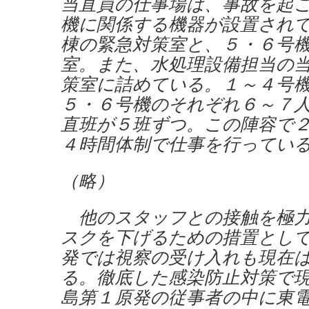
当直員の仕事場は、事故を起
機に関係する機器が設置され
棟の緊急対策室と、５・６号
室。また、水処理設備担当の
策室に詰めている。１～４号
５・６号機のそれぞれ６～７
直班が５班ずつ。この陣容で
４時間体制で仕事を行ってい
（略）
他のスタッフとの接触を極力
スクを下げるための措置とし
発では視察の受け入れも現在
る。徹底した感染防止対策で
島第１原発の従事者の中に東