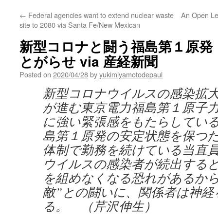
←
Federal agencies want to extend nuclear waste
An Open Lett
site to 2080 via Santa Fe/New Mexican
新型コロナと闘う福島第１原発
とがらせ via 産経新聞
Posted on
2020/04/28
by
yukimiyamotodepaul
新型コロナウイルスの感染拡
が進む東京電力福島第１原子
に強い緊張感をもたらしてい
島第１原発の安定状態を保つ
体制で勤務を続けている当直
ウイルスの感染者が続出する
を組めなくなる恐れがあるから
敵”との闘いに、関係者は神経
る。 （芹沢伸生）