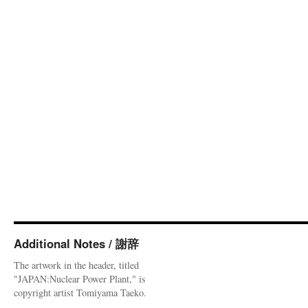
Additional Notes / 謝辞
The artwork in the header, titled
"JAPAN:Nuclear Power Plant," is
copyright artist Tomiyama Taeko.