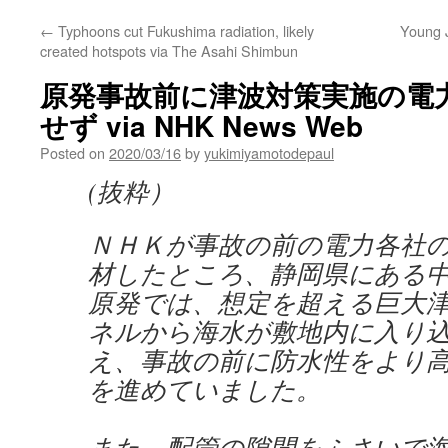
←
Typhoons cut Fukushima radiation, likely
Young J
created hotspots via The Asahi Shimbun
原発事故前に津波対策実施の電
せず via NHK News Web
Posted on
2020/03/16
by
yukimiyamotodepaul
(抜粋）
ＮＨＫが事故の前の電力各社
材したところ、静岡県にある
原発では、想定を超える巨大
ネルから海水が敷地内に入り
え、事故の前に防水性をより
を進めていました。
また、配管の隙間をふさいで