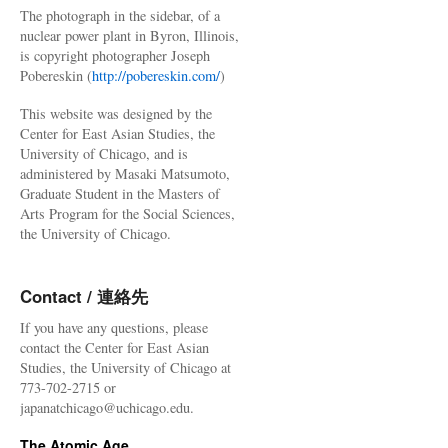
The photograph in the sidebar, of a
nuclear power plant in Byron, Illinois,
is copyright photographer Joseph
Pobereskin (
http://pobereskin.com/
)
This website was designed by the
Center for East Asian Studies, the
University of Chicago, and is
administered by Masaki Matsumoto,
Graduate Student in the Masters of
Arts Program for the Social Sciences,
the University of Chicago.
Contact / 連絡先
If you have any questions, please
contact the Center for East Asian
Studies, the University of Chicago at
773-702-2715 or
japanatchicago@uchicago.edu.
The Atomic Age