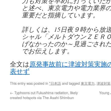
力も対策を早めに打っていた
と述べ、東京電力や電力業界
重要だと指摘しています。
詳しくは、15日夜９時から放
シャル「メルトダウンＺＥＲ
げなかったのか～見過ごされた
でお伝えします。
全文は
原発事故前に津波対策実施の
表せず
This entry was posted in
*日本語
and tagged
東京電力
,
津波対策
←
Typhoons cut Fukushima radiation, likely
Young J
created hotspots via The Asahi Shimbun