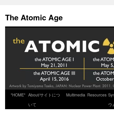
Skip
to
The Atomic Age
content
*HOME*
About/サイトにつ
Multimedia
Resources
Sy
いて
ウ