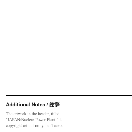
Additional Notes / 謝辞
The artwork in the header, titled
"JAPAN:Nuclear Power Plant," is
copyright artist Tomiyama Taeko.