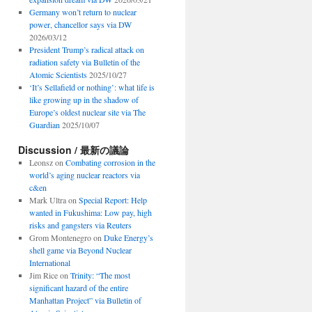
Germany won’t return to nuclear
power, chancellor says via DW
2026/03/12
President Trump’s radical attack on
radiation safety via Bulletin of the
Atomic Scientists
2025/10/27
‘It’s Sellafield or nothing’: what life is
like growing up in the shadow of
Europe’s oldest nuclear site via The
Guardian
2025/10/07
Discussion / 最新の議論
Leonsz
on
Combating corrosion in the
world’s aging nuclear reactors via
c&en
Mark Ultra
on
Special Report: Help
wanted in Fukushima: Low pay, high
risks and gangsters via Reuters
Grom Montenegro
on
Duke Energy’s
shell game via Beyond Nuclear
International
Jim Rice
on
Trinity: “The most
significant hazard of the entire
Manhattan Project” via Bulletin of