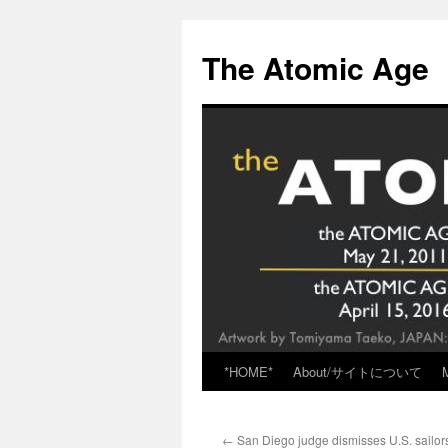
Skip
to
The Atomic Age
content
*HOME*
About/サイトについて
←
San Diego judge dismisses U.S. sailor