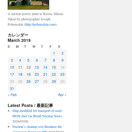
A nuclear power plant in Byron, Illinois.
Taken by photographer Joseph
Pobereskin (
http://pobereskin.com
).
カレンダー
March 2019
S
M
T
W
T
F
S
1
2
3
4
5
6
7
8
9
10
11
12
13
14
15
16
17
18
19
20
21
22
23
24
25
26
27
28
29
30
31
« Feb
Apr »
Latest Posts / 最新記事
Ship modified for transport of used
MOX fuel via World Nuclear News
2026/05/06
Nuclear’s cleanup cost threatens the
expansion dream via DW
2026/03/21