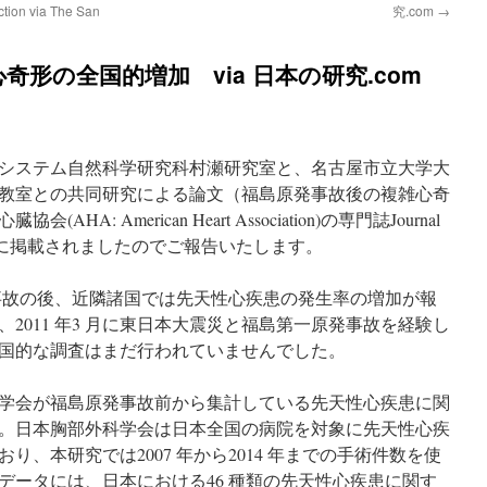
iction via The San
究.com
→
形の全国的増加 via 日本の研究.com
システム自然科学研究科村瀬研究室と、名古屋市立大学大
教室との共同研究による論文（福島原発事故後の複雑心奇
: American Heart Association)の専門誌Journal
ssociation に掲載されましたのでご報告いたします。
発事故の後、近隣諸国では先天性心疾患の発生率の増加が報
2011 年3 月に東日本大震災と福島第一原発事故を経験し
国的な調査はまだ行われていませんでした。
学会が福島原発事故前から集計している先天性心疾患に関
。日本胸部外科学会は日本全国の病院を対象に先天性心疾
、本研究では2007 年から2014 年までの手術件数を使
データには、日本における46 種類の先天性心疾患に関す