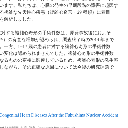
います。私たちは、心臓の発生の早期段階の障害に起因す
る複雑な先天性心疾患（複雑心奇形・29 種類）に着目
を解析しました。
)に対する複雑心奇形の手術件数は、原発事故後におよそ
-19.4%）の有意な増加が認められ、調査終了時の2014 年まで
一方、1−17 歳の患者に対する複雑心奇形の手術件数
い変化は認められませんでした。複雑心奇形の手術件数
なるものの密接に関連しているため、複雑心奇形の発生率
しながら、その正確な原因については今後の研究課題で
Congenital Heart Diseases After the Fukushima Nuclear Accident
ged
健康影響
,
心臓
,
福島
. Bookmark the
permalink
.