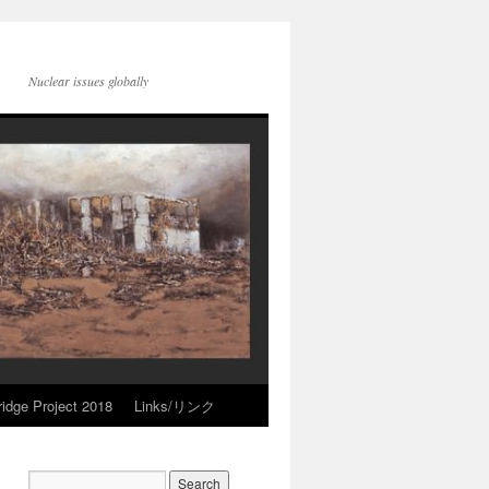
Nuclear issues globally
idge Project 2018
Links/リンク