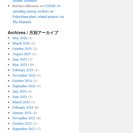
Atomic Scientists
Barbarra BBonney
on
COVID-19
spreading among workers on
Fukushima plant, related projects via
The Mainichi
Archives / 月別アーカイブ
May 2026
(1)
March 2026
(2)
October 2025
(2)
August 2025
(1)
June 2025
(2)
May 2025
(10)
February 2025
(1)
November 2024
(3)
October 2024
(1)
September 2024
(5)
July 2024
(4)
June 2024
(3)
March 2024
(1)
February 2024
(6)
January 2024
(4)
November 2023
(8)
October 2023
(1)
September 2023
(7)