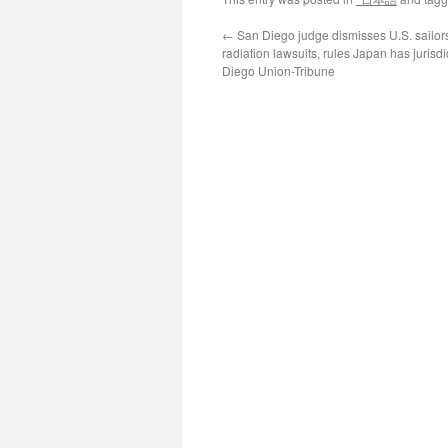
←
San Diego judge dismisses U.S. sailor
radiation lawsuits, rules Japan has jurisd
Diego Union-Tribune