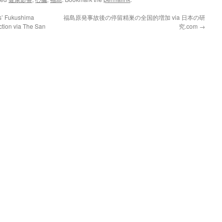
s’ Fukushima
福島原発事故後の停留精巣の全国的増加 via 日本の研
iction via The San
究.com
→