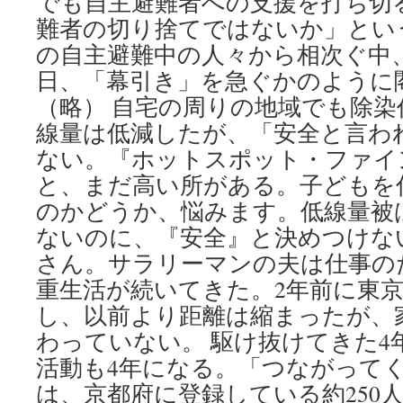
でも自主避難者への支援を打ち切
難者の切り捨てではないか」とい
の自主避難中の人々から相次ぐ中、
日、「幕引き」を急ぐかのように
（略） 自宅の周りの地域でも除
線量は低減したが、「安全と言わ
ない。『ホットスポット・ファイ
と、まだ高い所がある。子どもを
のかどうか、悩みます。低線量被
ないのに、『安全』と決めつけな
さん。サラリーマンの夫は仕事の
重生活が続いてきた。2年前に東
し、以前より距離は縮まったが、
わっていない。 駆け抜けてきた4
活動も4年になる。「つながって
は、京都府に登録している約250人