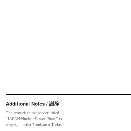
Additional Notes / 謝辞
The artwork in the header, titled
"JAPAN:Nuclear Power Plant," is
copyright artist Tomiyama Taeko.