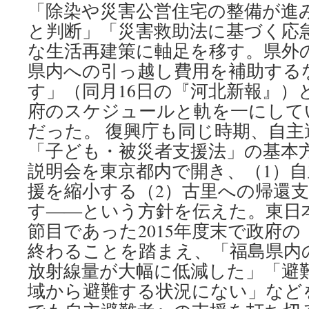
「除染や災害公営住宅の整備が進
と判断」「災害救助法に基づく応
な生活再建策に軸足を移す。県外
県内への引っ越し費用を補助する
す」（同月16日の『河北新報』）
府のスケジュールと軌を一にして
だった。 復興庁も同じ時期、自主
「子ども・被災者支援法」の基本
説明会を東京都内で開き、（1）
援を縮小する（2）古里への帰還
す――という方針を伝えた。東日
節目であった2015年度末で政府
終わることを踏まえ、「福島県内
放射線量が大幅に低減した」「避
域から避難する状況にない」など