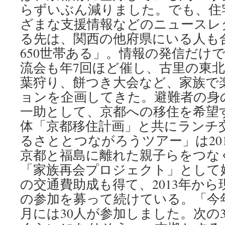
らずいぶん減りました。でも、住
ざまな支援情報などのニュースレ
る先は、関西の他府県にいる人も
650世帯ある」。情報の発信だけ
流会も年7回ほど催し、古里の東
葉狩り、餅つき大会など、家族で
ョンを企画してきた。避難者の身
一助として、京都への移住を希望
体「京都移住計画」と共にランチ
るさととつながろうツアー」は201
京都と福島に離れた親子らをつな
「家族再会プロジェクト」として
の交通費助成も得て、2013年か
の参加を募って続けている。「今年
月には30人が参加しました。次の3