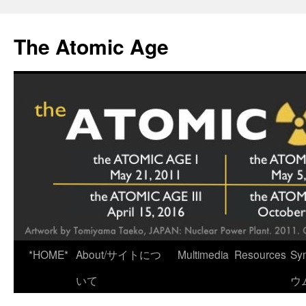
Skip
to
The Atomic Age
content
*HOME*
About/サイトにつ
Multimedia
Resources
Sy
いて
ウ