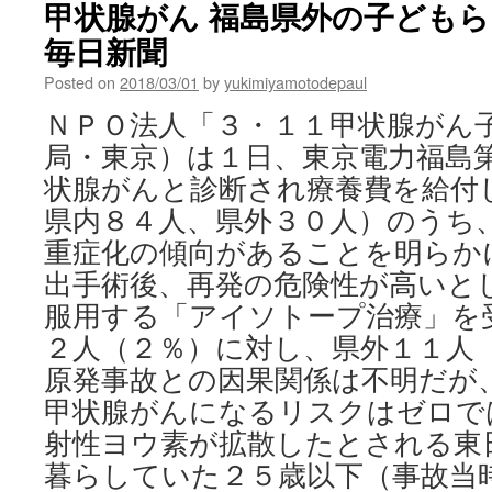
甲状腺がん 福島県外の子どもらに
The
毎日新聞
Fukus
Daiichi
Posted on
2018/03/01
by
yukimiyamotodepaul
Accide
Seven
ＮＰＯ法人「３・１１甲状腺がん
Years
局・東京）は１日、東京電力福島
On
via
状腺がんと診断され療養費を給付
Green
県内８４人、県外３０人）のうち
重症化の傾向があることを明らか
出手術後、再発の危険性が高いと
服用する「アイソトープ治療」を
２人（２％）に対し、県外１１人
原発事故との因果関係は不明だが
甲状腺がんになるリスクはゼロで
射性ヨウ素が拡散したとされる東
暮らしていた２５歳以下（事故当