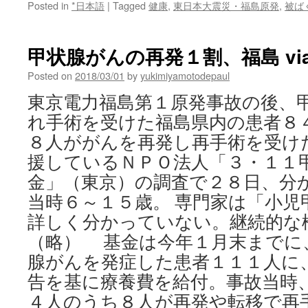
Posted in
*日本語
|
Tagged
健康
,
東日本大震災・福島原発
,
被ば
甲状腺がんの再発１割、福島 via R
Posted on
2018/03/01
by
yukimiyamotodepaul
東京電力福島第１原発事故の後、
れ手術を受けた福島県内の患者８
８人ががんを再発し再手術を受け
援しているＮＰＯ法人「３・１１
金」（東京）の調査で２８日、分
当時６～１５歳。 専門家は「小児
詳しく分かっていない。継続的な
（略） 基金は今年１月末までに
腺がんを発症した患者１１１人に
告を基に療養費を給付。事故当時
４人のうち８人が再発や転移で再