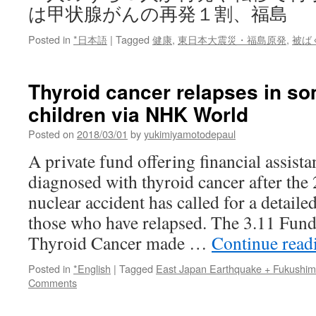
は甲状腺がんの再発１割、福島
Posted in
*日本語
|
Tagged
健康
,
東日本大震災・福島原発
,
被ば
Thyroid cancer relapses in s
children via NHK World
Posted on
2018/03/01
by
yukimiyamotodepaul
A private fund offering financial assist
diagnosed with thyroid cancer after th
nuclear accident has called for a detail
those who have relapsed. The 3.11 Fund
Thyroid Cancer made …
Continue rea
Posted in
*English
|
Tagged
East Japan Earthquake + Fukushi
Comments