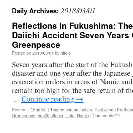
2018/03/01
Daily Archives:
Reflections in Fukushima: Th
Daiichi Accident Seven Years 
Greenpeace
Posted on
2018/03/01
by
nfield
Seven years after the start of the Fukus
disaster and one year after the Japanese
evacuation orders in areas of Namie and I
remain too high for the safe return of t
…
Continue reading
→
Posted in
*English
|
Tagged
contamination
,
East Japan Earthqu
on
Greenpeace
,
health effects
,
Iitate
,
Namie
|
Comments Off
Reflect
in
Fukush