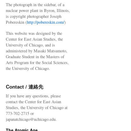
The photograph in the sidebar, of a
nuclear power plant in Byron, Illinois,
is copyright photographer Joseph
Pobereskin (
http://pobereskin.com/
)
This website was designed by the
Center for East Asian Studies, the
University of Chicago, and is
administered by Masaki Matsumoto,
Graduate Student in the Masters of
Arts Program for the Social Sciences,
the University of Chicago.
Contact / 連絡先
If you have any questions, please
contact the Center for East Asian
Studies, the University of Chicago at
773-702-2715 or
japanatchicago@uchicago.edu.
The Atomic Age