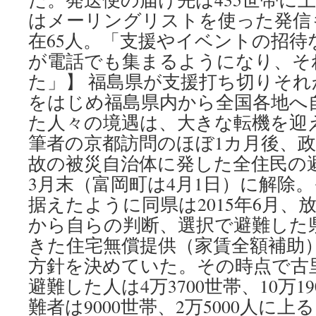
はメーリングリストを使った発信
在65人。「支援やイベントの招待
が電話でも集まるようになり、そ
た」】 福島県が支援打ち切りそれ
をはじめ福島県内から全国各地へ
た人々の境遇は、大きな転機を迎
筆者の京都訪問のほぼ1カ月後、政
故の被災自治体に発した全住民の避
3月末（富岡町は4月1日）に解除
据えたように同県は2015年6月、
から自らの判断、選択で避難した
きた住宅無償提供（家賃全額補助
方針を決めていた。その時点で古
避難した人は4万3700世帯、10万1
難者は9000世帯、2万5000人に