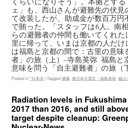
くらいになりそう」。本拠とする
ェ」も、西山さんが避難先の伏見
て改装したが、助成金が数百万円
で賄った。「スタッフは6人。南
らの避難者の仲間も働いてくれた
里に帰って、いまは京都の人だけ
は福島と京都の間で：古里の意味
者」の旅（上）–寺島英弥 福島と
意味を問う「自主避難者」の旅（
Posted in
*日本語
|
Tagged
健康
,
東日本大震災・福島原発
,
被ば
Radiation levels in Fukushima
2017 than 2016, and still abo
target despite cleanup: Green
Nuclear-News