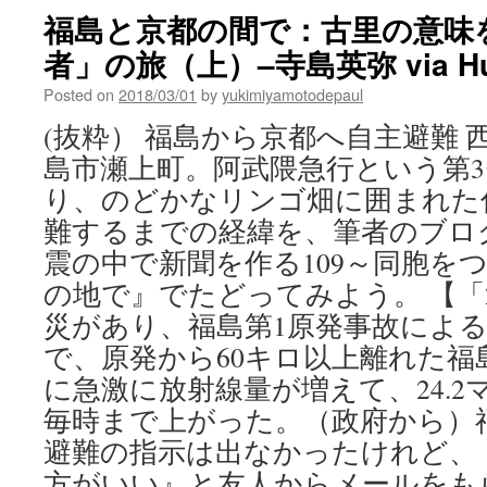
福島と京都の間で：古里の意味
者」の旅（上）–寺島英弥 via Huf
Posted on
2018/03/01
by
yukimiyamotodepaul
(抜粋） 福島から京都へ自主避難
島市瀬上町。阿武隈急行という第
り、のどかなリンゴ畑に囲まれた
難するまでの経緯を、筆者のブロ
震の中で新聞を作る109～同胞を
の地で』でたどってみよう。 【「20
災があり、福島第1原発事故によ
で、原発から60キロ以上離れた福島
に急激に放射線量が増えて、24.
毎時まで上がった。（政府から）
避難の指示は出なかったけれど、
方がいい』と友人からメールをも