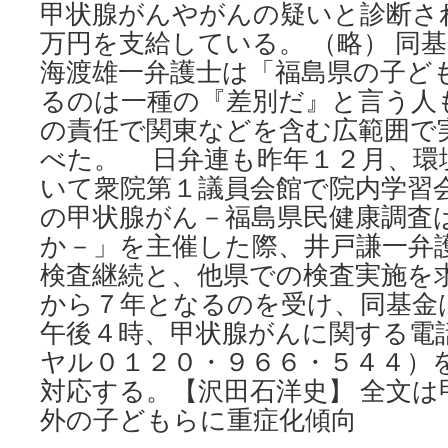
甲状腺がんやがんの疑いと診断さ
万円を支給している。 （略） 同
海渡雄一弁護士は「福島県の子ど
るのは一種の『差別だ』と言う人
の責任で関東などを含む広範囲で
べた。 日弁連も昨年１２月、環
いて衆院第１議員会館で院内学習
の甲状腺がん－福島県民健康調査
か－」を主催した際、井戸謙一弁
検査継続と、他県での検査実施を
から７年となるのを受け、同基金
午後４時、甲状腺がんに関する電
ヤル０１２０・９６６・５４４）
対応する。【沢田石洋史】 全文は
外の子どもらに重症化傾向