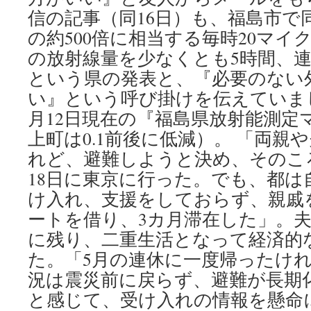
信の記事（同16日）も、福島市で
の約500倍に相当する毎時20マイ
の放射線量を少なくとも5時間、
という県の発表と、『必要のない
い』という呼び掛けを伝えていまし
月12日現在の『福島県放射能測定
上町は0.1前後に低減）。 「両親
れど、避難しようと決め、そのこ
18日に東京に行った。でも、都は
け入れ、支援をしておらず、親戚
ートを借り、3カ月滞在した」。
に残り、二重生活となって経済的
た。「5月の連休に一度帰ったけ
況は震災前に戻らず、避難が長期
と感じて、受け入れの情報を懸命