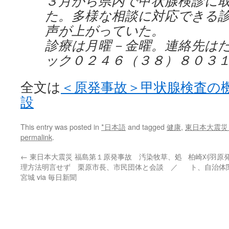
３月から県内で甲状腺検診に
た。多様な相談に対応できる
声が上がっていた。
診療は月曜－金曜。連絡先は
ック０２４６（３８）８０３
全文は
＜原発事故＞甲状腺検査の
設
This entry was posted in
*日本語
and tagged
健康
,
東日本大震災
permalink
.
←
東日本大震災 福島第１原発事故 汚染牧草、処
柏崎刈羽原
理方法明言せず 栗原市長、市民団体と会談 ／
ト、自治体
宮城 via 毎日新聞