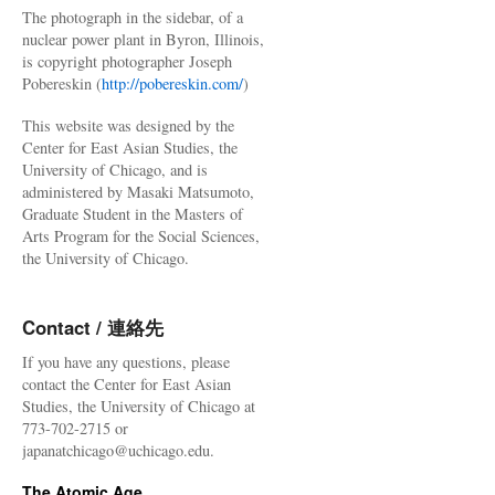
The photograph in the sidebar, of a
nuclear power plant in Byron, Illinois,
is copyright photographer Joseph
Pobereskin (
http://pobereskin.com/
)
This website was designed by the
Center for East Asian Studies, the
University of Chicago, and is
administered by Masaki Matsumoto,
Graduate Student in the Masters of
Arts Program for the Social Sciences,
the University of Chicago.
Contact / 連絡先
If you have any questions, please
contact the Center for East Asian
Studies, the University of Chicago at
773-702-2715 or
japanatchicago@uchicago.edu.
The Atomic Age