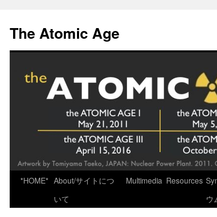
Skip
to
The Atomic Age
content
*HOME*
About/サイトにつ
Multimedia
Resources
Sy
いて
ウ