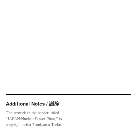
Additional Notes / 謝辞
The artwork in the header, titled
"JAPAN:Nuclear Power Plant," is
copyright artist Tomiyama Taeko.