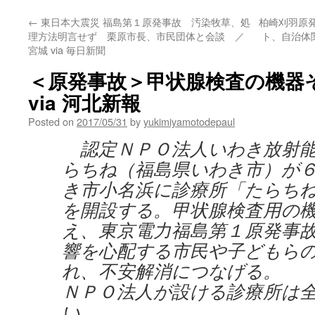
←
東日本大震災 福島第１原発事故 汚染牧草、処
柏崎刈羽原
理方法明言せず 栗原市長、市民団体と会談 ／
ト、自治体
宮城 via 毎日新聞
＜原発事故＞甲状腺検査の機器
via 河北新報
Posted on
2017/05/31
by
yukimiyamotodepaul
認定ＮＰＯ法人いわき放射能
らちね（福島県いわき市）が
き市小名浜に診療所「たらち
を開設する。甲状腺検査用の
え、東京電力福島第１原発事
響を心配する市民や子どもら
れ、不安解消につなげる。
ＮＰＯ法人が設ける診療所は
い。