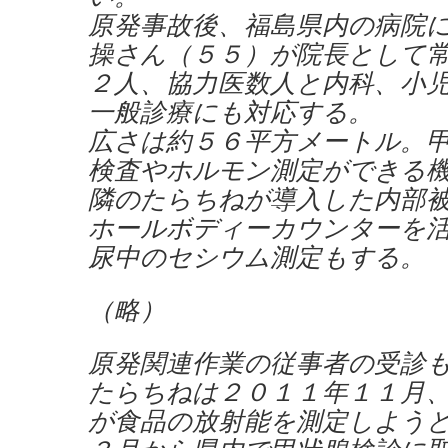
原発事故後、福島県内の病院
操さん（５５）が院長として
２人、協力医数人と内科、小
一般診療にも対応する。
広さは約５６平方メートル。
検査やホルモン測定ができる
隣のたらちねが導入した内部
ホールボディーカウンターを
尿中のセシウム測定もする。
（略）
原発関連作業の従事者の受診
たらちねは２０１１年１１月
が食品の放射能を測定しよう