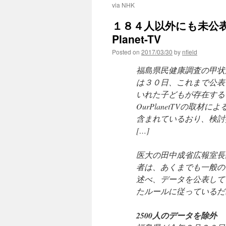
via NHK
１８４人以外にも未公表の
Planet-TV
Posted on
2017/03/30
by
nfield
福島県民健康調査の甲状
は３０日、これまで公表
いれた子どもが存在する
OurPlanetTVの
含まれているおり、検討
[…]
医大の田中成省広報室長
者は、あくまでも一般の
述べ、データを公表して
たルールに従っているだ
2500人のデータを除外