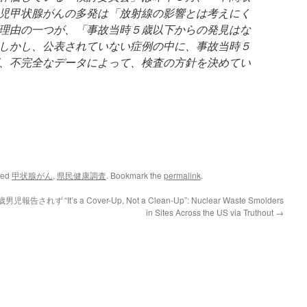
児甲状腺がんの多発は「放射線の影響とは考えにく
理由の一つが、「事故当時５歳以下からの発見はな
しかし、公表されていない症例の中に、事故当時５
、不完全なデータによって、検査の方針を決めてい
ged
甲状腺がん
,
県民健康調査
. Bookmark the
permalink
.
歳男児報告されず
“It’s a Cover-Up, Not a Clean-Up”: Nuclear Waste Smolders
in Sites Across the US via Truthout
→