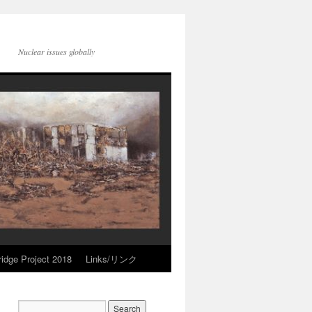
Nuclear issues globally
idge Project 2018
Links/リンク