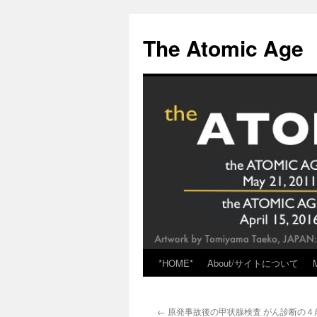
Skip
to
The Atomic Age
content
*HOME*
About/サイトについて
←
原発事故後の甲状腺検査 がん診断の４