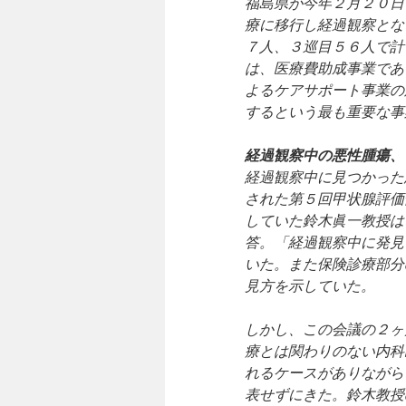
福島県が今年２月２０日
療に移行し経過観察とな
７人、３巡目５６人で計
は、医療費助成事業であ
よるケアサポート事業の
するという最も重要な事
経過観察中の悪性腫瘍、
経過観察中に見つかった
された第５回甲状腺評価
していた鈴木眞一教授は
答。「経過観察中に発見
いた。また保険診療部分
見方を示していた。
しかし、この会議の２ヶ
療とは関わりのない内科
れるケースがありながら
表せずにきた。鈴木教授