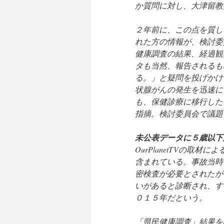
か質問に対し、大津留教
２年前に、この点を質し
れた方の情報が、検討委
健康調査の結果、経過観
タも当然、報告されるも
る。」と疑問を投げかけ
状腺がんの発生を迅速に
も、保健診療に移行した
指摘。検討委員会で議題
未公表データに５歳以下
OurPlanetTVの
含まれている。事故当時
密検査が必要とされたが
いがあると診断され、す
０１５年だという。
「県民健康調査」結果を