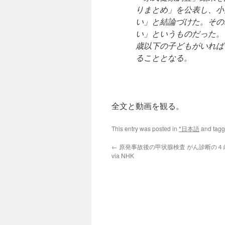
りまとめ」を公表し、小
い」と結論づけた。その
い」というものだった。
歳以下の子どもがいれば
ることとなる。
全文と動画を観る。
This entry was posted in
*日本語
and tag
←
原発事故後の甲状腺検査 がん診断の４
via NHK