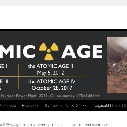
Multimedia
Resources
Symposium/シンポジウム
Nagasaki Hanford Br
歳男児報告されず
“It’s a Cover-Up, Not a Clean-Up”: Nuclear Waste Smolders