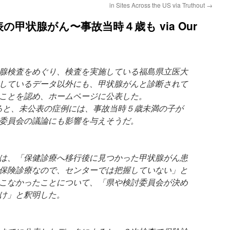
in Sites Across the US via Truthout
→
甲状腺がん〜事故当時４歳も via Our
腺検査をめぐり、検査を実施している福島県立医大
しているデータ以外にも、甲状腺がんと診断されて
ことを認め、ホームページに公表した。
取材によると、未公表の症例には、事故当時５歳未満の子が
委員会の議論にも影響を与えそうだ。
は、「保健診療へ移行後に見つかった甲状腺がん患
保険診療なので、センターでは把握していない」と
こなかったことについて、「県や検討委員会が決め
け」と釈明した。