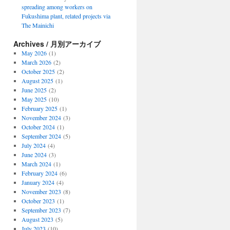
spreading among workers on
Fukushima plant, related projects via
The Mainichi
Archives / 月別アーカイブ
May 2026
(1)
March 2026
(2)
October 2025
(2)
August 2025
(1)
June 2025
(2)
May 2025
(10)
February 2025
(1)
November 2024
(3)
October 2024
(1)
September 2024
(5)
July 2024
(4)
June 2024
(3)
March 2024
(1)
February 2024
(6)
January 2024
(4)
November 2023
(8)
October 2023
(1)
September 2023
(7)
August 2023
(5)
July 2023
(10)