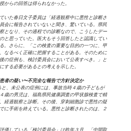
授からの回答は得られなかった。
ていた春日文子委員は「経過観察中に悪性と診断さ
員会に報告されていないと聞き、驚いている。県民
察となり、その過程での診断なので、こうしたデー
のと思っていた。医大もそう回答したと認識してい
る。さらに、「この検査の重要な目的の一つに、甲
、なるべく正確に把握することがある。そのために
後の症例も、検討委員会において公表すべき。」と
にする必要があるとの考えを示した。
患者の疑い〜不完全な報告で方針決定か
取材によると、未公表の症例には、事故当時４歳の子どもが
４歳の男児は、福島県民健康調査の甲状腺検査で精
、経過観察と診断。その後、穿刺細胞診で悪性の疑
でに手術を終えている。悪性と診断されたのは、２
評価している「検討委員会」は昨年３月、「中間取