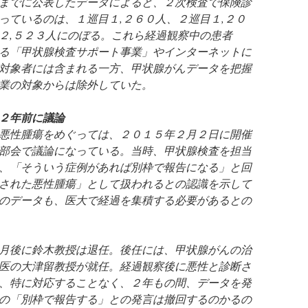
までに公表したデータによると、２次検査で保険診
っているのは、１巡目１,２６０人、２巡目１,２０
２,５２３人にのぼる。これら経過観察中の患者
る「甲状腺検査サポート事業」やインターネットに
対象者には含まれる一方、甲状腺がんデータを把握
業の対象からは除外していた。
２年前に議論
悪性腫瘍をめぐっては、２０１５年２月２日に開催
部会で議論になっている。当時、甲状腺検査を担当
、「そういう症例があれば別枠で報告になる」と回
された悪性腫瘍」として扱われるとの認識を示して
のデータも、医大で経過を集積する必要があるとの
月後に鈴木教授は退任。後任には、甲状腺がんの治
医の大津留教授が就任。経過観察後に悪性と診断さ
、特に対応することなく、２年もの間、データを発
の「別枠で報告する」との発言は撤回するのかるの