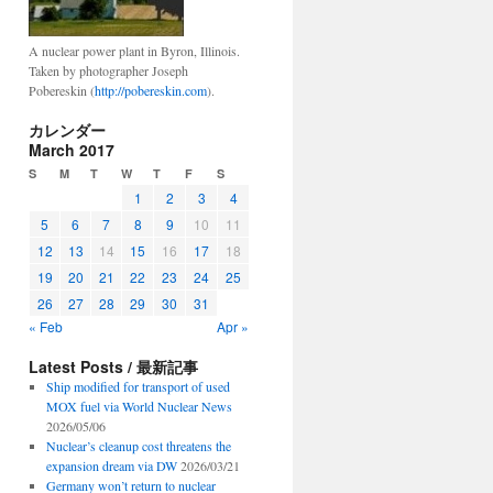
A nuclear power plant in Byron, Illinois.
Taken by photographer Joseph
Pobereskin (
http://pobereskin.com
).
カレンダー
March 2017
S
M
T
W
T
F
S
1
2
3
4
5
6
7
8
9
10
11
12
13
14
15
16
17
18
19
20
21
22
23
24
25
26
27
28
29
30
31
« Feb
Apr »
Latest Posts / 最新記事
Ship modified for transport of used
MOX fuel via World Nuclear News
2026/05/06
Nuclear’s cleanup cost threatens the
expansion dream via DW
2026/03/21
Germany won’t return to nuclear