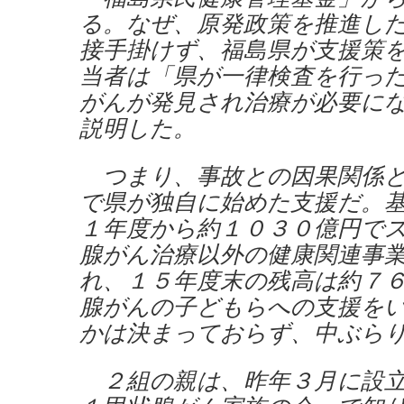
る。なぜ、原発政策を推進し
接手掛けず、福島県が支援策
当者は「県が一律検査を行っ
がんが発見され治療が必要に
説明した。
つまり、事故との因果関係と
で県が独自に始めた支援だ。
１年度から約１０３０億円で
腺がん治療以外の健康関連事
れ、１５年度末の残高は約７
腺がんの子どもらへの支援を
かは決まっておらず、中ぶら
２組の親は、昨年３月に設立