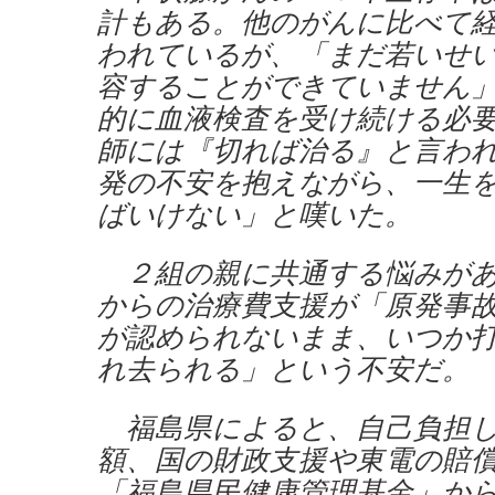
計もある。他のがんに比べて
われているが、「まだ若いせ
容することができていません
的に血液検査を受け続ける必
師には『切れば治る』と言わ
発の不安を抱えながら、一生
ばいけない」と嘆いた。
２組の親に共通する悩みがあ
からの治療費支援が「原発事
が認められないまま、いつか
れ去られる」という不安だ。
福島県によると、自己負担し
額、国の財政支援や東電の賠
「福島県民健康管理基金」か