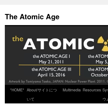
Skip
to
The Atomic Age
content
*HOME*
About/サイトにつ
Multimedia
Resources
Sy
いて
ウ