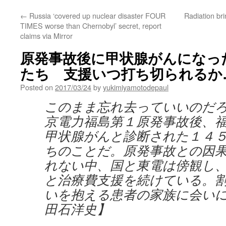
←
Russia ‘covered up nuclear disaster FOUR
Radiation brin
TIMES worse than Chernobyl’ secret, report
claims via Mirror
原発事故後に甲状腺がんになっ
たち 支援いつ打ち切られるか… 
Posted on
2017/03/24
by
yukimiyamotodepaul
このまま忘れ去っていいのだ
京電力福島第１原発事故後、
甲状腺がんと診断された１４
ちのことだ。原発事故との因
れない中、国と東電は傍観し
と治療費支援を続けている。
いを抱える患者の家族に会い
田石洋史】