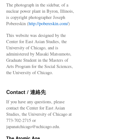
The photograph in the sidebar, of a
nuclear power plant in Byron, Illinois,
is copyright photographer Joseph
Pobereskin (
http://pobereskin.com/
)
This website was designed by the
Center for East Asian Studies, the
University of Chicago, and is
administered by Masaki Matsumoto,
Graduate Student in the Masters of
Arts Program for the Social Sciences,
the University of Chicago.
Contact / 連絡先
If you have any questions, please
contact the Center for East Asian
Studies, the University of Chicago at
773-702-2715 or
japanatchicago@uchicago.edu.
The Atomic Age