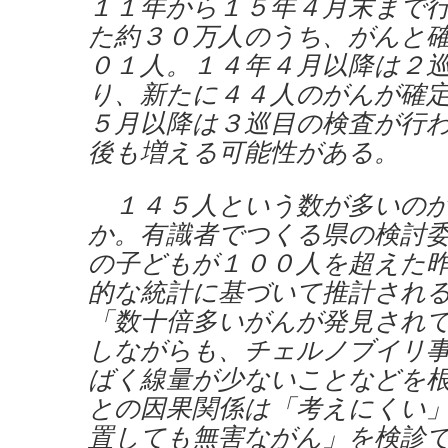
１１年から１５年４月末まで
た約３０万人のうち、がんと
０１人。１４年４月以降は２
り、新たに４４人のがんが確
５月以降は３巡目の検査が行
後も増える可能性がある。
１４５人という数が多いのか
か。有識者でつくる県の検討
の子どもが１００人を超えた
的な統計に基づいて推計され
「数十倍多いがんが発見され
しながらも、チェルノブイリ
ばく線量が少ないことなどを
との因果関係は「考えにくい
置しても無害ながん」を検診