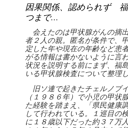
因果関係、認められず 福
つまで…
会えたのは甲状腺がんの摘出
者２人の親。匿名が条件で、
定した年や現在の年齢など患
がる情報は書かないように言
状況を説明する前にまず、福
いる甲状腺検査について整理
旧ソ連で起きたチェルノブイ
（１９８６年）で小児の甲状
た経験を踏まえ、「県民健康
して行われている。１巡目の
に１８歳以下だった約３７万