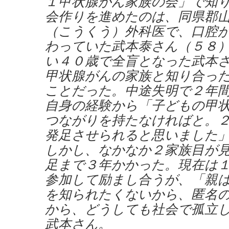
１甲状腺がん家族の会」で知
会作りを進めたのは、同県郡
（こうくう）外科医で、口腔
わっていた武本泰さん（５８
い４０歳で全盲となった武本
甲状腺がんの家族と知り合っ
ことだった。中途失明で２年
自身の経験から「子どもの甲
つながりを持たなければと。
発足させられると思いました
しかし、なかなか２家族目が
足まで３年かかった。現在は
参加して励まし合うが、「親
を知られたくないから、匿名
から、どうしても社会で孤立
武本さん。