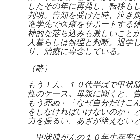
したその年に再発し、転移も
判明。告知を受けた時、泣き
進学先で医療をサポートする
神的な落ち込みも激しいこと
人暮らしは無理と判断。退学
り、治療に専念している。
（略）
もう１人。１０代半ばで甲状
性のケース。母親に聞くと、
もう死ぬ」「なぜ自分だけこ
をしなければいけないのか」
力を振るい、あざが絶えない
甲状腺がんの１０年生存率は