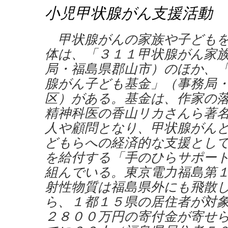
小児甲状腺がん支援活動
甲状腺がんの家族や子どもを
体は、「３１１甲状腺がん家
局・福島県郡山市）のほか、
腺がん子ども基金」（事務局
区）がある。基金は、作家の
精神科医の香山リカさんら著
人や顧問となり、甲状腺がん
どもらへの経済的な支援とし
を給付する「手のひらサポー
組んでいる。東京電力福島第
射性物質は福島県外にも飛散
ら、１都１５県の居住者が対
２８００万円の寄付金が寄せ