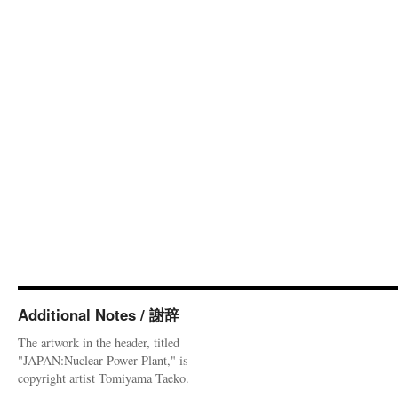
Additional Notes / 謝辞
The artwork in the header, titled
"JAPAN:Nuclear Power Plant," is
copyright artist Tomiyama Taeko.