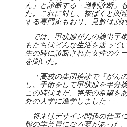
ん」と診断する「過剰診断」
た。これに対し、被ばくと関
する専門家もおり、見解は割
では、甲状腺がんの摘出手術
もたちはどんな生活を送って
生の時に診断された女性のケ
を聞いた。
「高校の集団検診で『がんの
し、手術をして甲状腺を半分
この時はまだ、将来の希望を
外の大学に進学しました」
将来はデザイン関係の仕事に
館の学芸員になる夢があった