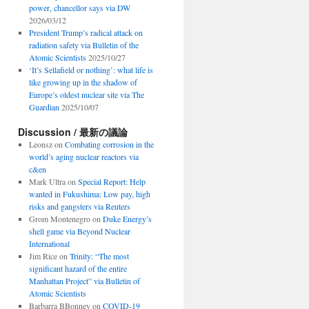
power, chancellor says via DW
2026/03/12
President Trump’s radical attack on
radiation safety via Bulletin of the
Atomic Scientists
2025/10/27
‘It’s Sellafield or nothing’: what life is
like growing up in the shadow of
Europe’s oldest nuclear site via The
Guardian
2025/10/07
Discussion / 最新の議論
Leonsz
on
Combating corrosion in the
world’s aging nuclear reactors via
c&en
Mark Ultra
on
Special Report: Help
wanted in Fukushima: Low pay, high
risks and gangsters via Reuters
Grom Montenegro
on
Duke Energy’s
shell game via Beyond Nuclear
International
Jim Rice
on
Trinity: “The most
significant hazard of the entire
Manhattan Project” via Bulletin of
Atomic Scientists
Barbarra BBonney
on
COVID-19