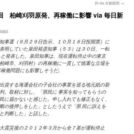
判 via 京都新聞
→
 柏崎刈羽原発、再稼働に影響 via 毎日新
epaul
知事選（９月２９日告示、１０月１６日投開票）に
表明していた泉田裕彦知事（５３）は３０日、一転
ると発表した。泉田知事は、現在運転停止中の東京
柏崎市、刈羽村）の再稼働に一貫して慎重な立場を
再稼働問題にも影響しそうだ。
出資する海運会社の子会社の事業を巡る地元紙の新
判。取材に対し、「県民に 事実を知ってもらうの
民に届かないと感じた。申し入れても修正もなく、
断の後押しをした」としたうえで「県 民に訴えを
と判断した」と話した。
大震災後の２０１２年３月から全７基が運転停止