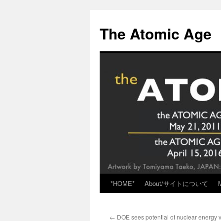
Skip
to
The Atomic Age
content
*HOME*
About/サイトについて
←
DOE sees potential of nuclear energy 