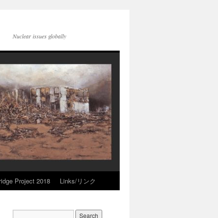
Nuclear issues globally
idge Project 2018
Links/リンク