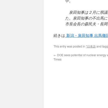
中。
泉田知事は２月に県議
た。泉田知事の不出馬に
市長会長の森民夫・長岡
続きは
新潟・泉田知事 出馬撤
This entry was posted in
*日本語
and tag
←
DOE sees potential of nuclear energy 
Times