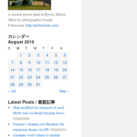
A nuclear power plant in Byron, Illinois.
Taken by photographer Joseph
Pobereskin (
http://pobereskin.com
).
カレンダー
August 2016
S
M
T
W
T
F
S
1
2
3
4
5
6
7
8
9
10
11
12
13
14
15
16
17
18
19
20
21
22
23
24
25
26
27
28
29
30
31
« Jul
Sep »
Latest Posts / 最新記事
Ship modified for transport of used
MOX fuel via World Nuclear News
2026/05/06
Nuclear’s cleanup cost threatens the
expansion dream via DW
2026/03/21
Germany won’t return to nuclear