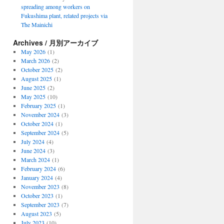
spreading among workers on
Fukushima plant, related projects via
The Mainichi
Archives / 月別アーカイブ
May 2026
(1)
March 2026
(2)
October 2025
(2)
August 2025
(1)
June 2025
(2)
May 2025
(10)
February 2025
(1)
November 2024
(3)
October 2024
(1)
September 2024
(5)
July 2024
(4)
June 2024
(3)
March 2024
(1)
February 2024
(6)
January 2024
(4)
November 2023
(8)
October 2023
(1)
September 2023
(7)
August 2023
(5)
July 2023
(10)