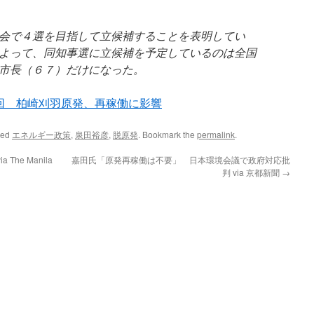
会で４選を目指して立候補することを表明してい
よって、同知事選に立候補を予定しているのは全国
市長（６７）だけになった。
回 柏崎刈羽原発、再稼働に影響
ged
エネルギー政策
,
泉田裕彦
,
脱原発
. Bookmark the
permalink
.
via The Manila
嘉田氏「原発再稼働は不要」 日本環境会議で政府対応批
判 via 京都新聞
→