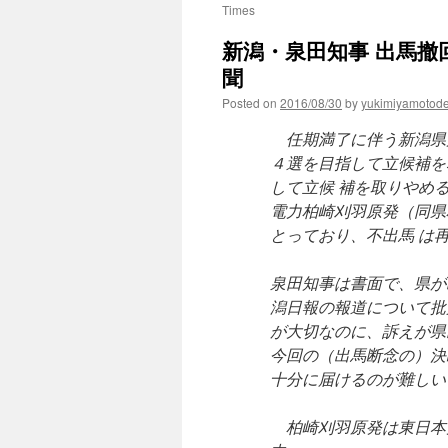
Times
新潟・泉田知事 出馬撤回
聞
Posted on
2016/08/30
by
yukimiyamotod
任期満了に伴う新潟県
４選を目指して立候補を
して立候 補を取りやめ
電力柏崎刈羽原発（同県
とっており、不出馬 は
泉田知事は書面で、県が
潟日報の報道について批
が大切なのに、訴えが県
今回の（出馬断念の）決
十分に届けるのが難しい
柏崎刈羽原発は東日本