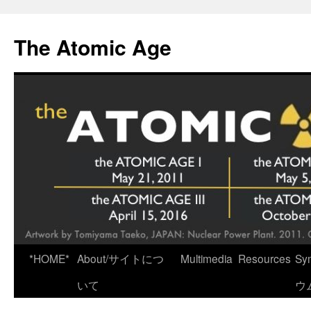
Skip
to
The Atomic Age
content
*HOME*
About/サイトにつ
Multimedia
Resources
Sy
いて
ウ