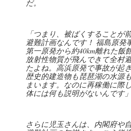
だ。
「つまり、被ばくすることが
避難計画なんです！ 福島原発
第一原発から約40km離れた飯
放射性物質が飛んできて全村
たよね。高浜原発で事故が起
歴史的建造物も琵琶湖の水源
まいます。なのに再稼働に際
体には何も説明がないんです
さらに児玉さんは、内閣府や