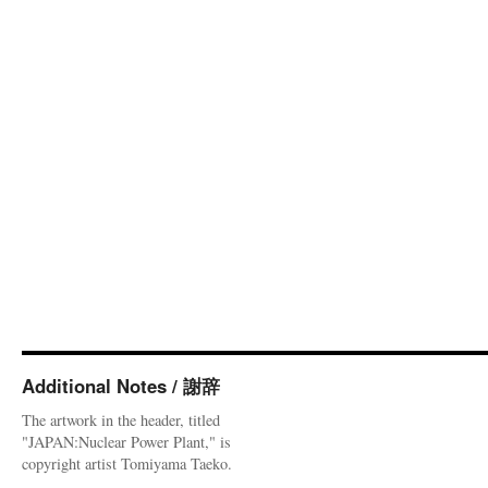
Additional Notes / 謝辞
The artwork in the header, titled
"JAPAN:Nuclear Power Plant," is
copyright artist Tomiyama Taeko.