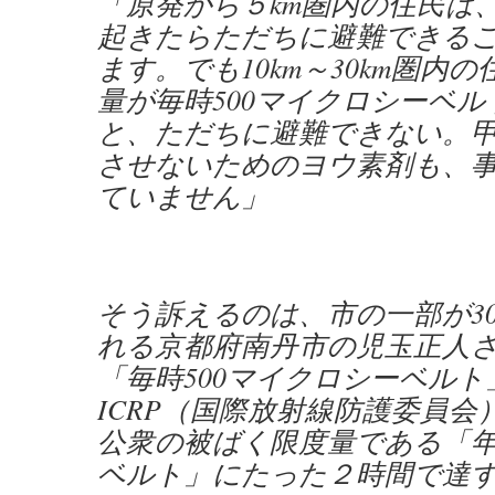
「原発から５km圏内の住民は
起きたらただちに避難できる
ます。でも10km～30km圏内
量が毎時500マイクロシーベ
と、ただちに避難できない。
させないためのヨウ素剤も、
ていません」
そう訴えるのは、市の一部が30
れる京都府南丹市の児玉正人
「毎時500マイクロシーベルト
ICRP（国際放射線防護委員会
公衆の被ばく限度量である「
ベルト」にたった２時間で達