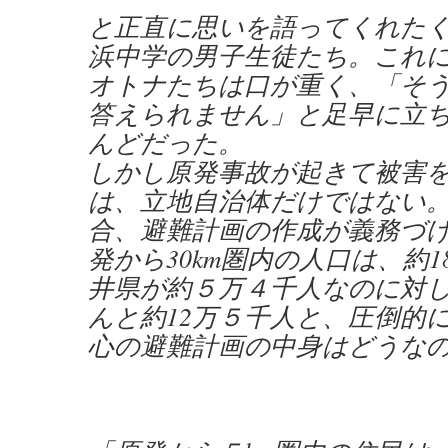
と正直に思いを語ってくれた
浜中学の男子生徒たち。これ
オトナたちは口が重く、「そ
答えられません」と足早に立
んどだった。
しかし原発事故が起きて被害
は、立地自治体だけではない
合、避難計画の作成が義務づ
発から30km圏内の人口は、約
井県が約５万４千人なのに対
んと約12万５千人と、圧倒的
心の避難計画の中身はどうな