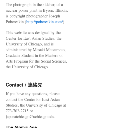
The photograph in the sidebar, of a
nuclear power plant in Byron, Illinois,
is copyright photographer Joseph
Pobereskin (
http://pobereskin.com/
)
This website was designed by the
Center for East Asian Studies, the
University of Chicago, and is
administered by Masaki Matsumoto,
Graduate Student in the Masters of
Arts Program for the Social Sciences,
the University of Chicago.
Contact / 連絡先
If you have any questions, please
contact the Center for East Asian
Studies, the University of Chicago at
773-702-2715 or
japanatchicago@uchicago.edu.
The Atomic Age