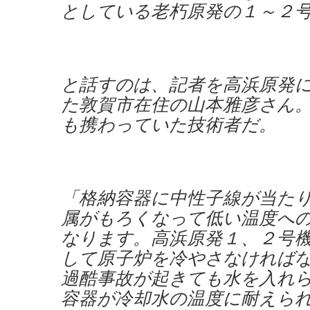
としている老朽原発の１～２
と話すのは、記者を高浜原発
た敦賀市在住の山本雅彦さん
も携わっていた技術者だ。
「格納容器に中性子線が当た
属がもろくなって低い温度へ
なります。高浜原発１、２号
して原子炉を冷やさなければ
過酷事故が起きても水を入れ
容器が冷却水の温度に耐えら