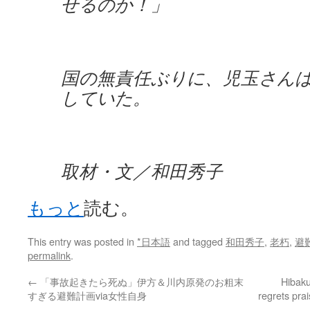
せるのか！」
国の無責任ぶりに、児玉さん
していた。
取材・文／和田秀子
もっと
読む。
This entry was posted in
*日本語
and tagged
和田秀子
,
老朽
,
避
permalink
.
←
「事故起きたら死ぬ」伊方＆川内原発のお粗末
Hibaku
すぎる避難計画via女性自身
regrets pra