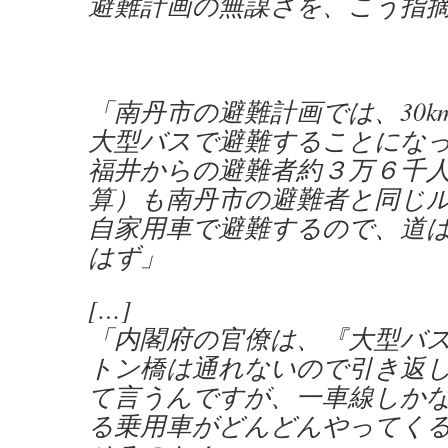
避難計画の無謀さを、こう指
「南丹市の避難計画では、30k
大型バスで避難することにな
福井からの避難者約３万６千
算）も南丹市の避難者と同じ
自家用車で避難するので、道
はず」
[…]
「内閣府の官僚は、『大型バ
トン橋は通れないので引き返
て言うんですが、一車線しか
る乗用車がどんどんやってく