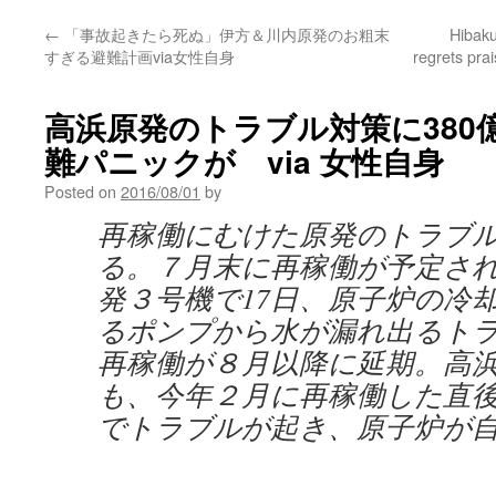
←
「事故起きたら死ぬ」伊方＆川内原発のお粗末
Hibaku
すぎる避難計画via女性自身
regrets pra
高浜原発のトラブル対策に380
難パニックが via 女性自身
Posted on
2016/08/01
by
再稼働にむけた原発のトラブ
る。７月末に再稼働が予定さ
発３号機で17日、原子炉の冷
るポンプから水が漏れ出るト
再稼働が８月以降に延期。高
も、今年２月に再稼働した直
でトラブルが起き、原子炉が