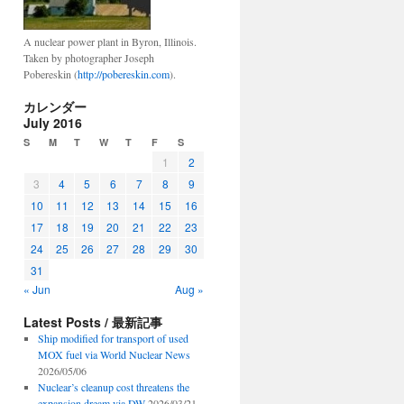
A nuclear power plant in Byron, Illinois.
Taken by photographer Joseph
Pobereskin (
http://pobereskin.com
).
カレンダー
July 2016
S
M
T
W
T
F
S
1
2
3
4
5
6
7
8
9
10
11
12
13
14
15
16
17
18
19
20
21
22
23
24
25
26
27
28
29
30
31
« Jun
Aug »
Latest Posts / 最新記事
Ship modified for transport of used
MOX fuel via World Nuclear News
2026/05/06
Nuclear’s cleanup cost threatens the
expansion dream via DW
2026/03/21