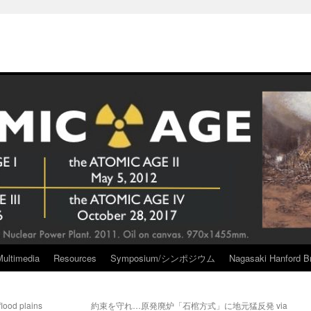
Multimedia
Resources
Symposium/シンポジウム
Nagasaki Hanford Br
flood plains
約束を守れ…原発廃炉「石棺方式」に地元猛反発 via