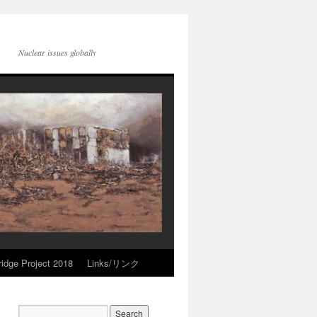
Nuclear issues globally
idge Project 2018
Links/リンク