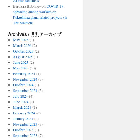
Atomic Scientists
Barbarra BBonney
on
COVID-19
spreading among workers on
Fukushima plant, related projects via
The Mainichi
Archives / 月別アーカイブ
May 2026
(1)
March 2026
(2)
October 2025
(2)
August 2025
(1)
June 2025
(2)
May 2025
(10)
February 2025
(1)
November 2024
(3)
October 2024
(1)
September 2024
(5)
July 2024
(4)
June 2024
(3)
March 2024
(1)
February 2024
(6)
January 2024
(4)
November 2023
(8)
October 2023
(1)
September 2023
(7)