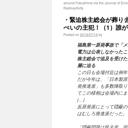
around Fukushima via the Journal of Env
Radioactivity
・緊迫株主総会が葬り
ぺいの主犯！（1）誰が主
Posted on
2016/07/14
by
福島第一原発事故で「メ
電力は公表しなかったこ
株主総会で追及を受けた
層に迫る
この日も会場付近は例年
だが今年は、「日本製原
発推進派」も多数陣取り
てこの様相は会場内にま
[…]
反原発派にとって隠蔽の
はむしろ推進派だった。
「隠蔽問題は民主党、現