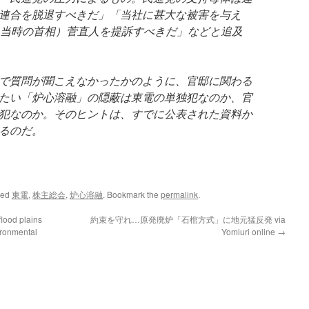
連合を脱退すべきだ」「当社に甚大な被害を与え
（当時の首相）菅直人を提訴すべきだ」などと追及
で質問が聞こえなかったかのように、官邸に関わる
たい「炉心溶融」の隠蔽は東電の単独犯なのか、官
犯なのか。そのヒントは、すでに公表された資料か
るのだ。
ged
東電
,
株主総会
,
炉心溶融
. Bookmark the
permalink
.
flood plains
約束を守れ…原発廃炉「石棺方式」に地元猛反発 via
ironmental
Yomiuri online
→