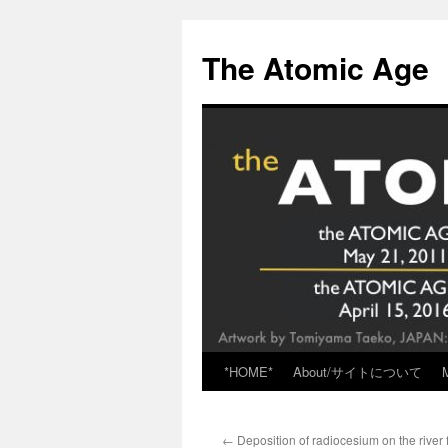
Skip
to
The Atomic Age
content
*HOME*
About/サイトについて
←
Deposition of radiocesium on the river 