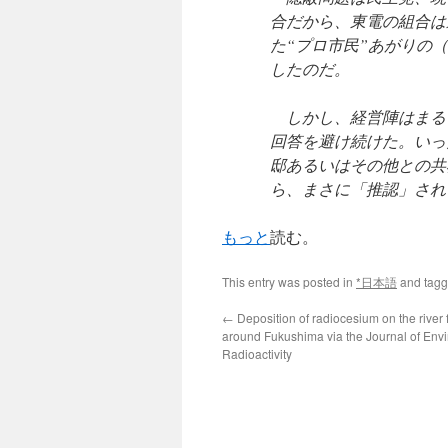
合だから、東電の組合は
た“プロ市民”あがりの
したのだ。
しかし、経営陣はまる
回答を避け続けた。いっ
邸あるいはその他との共
ら、まさに「推認」され
もっと
読む。
This entry was posted in
*日本語
and tag
←
Deposition of radiocesium on the river 
around Fukushima via the Journal of Env
Radioactivity