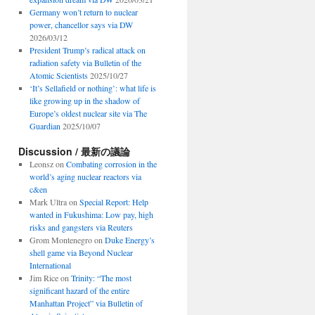
Germany won’t return to nuclear
power, chancellor says via DW
2026/03/12
President Trump’s radical attack on
radiation safety via Bulletin of the
Atomic Scientists
2025/10/27
‘It’s Sellafield or nothing’: what life is
like growing up in the shadow of
Europe’s oldest nuclear site via The
Guardian
2025/10/07
Discussion / 最新の議論
Leonsz
on
Combating corrosion in the
world’s aging nuclear reactors via
c&en
Mark Ultra
on
Special Report: Help
wanted in Fukushima: Low pay, high
risks and gangsters via Reuters
Grom Montenegro
on
Duke Energy’s
shell game via Beyond Nuclear
International
Jim Rice
on
Trinity: “The most
significant hazard of the entire
Manhattan Project” via Bulletin of