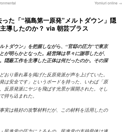
ironmental
Yomiuri online
→
去った「“福島第一原発”メルトダウン」隠
導したのか？ via 朝芸プラス
ルトダウン」を把握しながら、“官邸の圧力”で東京
とが明らかとなった。経営陣は早々に謝罪したが、
。隠蔽工作を主導した正体は何だったのか。その深
どおり垂れ幕を掲げた反原発派が声を上げていた。
発は安全です」というボードを持った、いわば「原
、反原発派にヤジを飛ばす光景が展開された。そし
で持ち込まれた。
事実は格好の攻撃材料だが、この材料を活用したの
・民進党の圧力によるもの。民進党の支持母体は連