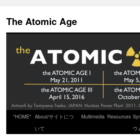
Skip
to
The Atomic Age
content
*HOME*
About/サイトにつ
Multimedia
Resources
Sy
いて
ウ