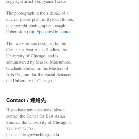
copyright artist Tomiyama Taeko.
The photograph in the sidebar, of a
nuclear power plant in Byron, Illinois,
is copyright photographer Joseph
Pobereskin (
http://pobereskin.com/
)
This website was designed by the
Center for East Asian Studies, the
University of Chicago, and is
administered by Masaki Matsumoto,
Graduate Student in the Masters of
Arts Program for the Social Sciences,
the University of Chicago.
Contact / 連絡先
If you have any questions, please
contact the Center for East Asian
Studies, the University of Chicago at
773-702-2715 or
japanatchicago@uchicago.edu.