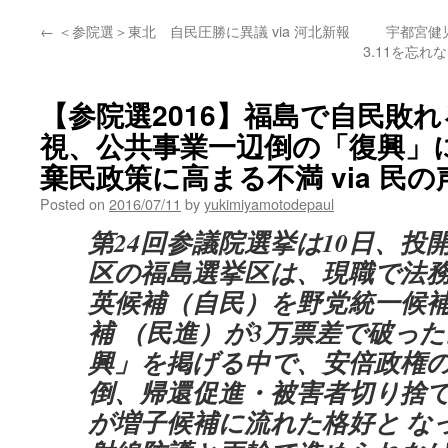
←
＜参院選＞東北 自民圧勝に異議 via 河北新報
宇都宮健
3.11を忘れな
【参院選2016】福島で自民敗
視、公共事業一辺倒の「復興」
棄民政策に高まる不満 via 民の
Posted on
2016/07/11
by
yukimiyamotodepaul
第24回参議院選挙は10日、投
区の福島選挙区は、現職で法
英候補（自民）を野党統一候
補 （民進）が3万票差で破っ
興」を掲げる中で、安倍政権
倒、帰還促進・被害者切り捨
が増子候補に流れた格好と な