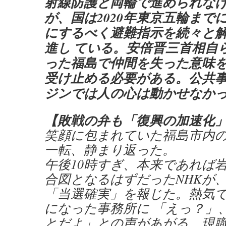
射線防護と両輪で進められな
が、国は2020年東京五輪まで
にするべく避難指示を続々と
進し ている。安倍晋三首相自
った福島で仲間を失った意味
受け止める必要がある。公共
ジンでは人の心は動かせなかっ
【敗戦の弁も「復興の加速化
笑顔に包まれていた福島市内
一転、静まり返った。
午後10時すぎ、本来であれば
合図となるはずだったNHKが
「当選確実」を報じた。熱気
になった事務所に 「えっ？」
とだよ」との声があがる。現