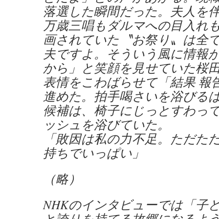
落選した瞬間だった。夫人を
万歳三唱もダルマへの目入れ
画されていた〝お祭り〟は全
夫ですよ。そういう風に情報
から」と笑顔を見せていた桜
表情をこわばらせて「結果 報
進めた。拍手喝さいを浴びる
候補は、椅子にじっとすわっ
ッシュを浴びていた。
「敗因は私の力不足。ただた
持ちでいっぱい」
（略）
NHKのインタビューでは「子
と誇りを持てる故郷になるよ