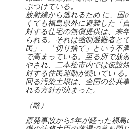
ぶつけている。
放射線から逃れるため に、国
くても福島県外に避難した「
対する住宅の無償提供は、来年
られる。それは強制避難者と
民」、「切り捨て」という不
で高まっている。至る所で放
やされ、二本松市内では仮設
対する住民運動が続いてい る。80
回る汚染土壌は、全国の公共
れる方針が決まった。
（略）
原発事故から5年が経った福島
職の法務大臣の落選で幕を閉