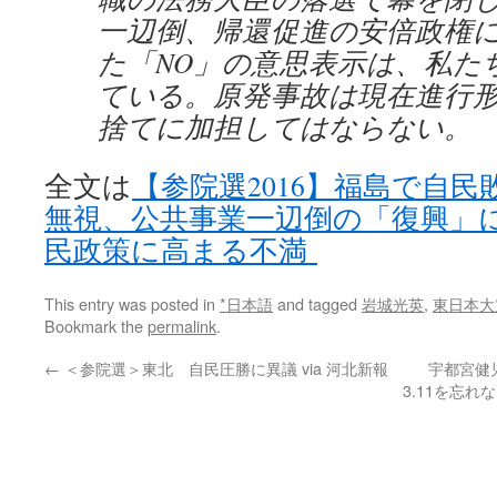
一辺倒、帰還促進の安倍政権
た「NO」の意思表示は、私た
ている。原発事故は現在進行
捨てに加担してはならない。
全文は
【参院選2016】福島で自
無視、公共事業一辺倒の「復興」に
民政策に高まる不満
This entry was posted in
*日本語
and tagged
岩城光英
,
東日本大
Bookmark the
permalink
.
←
＜参院選＞東北 自民圧勝に異議 via 河北新報
宇都宮健
3.11を忘れな