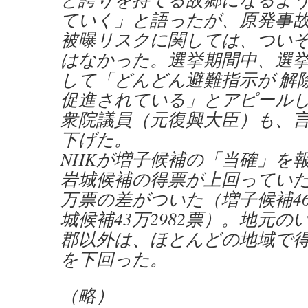
ていく」と語ったが、原発事
被曝リスクに関しては、つい
はなかった。選挙期間中、選
して「どんどん避難指示が 解
促進されている」とアピール
衆院議員（元復興大臣）も、
下げた。
NHKが増子候補の「当確」を
岩城候補の得票が上回っていた
万票の差がついた（増子候補46
城候補43万2982票）。地元
郡以外は、ほとんどの地域で
を下回った。
（略）