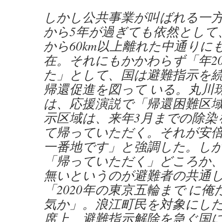
しかし公共事業が叫ばれる一
から5年が過ぎても依然として
から60km以上離れた中通りに
在。それにもかかわらず「年20
た」として、国は避難指示を
帰還促進を図って いる。丸川
は、応援演説で「帰還困難区
示区域は、来年3月までの除染
て帰っていただく。それが安
一番地です」と強調した。し
「帰っていただく」どころか
無いというのが避難者の共通
「2020年の東京五輪まで に
気か」。浪江町民を対象にし
席上、避難指示解除を急ぐ国