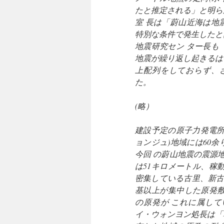
たと推定される」と明ら
室 長は「蔚山近海は地
特別な条件で発生したと
地震研究セン ター長も
地震が繰り返し起きるは
上配列をしておらず、
た。
(略）
建設予定の原子力発電所
ョンジュ)地域には60
今回 の蔚山地震の震源
は51キロメートル、稼動
密集している古里、新古
基以上が集中した原発敷
の原発が これに属し
イ・ウォンヨン処長は「