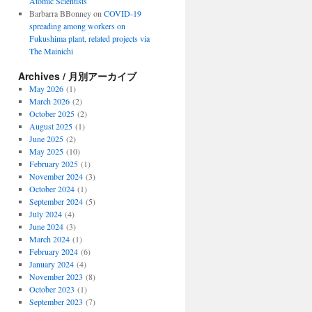
Atomic Scientists
Barbarra BBonney
on
COVID-19
spreading among workers on
Fukushima plant, related projects via
The Mainichi
Archives / 月別アーカイブ
May 2026
(1)
March 2026
(2)
October 2025
(2)
August 2025
(1)
June 2025
(2)
May 2025
(10)
February 2025
(1)
November 2024
(3)
October 2024
(1)
September 2024
(5)
July 2024
(4)
June 2024
(3)
March 2024
(1)
February 2024
(6)
January 2024
(4)
November 2023
(8)
October 2023
(1)
September 2023
(7)