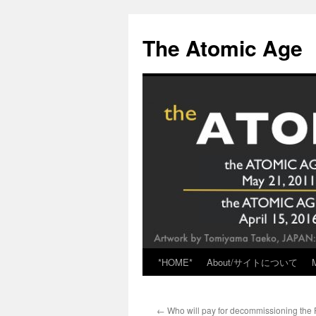
Skip
to
The Atomic Age
content
*HOME*
About/サイトについて
←
Who will pay for decommissioning the