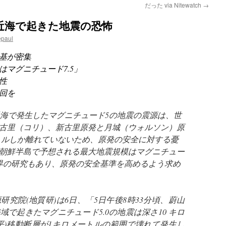
だった via Nitewatch
→
近海で起きた地震の恐怖
epaul
6基が密集
マグニチュード7.5」
性
回を
)近海で発生したマグニチュード5の地震の震源は、世
古里（コリ）、新古里原発と月城（ウォルソン）原
ートルしか離れていないため、原発の安全に対する憂
朝鮮半島で予想される最大地震規模はマグニチュー
う学界の研究もあり、原発の安全基準を高めるよう求め
究院(地質研)は6日、「5日午後8時33分頃、蔚山
域で起きたマグニチュード5.0の地震は深さ10 キロ
平)移動断層が1キロメートルの範囲で壊れて発生し