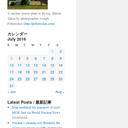
A nuclear power plant in Byron, Illinois.
Taken by photographer Joseph
Pobereskin (
http://pobereskin.com
).
カレンダー
July 2016
S
M
T
W
T
F
S
1
2
3
4
5
6
7
8
9
10
11
12
13
14
15
16
17
18
19
20
21
22
23
24
25
26
27
28
29
30
31
« Jun
Aug »
Latest Posts / 最新記事
Ship modified for transport of used
MOX fuel via World Nuclear News
2026/05/06
Nuclear’s cleanup cost threatens the
expansion dream via DW
2026/03/21