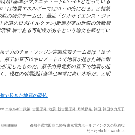
設計基準がマグニチュード6.5～6.9となっている
.5は地震エネルギーでは20～30倍になる」と指摘
究院の研究チームは、最近「ジオサイエンス・ジャ
里近隣の日光(イルクァン)断層が釜山近海の活断層
活断 層である可能性があるという論文を載せてい
原子力のチョ・ソクジン言論広報チーム長は「原子
、原子炉直下10キロメートルで地震が起きた時に耐
を仮定したものだ。原子力発電所の直下で地震が起
く、現在の耐震設計基準は非常に高い水準だ」と明
海で起きた地震の恐怖
ged
エネルギー政策
,
古里原発
,
地震
,
新古里原発
,
月城原発
,
韓国
,
韓国水力原子
 Fukushima
都知事選増田寛也候補 東京電力ホールディングスの取締役
だった via Nitewatch
→