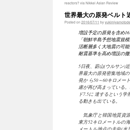
reactors? via Nikkei Asian Review
世界最大の原発ベルト
Posted on
2016/07/11
by
yukimiyamotod
増設予定の原発を含め1
「朝鮮半島予想地震規模は
活断層多く大地震の可能
耐震基準を高め増設の撤
5日夜、蔚山(ウルサン
界最大の原発密集地域の
発か ら50～60キロメ
慮が再び高まっている。
ド7.5に 達するとい
る動きも出ている。
気象庁と韓国地質資源研
東方52キロメートルの海
メートル地点の走向(水