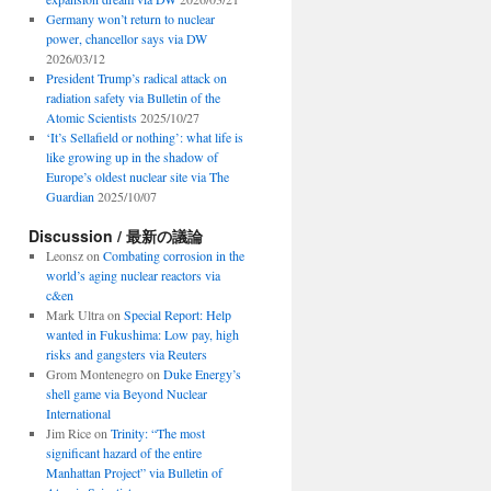
Germany won’t return to nuclear
power, chancellor says via DW
2026/03/12
President Trump’s radical attack on
radiation safety via Bulletin of the
Atomic Scientists
2025/10/27
‘It’s Sellafield or nothing’: what life is
like growing up in the shadow of
Europe’s oldest nuclear site via The
Guardian
2025/10/07
Discussion / 最新の議論
Leonsz
on
Combating corrosion in the
world’s aging nuclear reactors via
c&en
Mark Ultra
on
Special Report: Help
wanted in Fukushima: Low pay, high
risks and gangsters via Reuters
Grom Montenegro
on
Duke Energy’s
shell game via Beyond Nuclear
International
Jim Rice
on
Trinity: “The most
significant hazard of the entire
Manhattan Project” via Bulletin of