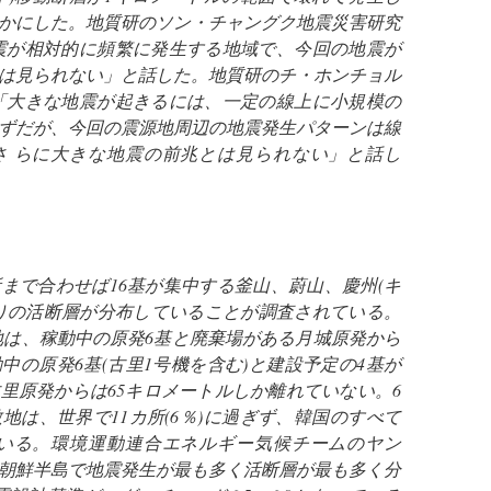
かにした。地質研のソン・チャングク地震災害研究
震が相対的に頻繁に発生する地域で、今回の地震が
は見られない」と話した。地質研のチ・ホンチョル
「大きな地震が起きるには、一定の線上に小規模の
ずだが、今回の震源地周辺の地震発生パターンは線
さ らに大きな地震の前兆とは見られない」と話し
まで合わせば16基が集中する釜山、蔚山、慶州(キ
余りの活断層が分布していることが調査されている。
地は、稼動中の原発6基と廃棄場がある月城原発から
中の原発6基(古里1号機を含む)と建設予定の4基が
里原発からは65キロメートルしか離れていない。6
地は、世界で11カ所(6％)に過ぎず、韓国のすべて
ている。環境運動連合エネルギー気候チームのヤン
朝鮮半島で地震発生が最も多く活断層が最も多く分