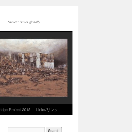
Nuclear issues globally
idge Project 2018
Links/リンク