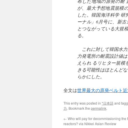
布した地域の原発の耐 震
が、最大予想地震規模の7
した。韓国海洋科学 研
ーナル」6月号に、新古
とつながっている大規模
る。
これに対して韓国水力
力発電所の耐震設計値は
えられ るリヒター規模
きる可能性はほとんどな
らかにした。
全文は
世界最大の原発ベルト近
This entry was posted in
*日本語
and tag
力
. Bookmark the
permalink
.
←
Who will pay for decommissioning the
reactors? via Nikkei Asian Review