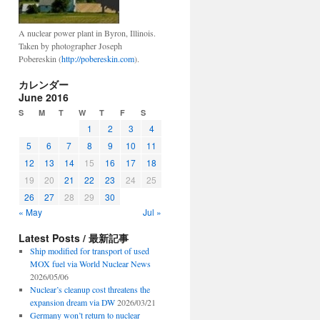
A nuclear power plant in Byron, Illinois.
Taken by photographer Joseph
Pobereskin (
http://pobereskin.com
).
カレンダー
June 2016
S
M
T
W
T
F
S
1
2
3
4
5
6
7
8
9
10
11
12
13
14
15
16
17
18
19
20
21
22
23
24
25
26
27
28
29
30
« May
Jul »
Latest Posts / 最新記事
Ship modified for transport of used
MOX fuel via World Nuclear News
2026/05/06
Nuclear’s cleanup cost threatens the
expansion dream via DW
2026/03/21
Germany won’t return to nuclear