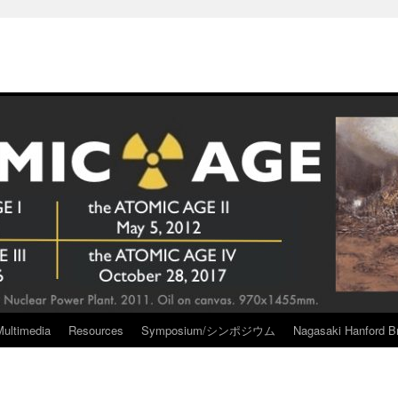
Multimedia
Resources
Symposium/シンポジウム
Nagasaki Hanford Br