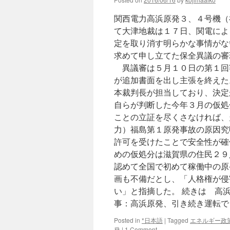
関西電力高浜原発３、４号機（
て大津地裁は１７日、関電によ
定を取り消す明らかな事情がな
求めて申し立てた保全異議の審
異議審は５月１０日の第１回
が追加書面を出し主張を終えた
本裁判長が担当しており、決定
自らが判断した今年３月の仮処
ことの立証を尽くさなければ、
力）福島第１原発事故の原因究
許可を受けたことで安全性が確
めの仮処分は滋賀県の住民２９
認めて全国で初めて稼働中の原
画も不備だとし、「人格権が侵
い」と指摘した。 続きは 高
事：高浜原発、引き続き運転でき
Posted in
*日本語
|
Tagged
エネルギー政
発
|
1 Comment