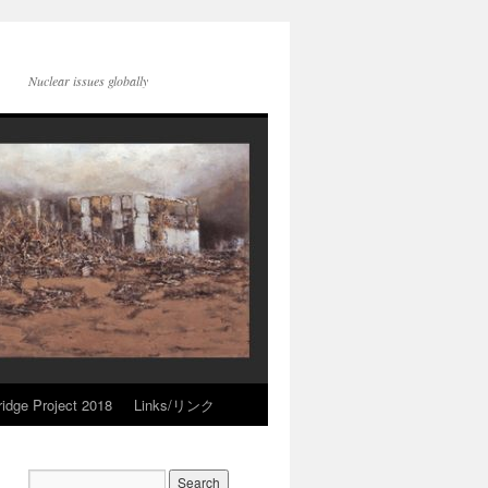
Nuclear issues globally
idge Project 2018
Links/リンク