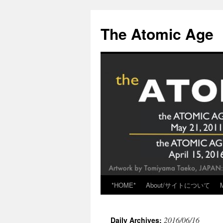
Skip
to
The Atomic Age
content
*HOME*
About/サイトについて
2016/06/16
Daily Archives: