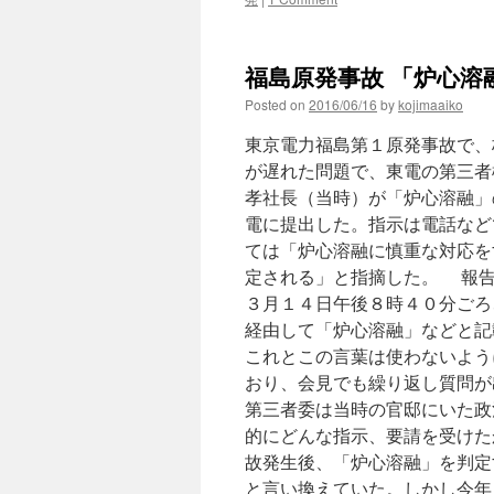
福島原発事故 「炉心溶融
Posted on
2016/06/16
by
kojimaaiko
東京電力福島第１原発事故で、
が遅れた問題で、東電の第三者
孝社長（当時）が「炉心溶融」
電に提出した。指示は電話など
ては「炉心溶融に慎重な対応を
定される」と指摘した。 報告
３月１４日午後８時４０分ごろ
経由して「炉心溶融」などと記
これとこの言葉は使わないよう
おり、会見でも繰り返し質問が
第三者委は当時の官邸にいた政
的にどんな指示、要請を受けた
故発生後、「炉心溶融」を判定
と言い換えていた。しかし今年