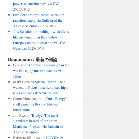
power, chancellor says via DW
2026/03/12
President Trump’s radical attack on
radiation safety via Bulletin of the
Atomic Scientists
2025/10/27
‘It’s Sellafield or nothing’: what life is
like growing up in the shadow of
Europe’s oldest nuclear site via The
Guardian
2025/10/07
Discussion / 最新の議論
Leonsz
on
Combating corrosion in the
world’s aging nuclear reactors via
c&en
Mark Ultra
on
Special Report: Help
wanted in Fukushima: Low pay, high
risks and gangsters via Reuters
Grom Montenegro
on
Duke Energy’s
shell game via Beyond Nuclear
International
Jim Rice
on
Trinity: “The most
significant hazard of the entire
Manhattan Project” via Bulletin of
Atomic Scientists
Barbarra BBonney
on
COVID-19