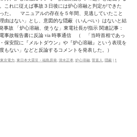
。これに従えば事故３日後には炉心溶融と判定ができた
った。 マニュアルの存在を５年間、見逃していたこと
理由はない」とし、意図的な隠蔽（いんぺい）はないと結
原発事故 「炉心溶融、使うな」東電社長が指示 関連記事：
事故報告書に反論 via 時事通信 （ 「当時首相であっ
・保安院に『メルトダウン』や『炉心溶融』という表現を
度もない」などと反論するコメントを発表した。）
東京電力
,
東日本大震災・福島原発
,
清水正孝
,
炉心溶融
,
菅直人
,
隠蔽
|
1