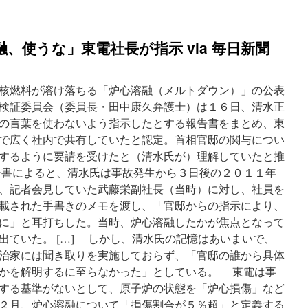
、使うな」東電社長が指示 via 毎日新聞
核燃料が溶け落ちる「炉心溶融（メルトダウン）」の公表
検証委員会（委員長・田中康久弁護士）は１６日、清水正
の言葉を使わないよう指示したとする報告書をまとめ、東
で広く社内で共有していたと認定。首相官邸の関与につい
するように要請を受けたと（清水氏が）理解していたと推
書によると、清水氏は事故発生から３日後の２０１１年
、記者会見していた武藤栄副社長（当時）に対し、社員を
載された手書きのメモを渡し、「官邸からの指示により、
に」と耳打ちした。当時、炉心溶融したかが焦点となって
出ていた。 […] しかし、清水氏の記憶はあいまいで、
治家には聞き取りを実施しておらず、「官邸の誰から具体
かを解明するに至らなかった」としている。 東電は事
する基準がないとして、原子炉の状態を「炉心損傷」など
２月、炉心溶融について「損傷割合が５％超」と定義する