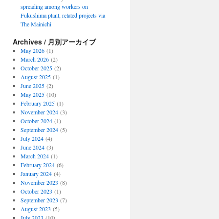
spreading among workers on
Fukushima plant, related projects via
The Mainichi
Archives / 月別アーカイブ
May 2026
(1)
March 2026
(2)
October 2025
(2)
August 2025
(1)
June 2025
(2)
May 2025
(10)
February 2025
(1)
November 2024
(3)
October 2024
(1)
September 2024
(5)
July 2024
(4)
June 2024
(3)
March 2024
(1)
February 2024
(6)
January 2024
(4)
November 2023
(8)
October 2023
(1)
September 2023
(7)
August 2023
(5)
July 2023
(10)