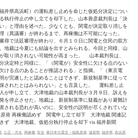
福井県高浜町）の運転差し止めを命じた仮処分決定につい
る執行停止の申し立てを却下した。山本善彦裁判長は「決
い」と理由を述べた。少なくとも、関電が決定取り消しを
理（異議審）が終わるまで、再稼働は不可能になった。
審尋で法廷審理が終わり、６月１０日に関電と住民の双方
。地裁は今夏にも結論を出すとみられる。今回と同様、山
が取り消されない可能性が高まった。 山本裁判長は、
分決定時と同様に、「（関電が）安全性に欠ける点のない
欠ける点のあることが推認される」と指摘。「（東京電
明が完遂したと認めることはできず、新規制基準に従って
保されたとはみられない」とも言及した。 運転差し止
人が申し立て、大津地裁の山本裁判長が３月９日、訴えを
発を停止させた。地裁は、新規制基準に疑義があり避難計
害される恐れが高いのに、安全性の説明が尽くされていな
浜原発 再稼働認めず 関電申し立て却下 大津地裁 関連記
ず 大津地裁、仮処分執行停止を却下 via 福井新聞
策
,
公正・共生
,
再稼働
,
安全
,
東日本大震災・福島原発
,
滋賀県
,
福井県
,
高浜原