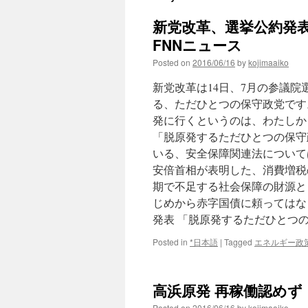
新党改革、選挙公約発表
FNNニュース
Posted on
2016/06/16
by
kojimaaiko
新党改革は14日、7月の参議
る、ただひとつの保守政党です
発に行くというのは、わたしか
「脱原発するただひとつの保守
いる、安全保障関連法について
安倍首相が表明した、消費増税
期で不足する社会保障の財源と
じめから赤字国債に頼ってはな
発表 「脱原発するただひとつ
Posted in
*日本語
|
Tagged
エネルギー政
高浜原発 再稼働認めず 
Posted on
2016/06/16
by
kojimaaiko