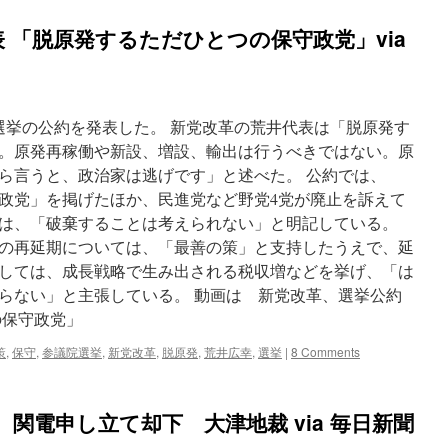
 「脱原発するただひとつの保守政党」via
院選挙の公約を発表した。 新党改革の荒井代表は「脱原発す
。原発再稼働や新設、増設、輸出は行うべきではない。原
ら言うと、政治家は逃げです」と述べた。 公約では、
政党」を掲げたほか、民進党など野党4党が廃止を訴えて
は、「破棄することは考えられない」と明記している。
の再延期については、「最善の策」と支持したうえで、延
しては、成長戦略で生み出される税収増などを挙げ、「は
らない」と主張している。 動画は 新党改革、選挙公約
の保守政党」
策
,
保守
,
参議院選挙
,
新党改革
,
脱原発
,
荒井広幸
,
選挙
|
8 Comments
関電申し立て却下 大津地裁 via 毎日新聞