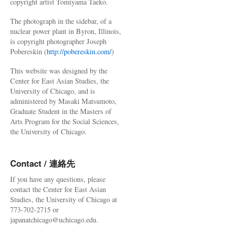
copyright artist Tomiyama Taeko.
The photograph in the sidebar, of a
nuclear power plant in Byron, Illinois,
is copyright photographer Joseph
Pobereskin (
http://pobereskin.com/
)
This website was designed by the
Center for East Asian Studies, the
University of Chicago, and is
administered by Masaki Matsumoto,
Graduate Student in the Masters of
Arts Program for the Social Sciences,
the University of Chicago.
Contact / 連絡先
If you have any questions, please
contact the Center for East Asian
Studies, the University of Chicago at
773-702-2715 or
japanatchicago@uchicago.edu.