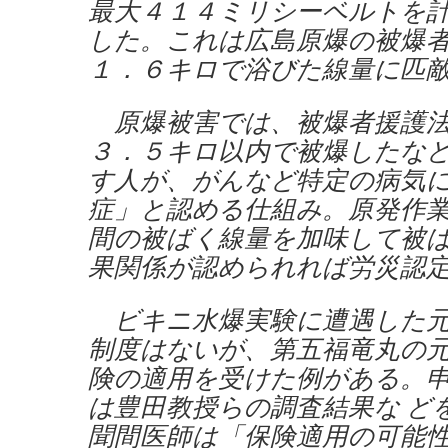
最大４１４ミリシーベルトを
した。これは広島原爆の被爆
１．６キロで浴びた線量に匹
原爆被害では、被爆者援護法
３．５キロ以内で被爆したな
す人が、がんなど特定の病気
症」と認める仕組み。原発作
間の被ばく線量を加味して被
果関係が認められれば労災認
ビキニ水爆実験に遭遇した元
制度はないが、第五福竜丸の
険の適用を受けた例がある。
は豊田教授らの調査結果な ど
聞間医師は「保険適用の可能