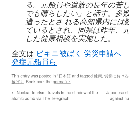
る。元船員や遺族の長年の苦
でも晴らしたい」と話す。多
遭ったとさ れる高知県内には
ているとされ、同県は昨年、
した健康相談を実施した。
全文は
ビキニ被ばく 労災申請へ
発症元船員ら
This entry was posted in
*日本語
and tagged
健康
,
労働における
被ばく
. Bookmark the
permalink
.
←
Nuclear tourism: travels in the shadow of the
Japanese stu
atomic bomb via The Telegraph
against n