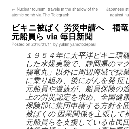
←
Nuclear tourism: travels in the shadow of the
Japanese stu
atomic bomb via The Telegraph
against n
ビキニ被ばく 労災申請へ 福
元船員ら via 毎日新聞
Posted on
2016/01/11
by
yukimiyamotodepaul
１９５４年に太平洋ビキニ環
した水爆実験で、静岡県のマ
福竜丸」以外に周辺海域で操
に乗り組み、後にがんを発 症
元船員や遺族が、船員保険の
上の労災認定を求め、全国健
保険部に集団申請する方針を
被ばくの 因果関係を主張して
元船員らを支援している市民