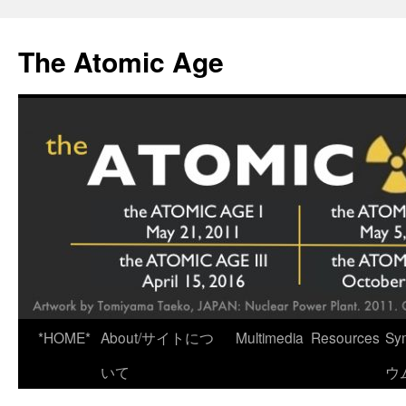
Skip
to
The Atomic Age
content
*HOME*
About/サイトにつ
Multimedia
Resources
Sy
いて
ウ