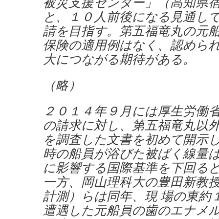
被災支援センター」（高知県
と、１０人前後になる見通しで
請を目指す。第五福竜丸の元
保険の適用例はなく、認めら
大につながる期待がある。
（略）
２０１４年９月には厚生労働
の請求に対し、第五福竜丸以
を調査した文書を初めて開示し
時の船員が浴びた被ばく線量
に影響する国際基準を下回る
一方、岡山理科大の豊田新教
計測）らは同年、現 場の東約
遭遇した元船員の歯のエナメ