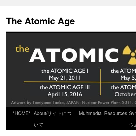
Skip
to
The Atomic Age
content
*HOME*
About/サイトにつ
Multimedia
Resources
Sy
いて
ウ