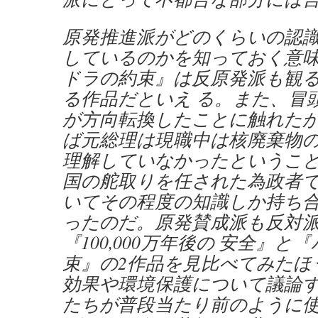
原発推進派がどのくらいの認
しているのかを知っておく意
ドラの約束』は反原発派も観
る作品だといえ る。また、冒
が方向転換したことに触れた
ば元総理は現職中は核廃棄物
理解していなかったということ
国の舵取りを任された為政者
いてその程度の知識しか持ち
ったのだ。原発賛成派も反対
『100,000万年後の 安全』と
束』の2作品を見比べてみたほ
効果や環境保護について議論
たちが普段当たり前のように