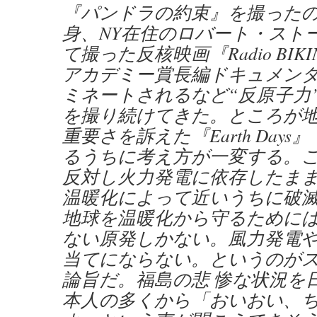
『パンドラの約束』を撮った
身、NY在住のロバート・スト
て撮った反核映画『Radio BIKI
アカデミー賞長編ドキュメン
ミネートされるなど“反原子力
を撮り続けてきた。ところが地
重要さを訴えた『Earth Days
るうちに考え方が一変する。
反対し火力発電に依存したま
温暖化によって近いうちに破滅
地球を温暖化から守るためには
ない原発しかない。風力発電
当てにならない。というのが
論旨だ。福島の悲 惨な状況を
本人の多くから「おいおい、