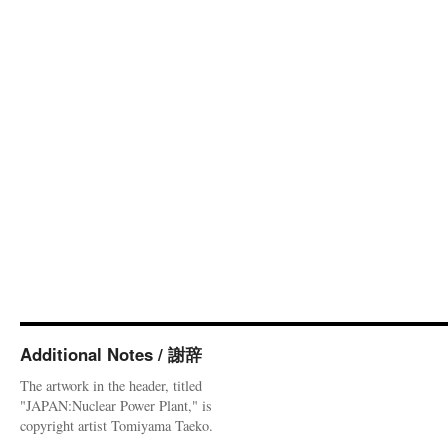
Additional Notes / 謝辞
The artwork in the header, titled
"JAPAN:Nuclear Power Plant," is
copyright artist Tomiyama Taeko.