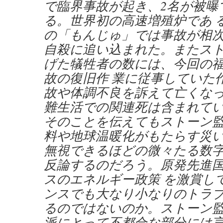
で臨界事故が起き、2名が被曝
る。世界初の高速増殖炉であ 
の「もんじゅ」では事故が相
自殺に追い込まれた。またス
げた犠牲者の数には、今回の
故の復旧作 業に従事していた
故や体調不良を訴えて亡くな
難生活での関連死は含まれて
そのことを伝えてもストーン監
料や地球温暖化がもたらす災
無視できるほどの微々たる数
反論するのだろう。原発先進
スのエネルギー政策 を激賞し
ンスでも大なり小なりのトラ
るのではないのか。ストーン
派にとって不都合な部分には