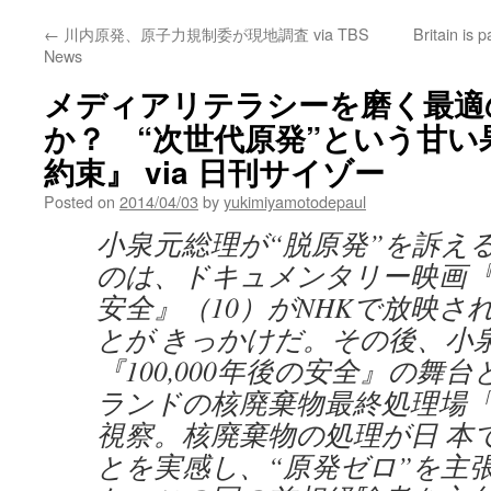
←
川内原発、原子力規制委が現地調査 via TBS
Britain is 
News
メディアリテラシーを磨く最適
か？ “次世代原発”という甘
約束』 via 日刊サイゾー
Posted on
2014/04/03
by
yukimiyamotodepaul
小泉元総理が“脱原発”を訴え
のは、ドキュメンタリー映画『10
安全』（10）がNHKで放映さ
とが きっかけだ。その後、小
『100,000年後の安全』の舞
ランドの核廃棄物最終処理場
視察。核廃棄物の処理が日 本
とを実感し、“原発ゼロ”を主