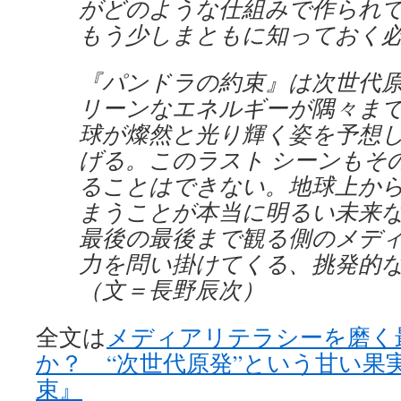
がどのような仕組みで作られ
もう少しまともに知っておく
『パンドラの約束』は次世代
リーンなエネルギーが隅々ま
球が燦然と光り輝く姿を予想
げる。このラスト シーンもそ
ることはできない。地球上か
まうことが本当に明るい未来
最後の最後まで観る側のメデ
力を問い掛けてくる、挑発的
（文＝長野辰次）
全文は
メディアリテラシーを磨く
か？ “次世代原発”という甘い果
束』