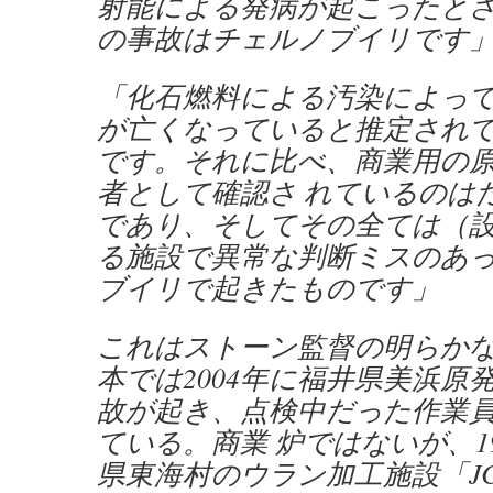
射能による発病が起こったと
の事故はチェルノブイリです
「化石燃料による汚染によって
が亡くなっていると推定され
です。それに比べ、商業用の
者として確認さ れているのはた
であり、そしてその全ては（
る施設で異常な判断ミスのあ
ブイリで起きたものです」
これはストーン監督の明らか
本では2004年に福井県美浜原
故が起き、点検中だった作業員
ている。商業 炉ではないが、1
県東海村のウラン加工施設「J