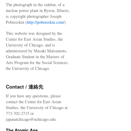
The photograph in the sidebar, of a
nuclear power plant in Byron, Illinois,
is copyright photographer Joseph
Pobereskin (
http://pobereskin.com/
)
This website was designed by the
Center for East Asian Studies, the
University of Chicago, and is
administered by Masaki Matsumoto,
Graduate Student in the Masters of
Arts Program for the Social Sciences,
the University of Chicago.
Contact / 連絡先
If you have any questions, please
contact the Center for East Asian
Studies, the University of Chicago at
773-702-2715 or
japanatchicago@uchicago.edu.
The Atomic Age