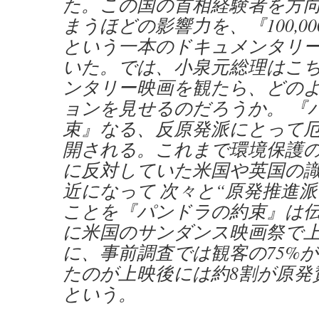
た。この国の首相経験者を方
まうほどの影響力を、『100,0
という一本のドキュメンタリ
いた。では、小泉元総理はこ
ンタリー映画を観たら、どの
ョンを見せるのだろうか。 『
束』なる、反原発派にとって
開される。これまで環境保護
に反対していた米国や英国の
近になって 次々と“原発推進
ことを『パンドラの約束』は伝え
に米国のサンダンス映画祭で
に、事前調査では観客の75%が
たのが上映後には約8割が原発
という。