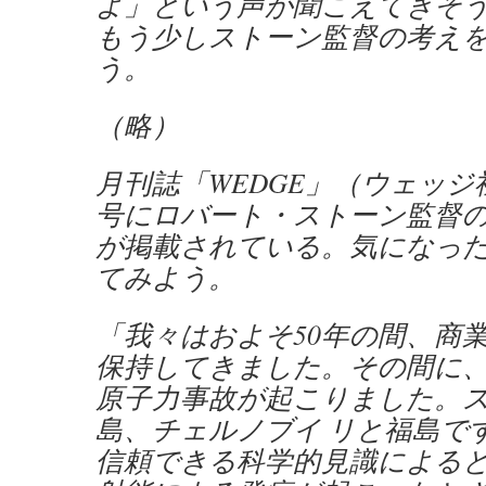
よ」という声が聞こえてきそ
もう少しストーン監督の考え
う。
（略）
月刊誌「WEDGE」（ウェッジ社
号にロバート・ストーン監督
が掲載されている。気になっ
てみよう。
「我々はおよそ50年の間、商
保持してきました。その間に、
原子力事故が起こりました。
島、チェルノブイ リと福島で
信頼できる科学的見識による