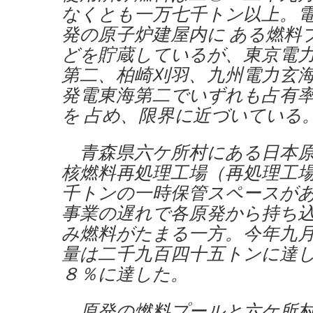
なくとも一万七千トン以上。
発の原子炉建屋内に ある燃料
どを貯蔵しているが、東京電
第二、柏崎刈羽、九州電力玄
発電東海第二でいずれも占有
を 占め、限界に近づいている
青森県六ケ所村にある日本原
核燃料再処理工場（再処理工
千トンの一時保管スペースが
事業の遅れで各原発から持ち
み燃料がたまる一方。今年九
量は二千九百四十五トンに達
８％に達した。
原発の燃料プールと六ケ所村