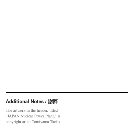
Additional Notes / 謝辞
The artwork in the header, titled
"JAPAN:Nuclear Power Plant," is
copyright artist Tomiyama Taeko.