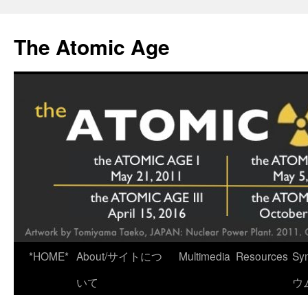
Skip
to
The Atomic Age
content
*HOME*
About/サイトにつ
Multimedia
Resources
Sy
いて
ウ