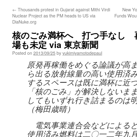
←
Thousands protest in Gujarat against Mithi Virdi
New Yo
Nuclear Project as the PM heads to US via
Funds Woul
DiaNuke.org
核のごみ満杯へ 打つ手なし 
場も未定 via 東京新聞
Posted on
2013/09/25
by
yukimiyamotodepaul
原発再稼働をめぐる論議が高
ら出る放射線量の高い使用済
するスペースは既に満杯に近
「核のごみ」が解決しないま
してもいずれ行き詰まるのは
（梅田歳晴）
電気事業連合会などによると
使用済み燃料は二〇一二年九