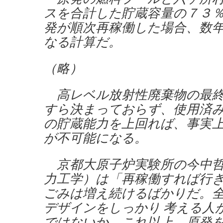
スを合計した貯蔵容量の７３
発が順次再稼働した場合、数
なる計算だ。
（略）
高レベル放射性廃棄物の最終
すら決まっておらず、使用済
の貯蔵能力を上回れば、事実
が不可能になる。
京都大原子炉実験所の今中哲
力工学）は「再稼働すれば行
ごみは増え続けるばかりだ。
デザインをしっかり 考える人
ではないか。これ以上、原発