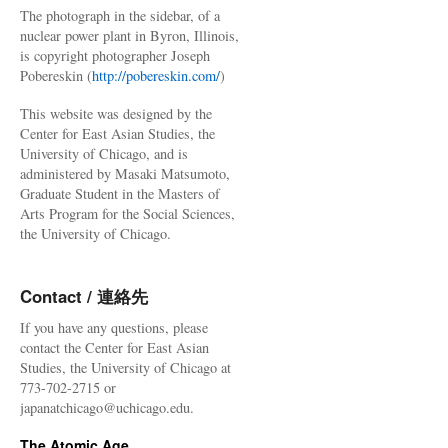
The photograph in the sidebar, of a
nuclear power plant in Byron, Illinois,
is copyright photographer Joseph
Pobereskin (
http://pobereskin.com/
)
This website was designed by the
Center for East Asian Studies, the
University of Chicago, and is
administered by Masaki Matsumoto,
Graduate Student in the Masters of
Arts Program for the Social Sciences,
the University of Chicago.
Contact / 連絡先
If you have any questions, please
contact the Center for East Asian
Studies, the University of Chicago at
773-702-2715 or
japanatchicago@uchicago.edu.
The Atomic Age