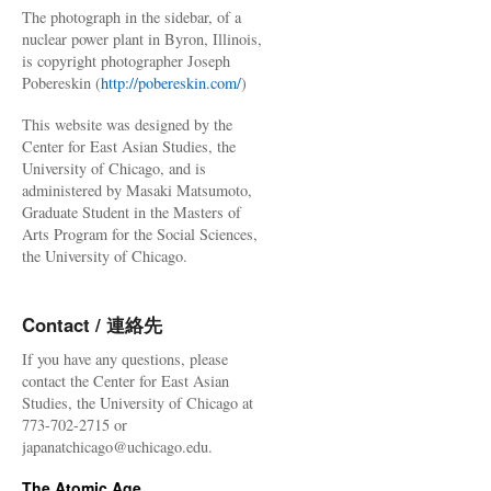
The photograph in the sidebar, of a
nuclear power plant in Byron, Illinois,
is copyright photographer Joseph
Pobereskin (
http://pobereskin.com/
)
This website was designed by the
Center for East Asian Studies, the
University of Chicago, and is
administered by Masaki Matsumoto,
Graduate Student in the Masters of
Arts Program for the Social Sciences,
the University of Chicago.
Contact / 連絡先
If you have any questions, please
contact the Center for East Asian
Studies, the University of Chicago at
773-702-2715 or
japanatchicago@uchicago.edu.
The Atomic Age