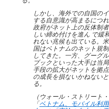
る。
しかし、海外での自国のイ
する自意識が高まるにつれ
政府がネット上の反体制者
しい締め付けを進ん で緩
れない兆候も出ている。米
国はベトナムのネット規制
してきた。一方、グーグル
ブックといった大手は当局
手段の拡大がネットを拠点
の成長を損ないかねないと
る。
（ウォール・ストリート・
「
ベトナム、モバイル利用