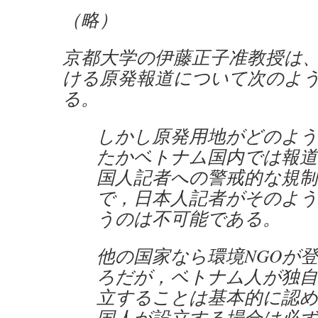
（略）
京都大学の伊藤正子准教授は
ける原発報道について次のよ
る。
しかし原発用地がどのよう
たかベトナム国内では報道
国人記者への警戒的な規制
で，日本人記者がそのよう
うのは不可能である。
他の国家なら環境NGOが
ろだが，ベトナム人が独自
立することは基本的に認め
国人が設立する場合は必ず