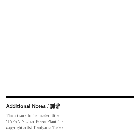
Additional Notes / 謝辞
The artwork in the header, titled
"JAPAN:Nuclear Power Plant," is
copyright artist Tomiyama Taeko.