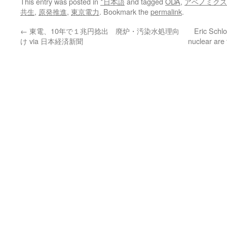
This entry was posted in
*日本語
and tagged
ODA
,
アベノミクス
共生
,
原発推進
,
東京電力
. Bookmark the
permalink
.
←
東電、10年で１兆円捻出 廃炉・汚染水処理向
Eric Schlo
け via 日本経済新聞
nuclear are