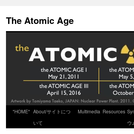
Skip
to
The Atomic Age
content
*HOME*
About/サイトにつ
Multimedia
Resources
Sy
いて
ウ