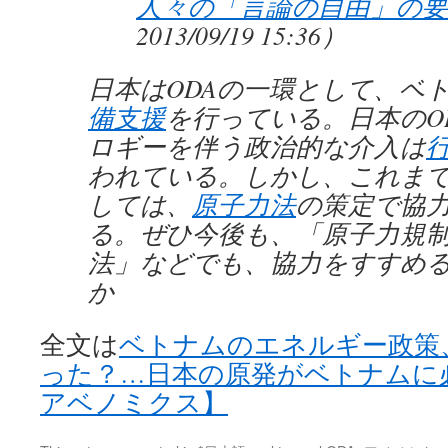
人々の「言論の自由」の要
2013/09/19 15:36）
日本はODAの一環として、ベ
備支援
を行っている。日本のO
ロギーを伴う政治的な介入は
われている。しかし、これま
しては、
原子力法
の策定で協
る。ぜひ今後も、「原子力規
法」などでも、協力をすすめ
か
全文は
ベトナムのエネルギー政策
った？…日本の原発がベトナムに
アベノミクス】