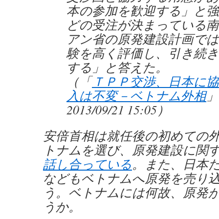
本の参加を歓迎する」と強
どの受注が決まっている南
アン省の原発建設計画では
験を高く評価し、引き続き
する」と答えた。
（「
ＴＰＰ交渉、日本に協
入は不変－ベトナム外相
」
2013/09/21 15:05）
安倍首相は就任後の初めての
トナムを選び、原発建設に関
話し合っている
。また、日本
などもベトナムへ原発を売り
う。ベトナムには何故、原発
うか。