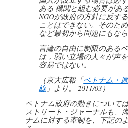
ある 機関と組む必要があ
NGOが政府の方針に反す
ことはできない。そのため
など最初から問題にもなら
言論の自由に制限のあるベ
は，弱い立場の人々が声を
容易ではない。
（京大広報「
ベトナム・原
線
」より。 2011/03）
ベトナム政府の動きについて
ストリート・ジャーナルも、
ナムに対する牽制を、下記の