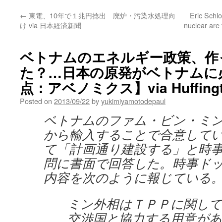
←
東電、10年で１兆円捻出 廃炉・汚染水処理向
Eric Schlo
け via 日本経済新聞
nuclear are
ベトナムのエネルギー政策、作
た？…日本の原発がベトナムに
点：アベノミクス】via Huffingto
Posted on
2013/09/22
by
yukimiyamotodepaul
ベトナムのファム・ビン・ミ
から輸入することで合意して
て「計画通り建設する」と時
問に書面で回答した。時事ド
内容を次のように報じている
ミン外相はＴＰＰに関して
交渉国と協力する用意があ