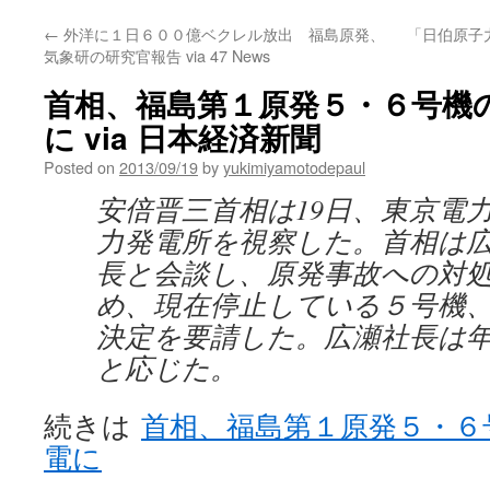
←
外洋に１日６００億ベクレル放出 福島原発、
「日伯原子
気象研の研究官報告 via 47 News
首相、福島第１原発５・６号機
に via 日本経済新聞
Posted on
2013/09/19
by
yukimiyamotodepaul
安倍晋三首相は19日、東京電
力発電所を視察した。首相は
長と会談し、原発事故への対
め、現在停止している５号機
決定を要請した。広瀬社長は
と応じた。
続きは
首相、福島第１原発５・６
電に