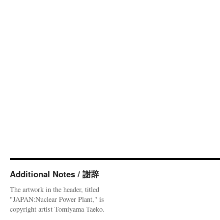
Additional Notes / 謝辞
The artwork in the header, titled
"JAPAN:Nuclear Power Plant," is
copyright artist Tomiyama Taeko.