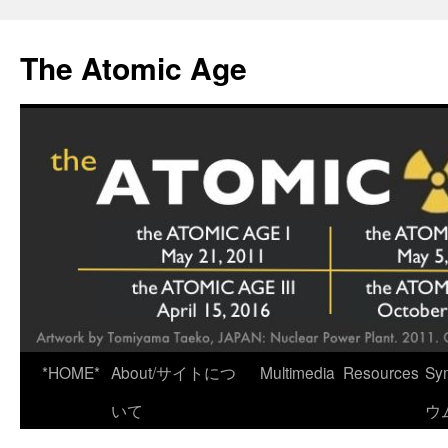
Skip
to
The Atomic Age
content
*HOME*
About/サイトにつ
Multimedia
Resources
Sy
いて
ウ