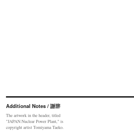
Additional Notes / 謝辞
The artwork in the header, titled
"JAPAN:Nuclear Power Plant," is
copyright artist Tomiyama Taeko.