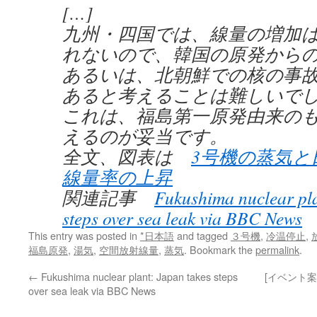
[…]
九州・四国では、線量の増加
れないので、韓国の原発から
あるいは、北朝鮮での核の事
あると考えることは難しいで
これは、福島第一原発由来の
えるのが妥当です。
全文、図表は
3号機の蒸気と
線量率の上昇
関連記事
Fukushima nuclear pla
steps over sea leak via BBC News
This entry was posted in
*日本語
and tagged
３号機
,
冷温停止
,
福島原発
,
湯気
,
空間放射線量
,
蒸気
. Bookmark the
permalink
.
←
Fukushima nuclear plant: Japan takes steps
[イベント
over sea leak via BBC News