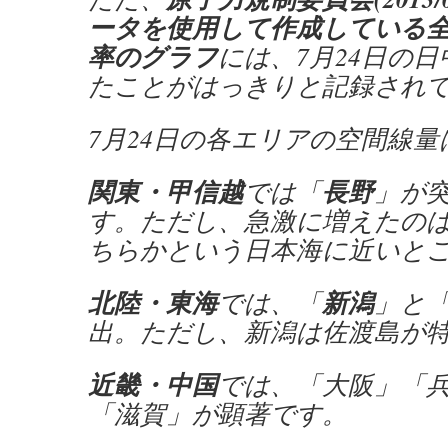
ータを使用して作成している
率のグラフ
には、7月24日の
たことがはっきりと記録され
7月24日の各エリアの空間線
関東・甲信越
長野
では「
」が
す。ただし、急激に増えたの
ちらかという日本海に近いと
北陸・東海
新潟
では、「
」と
出。ただし、新潟は佐渡島が
近畿・中国
では、「大阪」「
「滋賀」が顕著です。