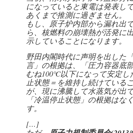
になっていると東電は発表し
あくまで推測に過ぎません。
もし、原子炉内部から漏れ出
ら、核燃料の崩壊熱が活発に
示していることになります。
野田内閣時代に声明を出した
言」の根拠は、「圧力容器底
むね100℃以下になって安定
止状態＝を維持し続けている
が、現に沸騰して水蒸気が出
「冷温停止状態」の根拠はな
す。
[…]
原子力規制委員会(2013/0
ただ、