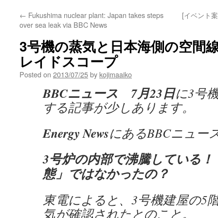
←
Fukushima nuclear plant: Japan takes steps
[イベント
over sea leak via BBC News
3号機の蒸気と日本海側の空間線量
レイドスコープ
Posted on
2013/07/25
by
kojimaaiko
BBCニュース 7月23日
に3号
する記事が少しあります。
Energy News
にあるBBCニュース
3号炉の内部で沸騰している！
態」ではなかったの？
東電によると、3号機建屋の5
気が確認されたとのこと。