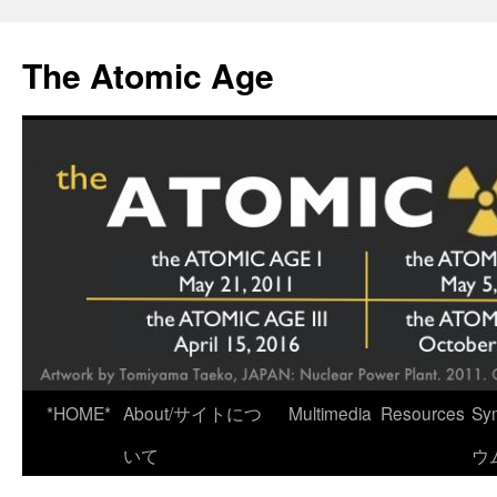
Skip
to
The Atomic Age
content
*HOME*
About/サイトにつ
Multimedia
Resources
Sy
いて
ウ