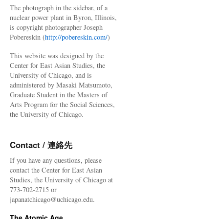
The photograph in the sidebar, of a
nuclear power plant in Byron, Illinois,
is copyright photographer Joseph
Pobereskin (
http://pobereskin.com/
)
This website was designed by the
Center for East Asian Studies, the
University of Chicago, and is
administered by Masaki Matsumoto,
Graduate Student in the Masters of
Arts Program for the Social Sciences,
the University of Chicago.
Contact / 連絡先
If you have any questions, please
contact the Center for East Asian
Studies, the University of Chicago at
773-702-2715 or
japanatchicago@uchicago.edu.
The Atomic Age