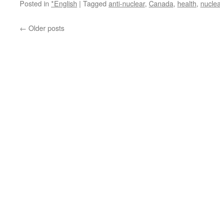
の
Posted in
*English
|
Tagged
anti-nuclear
,
Canada
,
health
,
nucle
危
険
←
Older posts
安
全
管
理
担
当
者
た
ち、
炎
天
下
作
業
の
不
安、
口々
に
via