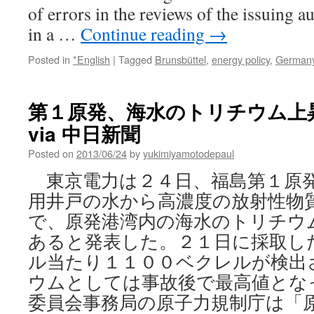
of errors in the reviews of the issuing au
手
伝
in a …
Continue reading
→
い
を
Posted in
*English
|
Tagged
Brunsbüttel
,
energy policy
,
German
行
い
ま
第１原発、海水のトリチウム上
し
た
via 中日新聞
via
Posted on
2013/06/24
SVCF
by
yukimiyamotodepaul
(福
東京電力は２４日、福島第１原
島
原
用井戸の水から高濃度の放射性物
発
で、原発港湾内の海水のトリチウ
行
あると発表した。２１日に採取し
動
隊）
ル当たり１１００ベクレルが検出
通
ウムとしては事故後で最高値とな
信
委員会事務局の原子力規制庁は「