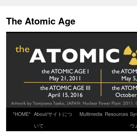
Skip
to
The Atomic Age
content
*HOME*
About/サイトにつ
Multimedia
Resources
Sy
いて
ウ