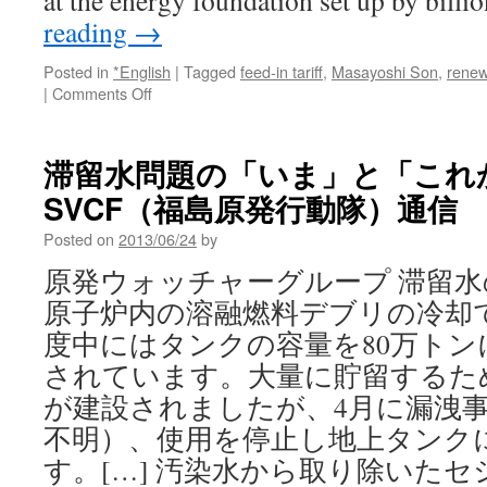
at the energy foundation set up by bill
reading
→
Posted in
*English
|
Tagged
feed-in tariff
,
Masayoshi Son
,
renew
on
|
Comments Off
Japan’s
High-
Cost
滞留水問題の「いま」と「これか
Renewable
SVCF（福島原発行動隊）通信
Energy
Curbs
Posted on
2013/06/24
by
Subsidy
Impact
原発ウォッチャーグループ 滞留
via
原子炉内の溶融燃料デブリの冷却です
Bloomberg
度中にはタンクの容量を80万ト
されています。大量に貯留するた
が建設されましたが、4月に漏洩
不明）、使用を停止し地上タンク
す。[…] 汚染水から取り除いた