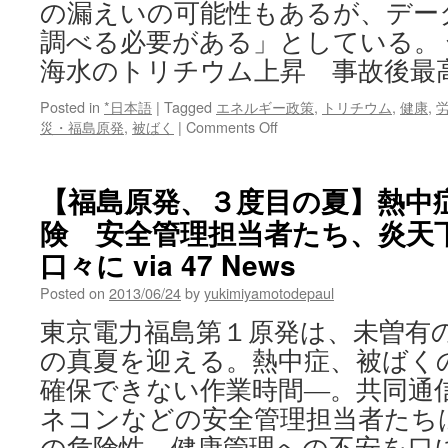
の漏えいの可能性もあるが、デー
調べる必要がある」としている。
海水のトリチウム上昇 事故後最
Posted in
*日本語
|
Tagged
エネルギー政策
,
トリチウム
,
健康
,
on
災・福島原発
,
被ばく
|
Comments Off
第
１
原
【福島原発、３度目の夏】熱中
発、
険 安全管理担当者たち、炎天
海
水
口々に via 47 News
の
ト
Posted on
2013/06/24
by
yukimiyamotodepaul
リ
東京電力福島第１原発は、未曽有
チ
ウ
の真夏を迎える。熱中症、被ばく
ム
確保できない作業時間―。共同通
上
昇
ネコンなどの安全管理担当者たち
事
の危険性、健康管理への不安を口に
故