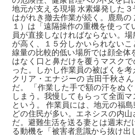
後
地元が支える現場 水素爆発した３
最
はがれき撤去作業が続く。鹿島の
高
値
１）は「遠隔操作の重機を使って
via
員が直接しなければならない。場
中
が高く、１５分しかいられないこ
日
新
線量の比較的低い場所では顔全体
聞
はなく口と鼻だけを覆うマスクで
った。しかし作業員の被ばくを考
クリア・エナジーの 吉田千秋さ
だ。 「作業した手で額の汗をぬ
しまう。我慢してもらって全面マ
という。 作業員には、地元の福
どの住民が多い。エネシスの内山
だ。避難生活を送る妻とは週末だ
る動機を「被害者意識から抜け出