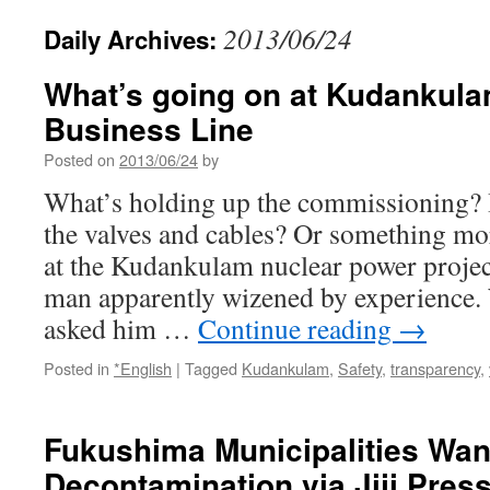
2013/06/24
Daily Archives:
What’s going on at Kudankula
Business Line
Posted on
2013/06/24
by
What’s holding up the commissioning? I
the valves and cables? Or something mo
at the Kudankulam nuclear power project
man apparently wizened by experience.
asked him …
Continue reading
→
Posted in
*English
|
Tagged
Kudankulam
,
Safety
,
transparency
,
Fukushima Municipalities Wan
Decontamination via Jiji Pres