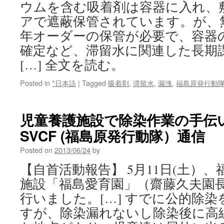
ウムを含む吸着剤は容器に入れ、
アで遮蔽保管されています。が、
年オーダーの保管が必要で、容器
確定など、滞留水に関連した長期
[…] 全文を読む。
Posted in
*日本語
|
Tagged
吸着剤
,
滞留水
,
漏洩
,
福島原発行動隊(
児童養護施設で除染作業の手伝い
SVCF (福島原発行動隊）通信
Posted on
2013/06/24
by
【自首活動報告】 5月11日(土）
施設「福島愛育園」（齋藤久夫園
行いました。[…] すでに公的除
すが、除染漏れないし除染後に高