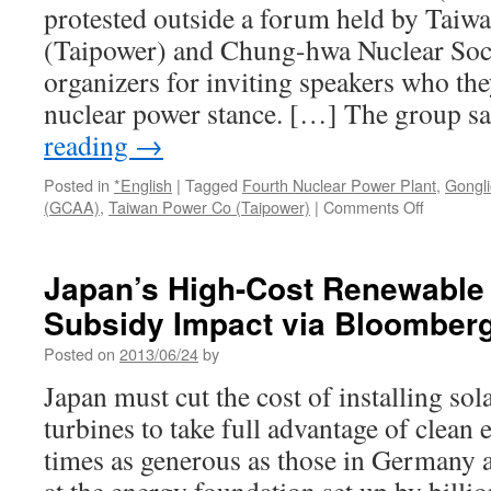
protested outside a forum held by Taiw
Press
(Taipower) and Chung-hwa Nuclear Socie
organizers for inviting speakers who the
nuclear power stance. […] The group s
reading
→
Posted in
*English
|
Tagged
Fourth Nuclear Power Plant
,
Gongli
on
(GCAA)
,
Taiwan Power Co (Taipower)
|
Comments Off
Green
activists
say
Japan’s High-Cost Renewable
forum
Subsidy Impact via Bloomber
has
pro-
Posted on
2013/06/24
by
nuclear
agenda
Japan must cut the cost of installing so
via
turbines to take full advantage of clean 
The
Taipei
times as generous as those in Germany a
Times