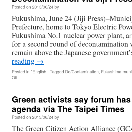
Posted on
2013/06/24
by
Fukushima, June 24 (Jiji Press)–Munici
Prefecture, home to Tokyo Electric Powe
Fukushima No.1 nuclear power plant, are
for a second round of decontamination w
remain above the Japanese government’
reading
→
Posted in
*English
|
Tagged
De/Contamination
,
Fukushima munic
on
Off
Fukushima
Municipalities
Want
Green activists say forum has
2nd
agenda via The Taipei Times
Round
of
Posted on
2013/06/24
by
Decontamination
via
The Green Citizen Action Alliance (GC
Jiji