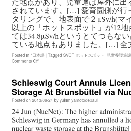
た地点があり、児童達は屋外に出
されています。[…] 愛育園側が
タリングで、地表面で２μSv/h(
以上の「ホットスポット」が12
ては34.8μSv/hというとてつも
ている地点もありました。[…] 
Posted in
*日本語
|
Tagged
SVCF
,
ホットスポット
,
児童養護施
on
Comments Off
児
童
養
Schleswig Court Annuls Licen
護
Storage At Brunsbüttel via Nu
施
設
Posted on
2013/06/24
by
yukimiyamotodepaul
で
除
24 Jun (NucNet): The higher administrat
染
Schleswig in Germany has annulled a li
作
業
nuclear waste storage at the Brunsbüttel
の