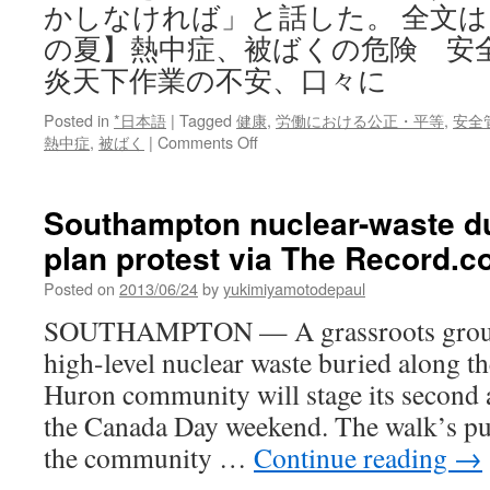
かしなければ」と話した。 全文
の夏】熱中症、被ばくの危険 安
炎天下作業の不安、口々に
Posted in
*日本語
|
Tagged
健康
,
労働における公正・平等
,
安全
on
熱中症
,
被ばく
|
Comments Off
【福
島
原
Southampton nuclear-waste 
発、
plan protest via The Record.
３
度
Posted on
2013/06/24
by
yukimiyamotodepaul
目
の
SOUTHAMPTON — A grassroots group 
夏】
high-level nuclear waste buried along th
熱
中
Huron community will stage its second 
症、
the Canada Day weekend. The walk’s pur
被
ば
the community …
Continue reading
→
く