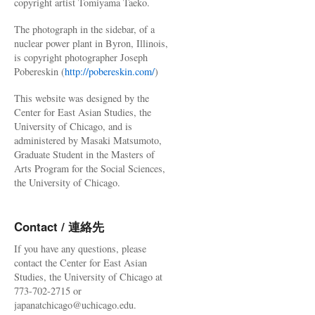
copyright artist Tomiyama Taeko.
The photograph in the sidebar, of a
nuclear power plant in Byron, Illinois,
is copyright photographer Joseph
Pobereskin (
http://pobereskin.com/
)
This website was designed by the
Center for East Asian Studies, the
University of Chicago, and is
administered by Masaki Matsumoto,
Graduate Student in the Masters of
Arts Program for the Social Sciences,
the University of Chicago.
Contact / 連絡先
If you have any questions, please
contact the Center for East Asian
Studies, the University of Chicago at
773-702-2715 or
japanatchicago@uchicago.edu.