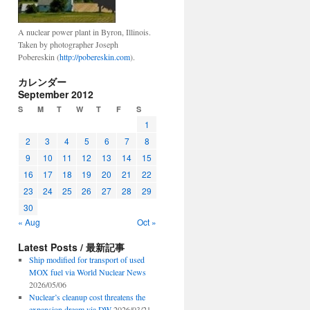
A nuclear power plant in Byron, Illinois.
Taken by photographer Joseph
Pobereskin (
http://pobereskin.com
).
カレンダー
September 2012
S
M
T
W
T
F
S
1
2
3
4
5
6
7
8
9
10
11
12
13
14
15
16
17
18
19
20
21
22
23
24
25
26
27
28
29
30
« Aug
Oct »
Latest Posts / 最新記事
Ship modified for transport of used
MOX fuel via World Nuclear News
2026/05/06
Nuclear’s cleanup cost threatens the
expansion dream via DW
2026/03/21