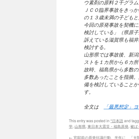
ウ素剤の原料２千グラム
ＪＣＯ臨界事故をきっか
の１３歳未満の子どもと
今回の原発事故を契機に
検討している」（県原子
訴えている滋賀県も福井
検討する。
山形県では事故後、新潟
ストを１カ所から６カ所
故時、福島県から多数の
多数あったことを指摘。
備を検討していることか
す。
全文は
「最悪想定」ヨウ
This entry was posted in
*日本語
and tag
学
,
山形県
,
東日本大震災・福島原発
,
被ば
←
官邸前の原発抗議行動、半年に 「大