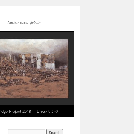
Nuclear issues globally
idge Project 2018
Links/リンク