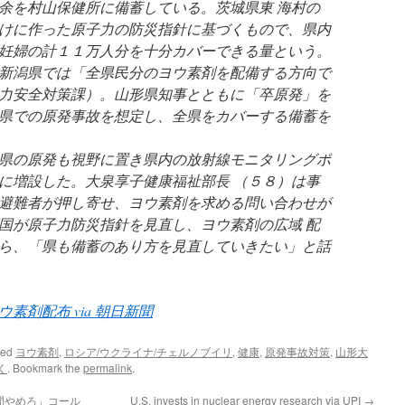
余を村山保健所に備蓄している。茨城県東 海村の
けに作った原子力の防災指針に基づくもので、県内
妊婦の計１１万人分を十分カバーできる量という。
新潟県では「全県民分のヨウ素剤を配備する方向で
力安全対策課）。山形県知事とともに「卒原発」を
県での原発事故を想定し、全県をカバーする備蓄を
県の原発も視野に置き県内の放射線モニタリングポ
に増設した。大泉享子健康福祉部長 （５８）は事
避難者が押し寄せ、ヨウ素剤を求める問い合わせが
国が原子力防災指針を見直し、ヨウ素剤の広域 配
ら、「県も備蓄のあり方を見直していきたい」と話
素剤配布 via 朝日新聞
ged
ヨウ素剤
,
ロシア/ウクライナ/チェルノブイリ
,
健康
,
原発事故対策
,
山形大
く
. Bookmark the
permalink
.
間やめろ」コール
U.S. invests in nuclear energy research via UPI
→