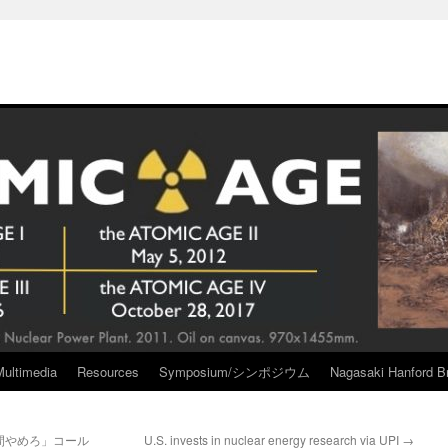
Multimedia
Resources
Symposium/シンポジウム
Nagasaki Hanford Br
間やめろ」コール
U.S. invests in nuclear energy research via UPI
→