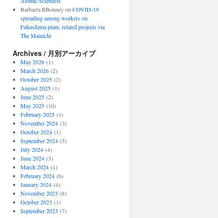
Atomic Scientists
Barbarra BBonney
on
COVID-19
spreading among workers on
Fukushima plant, related projects via
The Mainichi
Archives / 月別アーカイブ
May 2026
(1)
March 2026
(2)
October 2025
(2)
August 2025
(1)
June 2025
(2)
May 2025
(10)
February 2025
(1)
November 2024
(3)
October 2024
(1)
September 2024
(5)
July 2024
(4)
June 2024
(3)
March 2024
(1)
February 2024
(6)
January 2024
(4)
November 2023
(8)
October 2023
(1)
September 2023
(7)