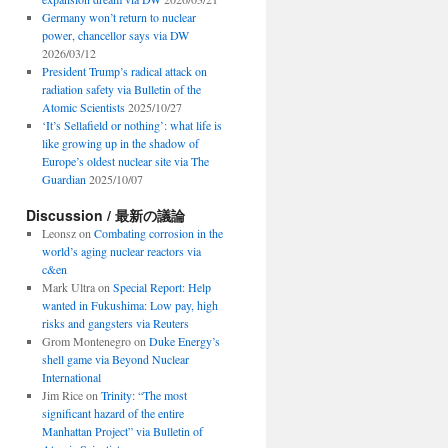
Germany won’t return to nuclear
power, chancellor says via DW
2026/03/12
President Trump’s radical attack on
radiation safety via Bulletin of the
Atomic Scientists
2025/10/27
‘It’s Sellafield or nothing’: what life is
like growing up in the shadow of
Europe’s oldest nuclear site via The
Guardian
2025/10/07
Discussion / 最新の議論
Leonsz
on
Combating corrosion in the
world’s aging nuclear reactors via
c&en
Mark Ultra
on
Special Report: Help
wanted in Fukushima: Low pay, high
risks and gangsters via Reuters
Grom Montenegro
on
Duke Energy’s
shell game via Beyond Nuclear
International
Jim Rice
on
Trinity: “The most
significant hazard of the entire
Manhattan Project” via Bulletin of