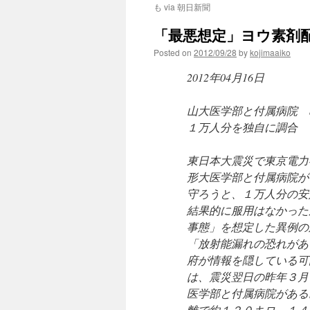
も via 朝日新聞
「最悪想定」ヨウ素剤配布
Posted on
2012/09/28
by
kojimaaiko
2012年04月16日
山大医学部と付属病院 
１万人分を独自に調合
東日本大震災で東京電力
形大医学部と付属病院が
守ろうと、１万人分の安
結果的に服用はなかった
事態」を想定した異例の
「放射能漏れの恐れがあ
府が情報を隠している可
は、震災翌日の昨年３月
医学部と付属病院がある
離で約１２０キロ。１４