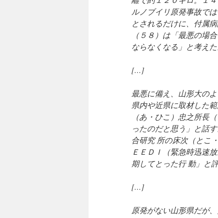
ルノブイリ原発事故では
とされるだけに、付属病
（５８）は「最悪の場合
ならなくなる」と考えた
[…]
最悪に備え、山形大のよ
県内や近県に取材した範
（あ・ひこ）忠之所長（
ったのだと思う」と話す
合研究 所の床次（とこ
ＥＥＤＩ（緊急時迅速放
期してとった行 動」と
[…]
原発がない山形県だが、