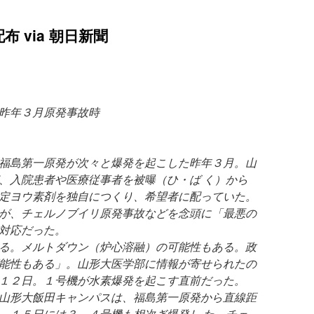
 via 朝日新聞
昨年３月原発事故時
福島第一原発が次々と爆発を起こした昨年３月。山
、入院患者や医療従事者を被曝（ひ・ば く）から
定ヨウ素剤を独自につくり、希望者に配っていた。
が、チェルノブイリ原発事故などを念頭に「最悪の
対応だった。
る。メルトダウン（炉心溶融）の可能性もある。政
能性もある」。山形大医学部に情報が寄せられたの
１２日。１号機が水素爆発を起こす直前だった。
山形大飯田キャンパスは、福島第一原発から直線距
、１５日には３、４号機も相次ぎ爆発し た。チェ