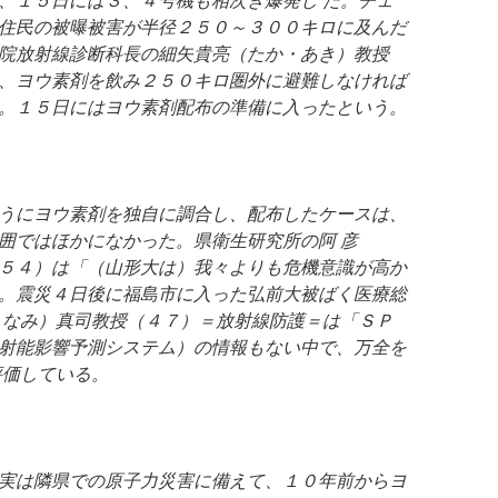
住民の被曝被害が半径２５０～３００キロに及んだ
院放射線診断科長の細矢貴亮（たか・あき）教授
、ヨウ素剤を飲み２５０キロ圏外に避難しなければ
。１５日にはヨウ素剤配布の準備に入ったという。
うにヨウ素剤を独自に調合し、配布したケースは、
囲ではほかになかった。県衛生研究所の阿 彦
５４）は「（山形大は）我々よりも危機意識が高か
。震災４日後に福島市に入った弘前大被ばく医療総
・なみ）真司教授（４７）＝放射線防護＝は「ＳＰ
射能影響予測システム）の情報もない中で、万全を
評価している。
実は隣県での原子力災害に備えて、１０年前からヨ