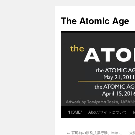
Skip
to
The Atomic Age
content
*HOME*
About/サイトについて
←
官邸前の原発抗議行動、半年に 「大