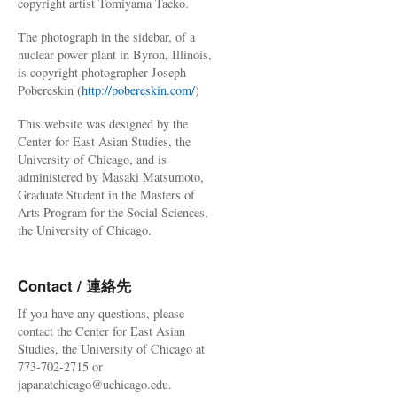
copyright artist Tomiyama Taeko.
The photograph in the sidebar, of a
nuclear power plant in Byron, Illinois,
is copyright photographer Joseph
Pobereskin (
http://pobereskin.com/
)
This website was designed by the
Center for East Asian Studies, the
University of Chicago, and is
administered by Masaki Matsumoto,
Graduate Student in the Masters of
Arts Program for the Social Sciences,
the University of Chicago.
Contact / 連絡先
If you have any questions, please
contact the Center for East Asian
Studies, the University of Chicago at
773-702-2715 or
japanatchicago@uchicago.edu.