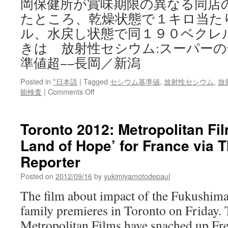
岡保健所が賞味期限の異なる同店
たところ、乾燥状態で１キロ当た
ル、水戻し状態で同１９０ベクレ
きは 放射性セシウム:スーパー
準値超−−長岡／新潟
Posted in
*日本語
|
Tagged
セシウム基準値
,
放射性セシウム
,
放
on
能検査
|
Comments Off
放
射
性
Toronto 2012: Metropolitan Fi
セ
Land of Hope’ for France via 
シ
ウ
Reporter
ム:
ス
Posted on
2012/09/16
by
yukimiyamotodepaul
ー
The film about impact of the Fukushima
パ
ー
family premieres in Toronto on Frid
の
Metropolitan Films have snached up Fre
干