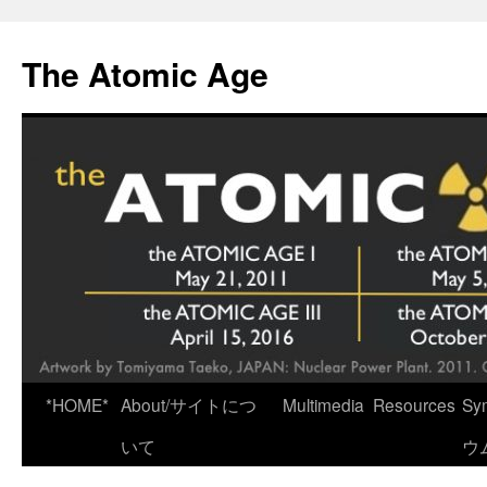
Skip
to
The Atomic Age
content
*HOME*
About/サイトにつ
Multimedia
Resources
Sy
いて
ウ