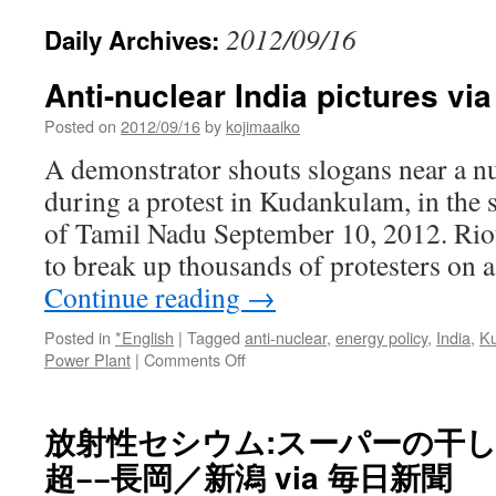
2012/09/16
Daily Archives:
Anti-nuclear India pictures vi
Posted on
2012/09/16
by
kojimaaiko
A demonstrator shouts slogans near a n
during a protest in Kudankulam, in the 
of Tamil Nadu September 10, 2012. Riot 
to break up thousands of protesters on 
Continue reading
→
Posted in
*English
|
Tagged
anti-nuclear
,
energy policy
,
India
,
K
on
Power Plant
|
Comments Off
Anti-
nuclear
India
放射性セシウム:スーパーの干
pictures
超−−長岡／新潟 via 毎日新聞
via
Reuters