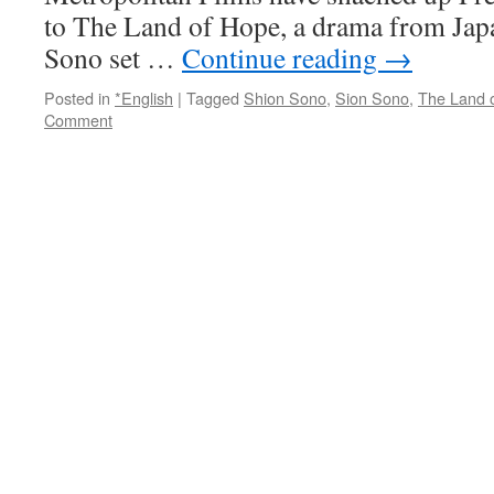
し
to The Land of Hope, a drama from Japa
シ
Sono set …
Continue reading
→
イ
タ
Posted in
*English
|
Tagged
Shion Sono
,
Sion Sono
,
The Land 
ケ、
Comment
基
準
値
超
−
−長
岡
／
新
潟
via
毎
日
新
聞