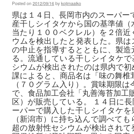
Posted on
2012/09/16
by
kojimaaiko
県は１４日、長岡市内のスーパー
産干しシイタケから国の基準値（
当たり１００ベクレル）を２倍近
ウムを検出したと発表した。県は
の中止を指導するとともに、製造
る。流通している干しシイタケで
シウムが検出されたのは県内で初
課によると、商品名は「味の舞椎
（７０グラム入り）。賞味期限は
で、食品加工会社「丸善海苔加工
区）が販売している。 １４日に
ーパーで購入した干しシイタケを
（新潟市）に持ち込んで調べても
超の放射性セシウムが検出されて