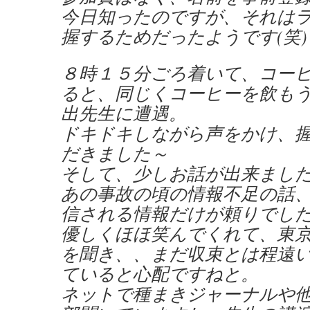
今日知ったのですが、それは
握するためだったようです(笑)
８時１５分ごろ着いて、コー
ると、同じくコーヒーを飲も
出先生に遭遇。
ドキドキしながら声をかけ、
だきました～
そして、少しお話が出来まし
あの事故の頃の情報不足の話
信される情報だけが頼りでし
優しくほほ笑んでくれて、東
を聞き、、まだ収束とは程遠
ていると心配ですねと。
ネットで種まきジャーナルや