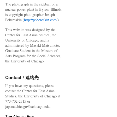
The photograph in the sidebar, of a
nuclear power plant in Byron, Illinois,
is copyright photographer Joseph
Pobereskin (
http://pobereskin.com/
)
This website was designed by the
Center for East Asian Studies, the
University of Chicago, and is
administered by Masaki Matsumoto,
Graduate Student in the Masters of
Arts Program for the Social Sciences,
the University of Chicago.
Contact / 連絡先
If you have any questions, please
contact the Center for East Asian
Studies, the University of Chicago at
773-702-2715 or
japanatchicago@uchicago.edu.
The Atomic Age