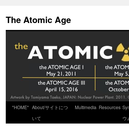
Skip
to
The Atomic Age
content
*HOME*
About/サイトにつ
Multimedia
Resources
Sy
いて
ウ