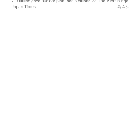
←
Utilities gave nuclear plant hosts billions via The
Atomic Ag
Japan Times
島＠シカ