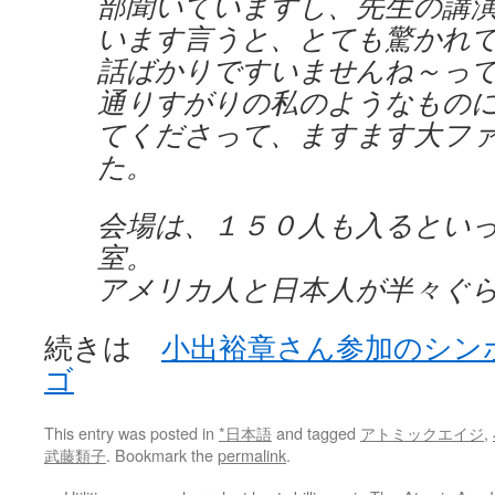
部聞いていますし、先生の講
います言うと、とても驚かれ
話ばかりですいませんね～って(
通りすがりの私のようなもの
てくださって、ますます大フ
た。
会場は、１５０人も入るとい
室。
アメリカ人と日本人が半々ぐ
続きは
小出裕章さん参加のシン
ゴ
This entry was posted in
*日本語
and tagged
アトミックエイジ
,
武藤類子
. Bookmark the
permalink
.