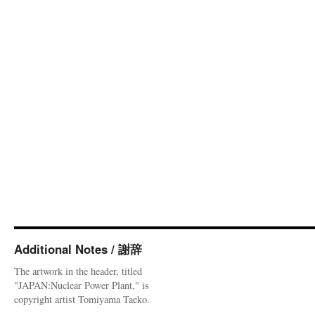
Additional Notes / 謝辞
The artwork in the header, titled
"JAPAN:Nuclear Power Plant," is
copyright artist Tomiyama Taeko.