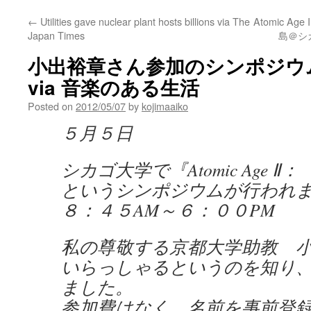
←
Utilities gave nuclear plant hosts billions via The
Atomic Ag
Japan Times
島＠シカ
小出裕章さん参加のシンポジウ
via 音楽のある生活
Posted on
2012/05/07
by
kojimaaiko
５月５日
シカゴ大学で『Atomic Age Ⅱ：
というシンポジウムが行われ
８：４５AM～６：００PM
私の尊敬する京都大学助教 
いらっしゃるというのを知り
ました。
参加費はなく、名前を事前登