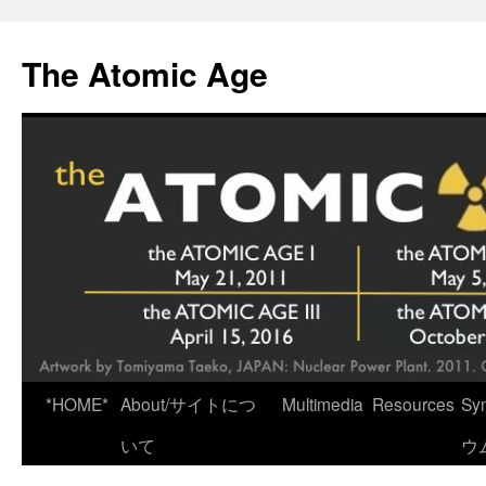
Skip
to
The Atomic Age
content
*HOME*
About/サイトにつ
Multimedia
Resources
Sy
いて
ウ