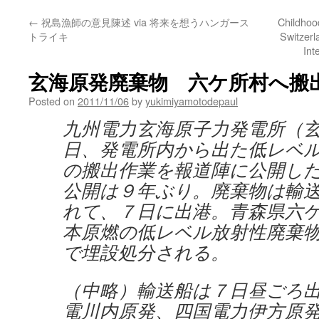
←
祝島漁師の意見陳述 via 将来を想うハンガース
Childhoo
トライキ
Switzerl
Int
玄海原発廃棄物 六ケ所村へ搬出 via
Posted on
2011/11/06
by
yukimiyamotodepaul
九州電力玄海原子力発電所（
日、発電所内から出た低レベ
の搬出作業を報道陣に公開し
公開は９年ぶり。廃棄物は輸
れて、７日に出港。青森県六
本原燃の低レベル放射性廃棄
で埋設処分される。
（中略）輸送船は７日昼ごろ
電川内原発、四国電力伊方原