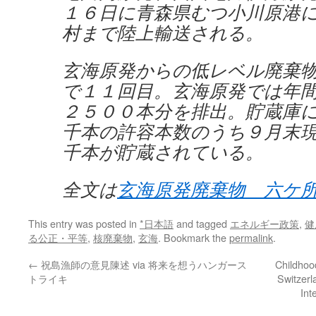
１６日に青森県むつ小川原港
村まで陸上輸送される。
玄海原発からの低レベル廃棄
で１１回目。玄海原発では年
２５００本分を排出。貯蔵庫
千本の許容本数のうち９月末
千本が貯蔵されている。
全文は
玄海原発廃棄物 六ケ
This entry was posted in
*日本語
and tagged
エネルギー政策
,
健
る公正・平等
,
核廃棄物
,
玄海
. Bookmark the
permalink
.
←
祝島漁師の意見陳述 via 将来を想うハンガース
Childhoo
トライキ
Switzerl
Int