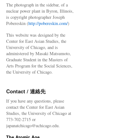
The photograph in the sidebar, of a
nuclear power plant in Byron, Illinois,
is copyright photographer Joseph
Pobereskin (
http://pobereskin.com/
)
This website was designed by the
Center for East Asian Studies, the
University of Chicago, and is
administered by Masaki Matsumoto,
Graduate Student in the Masters of
Arts Program for the Social Sciences,
the University of Chicago.
Contact / 連絡先
If you have any questions, please
contact the Center for East Asian
Studies, the University of Chicago at
773-702-2715 or
japanatchicago@uchicago.edu.
The Atomic Age