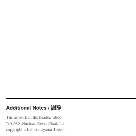
Additional Notes / 謝辞
The artwork in the header, titled
"JAPAN:Nuclear Power Plant," is
copyright artist Tomiyama Taeko.