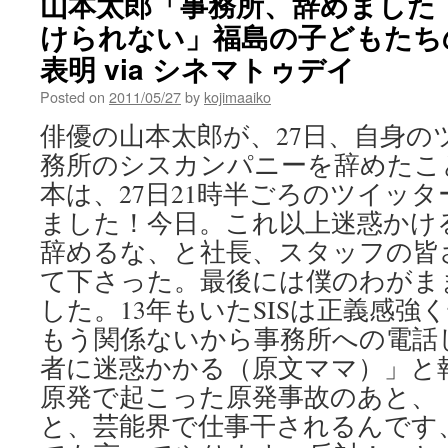
山本太郎「事務所、辞めました
けられない」福島の子どもたち
表明 via シネマトゥデイ
Posted on
2011/05/27
by
kojimaaiko
俳優の山本太郎が、27日、自身の
務所のシスカンパニーを辞めたこ
本は、27日21時半ごろのツイッ
ました！今日。これ以上迷惑かけ
辞めるな、と社長、スタッフの皆
て下さった。最後には僕のわがま
した。13年もいたSISは正義感強
もう関係ないから事務所への電話
者に迷惑かかる（原文ママ）」と
原発で起こった原発事故のあと、
と、芸能界で仕事干されるんです