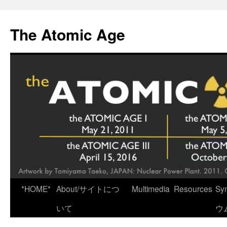
Skip
to
The Atomic Age
content
*HOME*
About/サイトにつ
Multimedia
Resources
Sy
いて
ウ