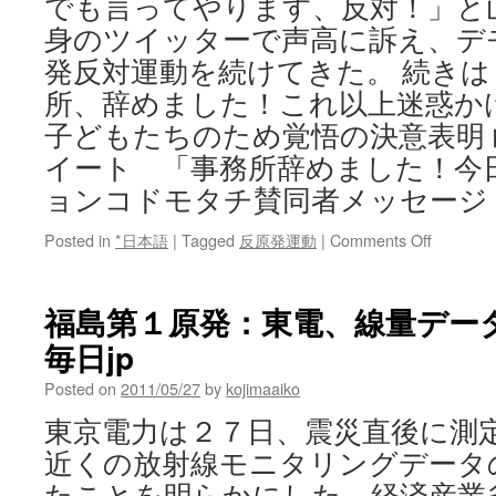
でも言ってやります、反対！」と
身のツイッターで声高に訴え、デ
発反対運動を続けてきた。 続きは
所、辞めました！これ以上迷惑か
子どもたちのため覚悟の決意表明
イート 「事務所辞めました！今
ョンコドモタチ賛同者メッセー
on
Posted in
*日本語
|
Tagged
反原発運動
|
Comments Off
山
本
太
福島第１原発：東電、線量データ
郎
毎日jp
「事
務
Posted on
2011/05/27
by
kojimaaiko
所、
辞
東京電力は２７日、震災直後に測
め
近くの放射線モニタリングデータ
ま
し
たことを明らかにした。経済産業