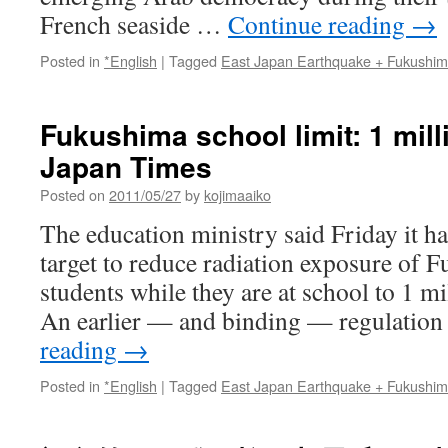
French seaside …
Continue reading
→
Posted in
*English
|
Tagged
East Japan Earthquake + Fukushi
Fukushima school limit: 1 mill
Japan Times
Posted on
2011/05/27
by
kojimaaiko
The education ministry said Friday it h
target to reduce radiation exposure of 
students while they are at school to 1 mil
An earlier — and binding — regulation
reading
→
Posted in
*English
|
Tagged
East Japan Earthquake + Fukushi