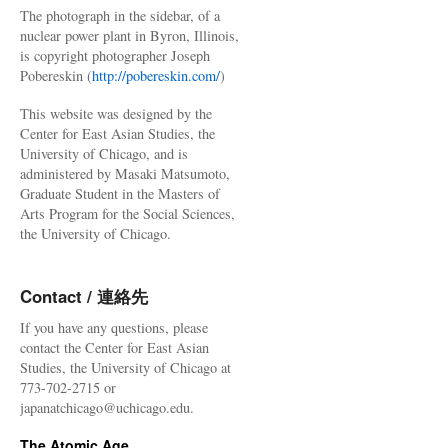
The photograph in the sidebar, of a
nuclear power plant in Byron, Illinois,
is copyright photographer Joseph
Pobereskin (
http://pobereskin.com/
)
This website was designed by the
Center for East Asian Studies, the
University of Chicago, and is
administered by Masaki Matsumoto,
Graduate Student in the Masters of
Arts Program for the Social Sciences,
the University of Chicago.
Contact / 連絡先
If you have any questions, please
contact the Center for East Asian
Studies, the University of Chicago at
773-702-2715 or
japanatchicago@uchicago.edu.
The Atomic Age