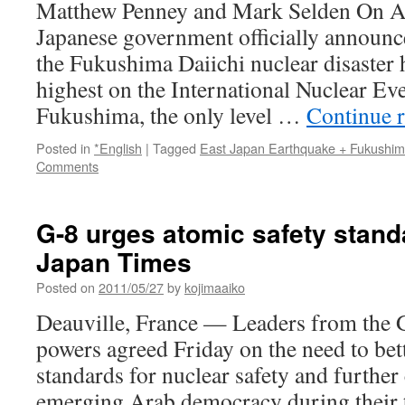
Matthew Penney and Mark Selden On Ap
Japanese government officially announce
the Fukushima Daiichi nuclear disaster h
highest on the International Nuclear Ev
Fukushima, the only level …
Continue 
Posted in
*English
|
Tagged
East Japan Earthquake + Fukushi
Comments
G-8 urges atomic safety stand
Japan Times
Posted on
2011/05/27
by
kojimaaiko
Deauville, France — Leaders from the 
powers agreed Friday on the need to bett
standards for nuclear safety and further 
emerging Arab democracy during their 