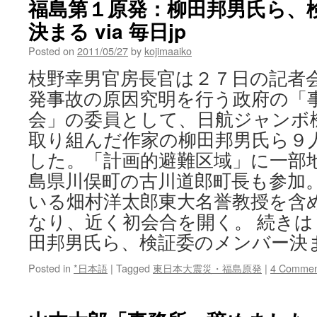
福島第１原発：柳田邦男氏ら、
決まる via 毎日jp
Posted on
2011/05/27
by
kojimaaiko
枝野幸男官房長官は２７日の記者
発事故の原因究明を行う政府の「
会」の委員として、日航ジャンボ
取り組んだ作家の柳田邦男氏ら９
した。「計画的避難区域」に一部
島県川俣町の古川道郎町長も参加
いる畑村洋太郎東大名誉教授を含
なり、近く初会合を開く。 続きは
田邦男氏ら、検証委のメンバー
Posted in
*日本語
|
Tagged
東日本大震災・福島原発
|
4 Commen