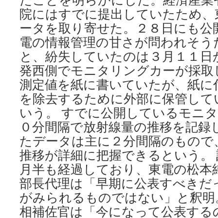
た！
院にはすでに提出していたため、
こ
れ
ータを取り寄せた。２８日にも公
以
電の情報管理の甘さが問われそう
上
迷
と、紛失していたのは３月１１日
惑
発西側でモニタリングカーが採取
か
測定値を紙に書いていたが、紙に
け
ら
を除去するために外部に保管して
れ
いう。 すでに公開しているモニ
な
い」
０分間隔で放射線量の推移を記録
福
たデータは主に２分間隔のもので
島
の
推移が詳細に把握できるという。
子
月半も経過しており、東電の松本
ど
も
部長代理は「早期に公表すべきだ
た
がみられるものではない」と釈明
ち
相補佐官は「今になって公表する
の
た