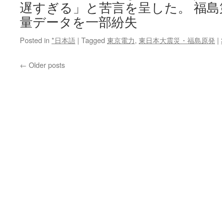
遅すぎる」と苦言を呈した。 福島
め
量データを一部紛失
覚
悟
の
Posted in
*日本語
|
Tagged
東京電力
,
東日本大震災・福島原発
|
決
意
←
Older posts
表
明
via
シ
ネ
マ
ト
ゥ
デ
イ