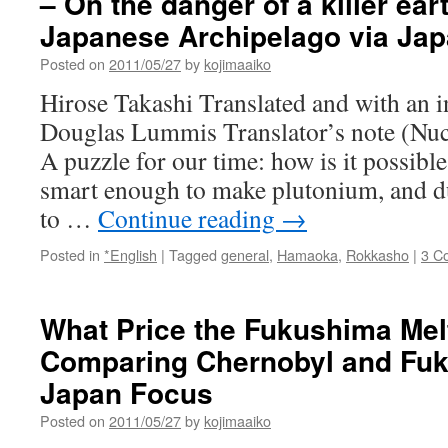
– On the danger of a killer ear
Japanese Archipelago via Ja
Posted on
2011/05/27
by
kojimaaiko
Hirose Takashi Translated and with an i
Douglas Lummis Translator’s note (Nuc
A puzzle for our time: how is it possible
smart enough to make plutonium, and 
to …
Continue reading
→
Posted in
*English
|
Tagged
general
,
Hamaoka
,
Rokkasho
|
3 C
What Price the Fukushima Me
Comparing Chernobyl and Fuk
Japan Focus
Posted on
2011/05/27
by
kojimaaiko