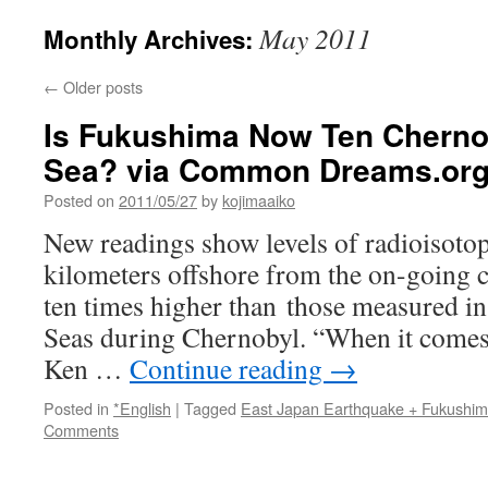
May 2011
Monthly Archives:
←
Older posts
Is Fukushima Now Ten Chernob
Sea? via Common Dreams.or
Posted on
2011/05/27
by
kojimaaiko
New readings show levels of radioisoto
kilometers offshore from the on-going c
ten times higher than those measured in
Seas during Chernobyl. “When it comes 
Ken …
Continue reading
→
Posted in
*English
|
Tagged
East Japan Earthquake + Fukushi
Comments