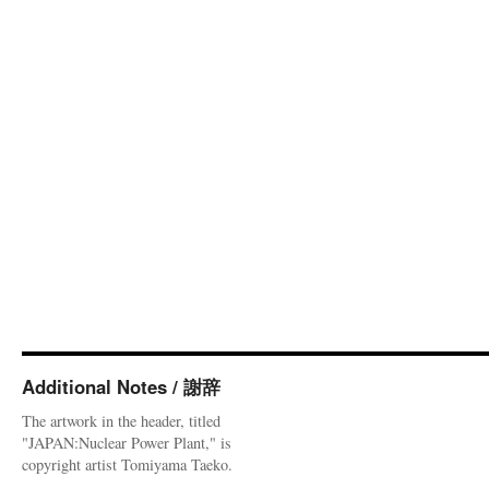
Additional Notes / 謝辞
The artwork in the header, titled
"JAPAN:Nuclear Power Plant," is
copyright artist Tomiyama Taeko.