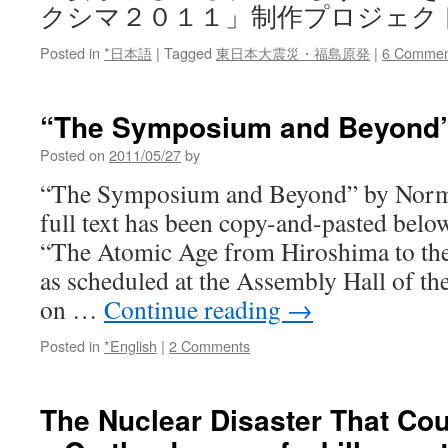
クシマ２０１１」制作プロジェク
Posted in
*日本語
|
Tagged
東日本大震災・福島原発
|
6 Commen
“The Symposium and Beyond”
Posted on
2011/05/27
by
“The Symposium and Beyond” by Norma
full text has been copy-and-pasted be
“The Atomic Age from Hiroshima to the
as scheduled at the Assembly Hall of th
on …
Continue reading
→
Posted in
*English
|
2 Comments
The Nuclear Disaster That Co