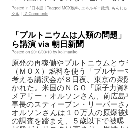
Posted in
*日本語
|
Tagged
MOX燃料
,
エネルギー政策
,
もんじゅ
クル
|
12 Comments
「プルトニウムは人類の問題」
ら講演 via 朝日新聞
Posted on
2016/03/10
by
kojimaaiko
原発の再稼働やプルトニウムとウ
（ＭＯＸ）燃料を使う「プルサー
考える講演会が８日夜、東京の衆
かれた。米国のＮＧＯ「原子力資
メアリー・オルソンさん、前広島
事長のスティーブン・リーパーさ
オルソンさんは１０万人の原爆被
の調査を踏まえ、５歳以下で被曝