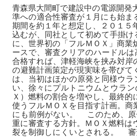
青森県大間町で建設中の電源開発
準への適合性審査が１月にも始ま
期間を約１年と想定し、２０１５
込むが、同社として初めて手掛け
に、世界初の「フルＭＯＸ」商業
ースで、審査クリアのハードルは
合格すれば、津軽海峡を挟み対岸
の避難計画策定が現実味を帯びて
は、当初はほかの原発と同様ウラ
い、徐々にプルトニウムとウラン
Ｘ）燃料の割合を増やし、最終的
使うフルＭＯＸを目指す計画。商
にも前例がない。 このため、原
重に審査する方針。ＭＯＸ燃料は
裂を制御しにくいとされる。 審