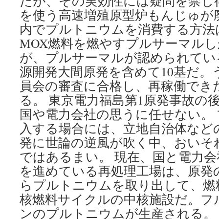
だが、その実効性には疑問を禁じ得
を使う高速増殖原型炉もんじゅが
内でプルトニウムを消費する方法
MOX燃料を燃やすプルサーマルし
が、プルサーマルが認められてい
源開発大間原発を含めて10基だ。
員会の審査に合格し、再稼働でき
る。 東京電力福島第1原発事故の
国や電力会社の思うに任せない。
入する場合には、立地自治体など
発に世論の逆風が吹く中、おいそ
ではあるまい。 現在、国と電力
を進めている再処理工場は、原発
らプルトニウムを取り出して、燃
核燃料サイクルの中核施設だ。フ
ンのプルトニウムが生産される。