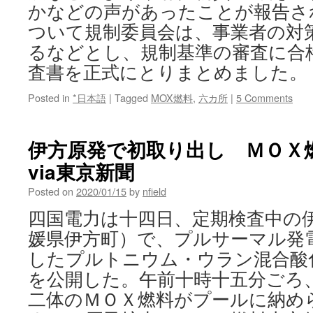
かなどの声があったことが報告さ
ついて規制委員会は、事業者の対
るなどとし、規制基準の審査に合
査書を正式にとりまとめました。 [
Posted in
*日本語
|
Tagged
MOX燃料
,
六カ所
|
5 Comments
伊方原発で初取り出し ＭＯＸ
via東京新聞
Posted on
2020/01/15
by
nfield
四国電力は十四日、定期検査中の
媛県伊方町）で、プルサーマル発
したプルトニウム・ウラン混合酸
を公開した。午前十時十五分ごろ
二体のＭＯＸ燃料がプールに納め