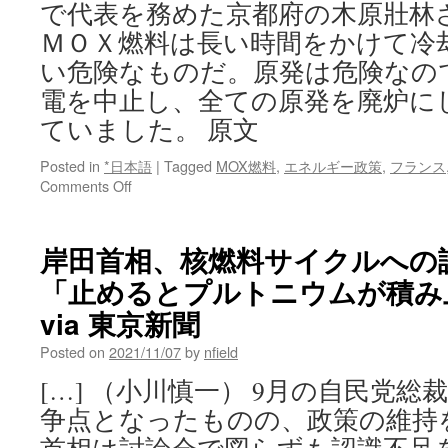
で代表を務めた京都府の木原壯林
ＭＯＸ燃料は長い時間をかけて冷
い危険なものだ。原発は危険なの
電を中止し、全ての原発を廃炉に
ていました。 原文
Posted in
*日本語
|
Tagged
MOX燃料
,
エネルギー政策
,
フランス
on
Comments Off
「Ｍ
Ｏ
Ｘ
岸田首相、核燃料サイクルへ
燃
「止めるとプルトニウムが積み
料」
フ
via 東京新聞
ラ
ン
Posted on
2021/11/07
by
nfield
ス
[…] （小川慎一） 9月の自民党
か
ら
争点となったものの、政策の維持
高
浜