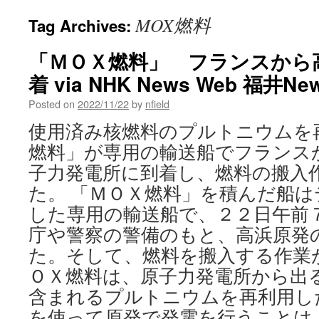
MOX燃料
Tag Archives:
「ＭＯＸ燃料」 フランスから
着 via NHK News Web 福井Ne
Posted on
2022/11/22
by
nfield
使用済み核燃料のプルトニウムを
燃料」が専用の輸送船でフランス
子力発電所に到着し、燃料の搬入
た。 「ＭＯＸ燃料」を積んだ船
した専用の輸送船で、２２日午前
庁や警察の警備のもと、高浜原発
た。そして、燃料を搬入する作業
ＯＸ燃料は、原子力発電所から出
含まれるプルトニウムを再利用し
を使って原発で発電を行うことは