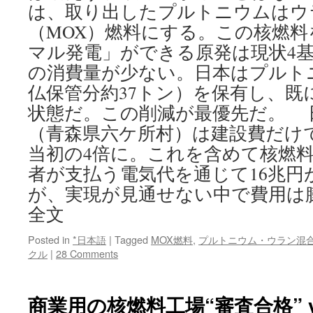
は、取り出したプルトニウムはウ
（MOX）燃料にする。この核燃
マル発電」ができる原発は現状4
の消費量が少ない。日本はプルトニ
仏保管分約37トン）を保有し、既
状態だ。この削減が最優先だ。 
（青森県六ケ所村）は建設費だけ
当初の4倍に。これを含めて核燃
者が支払う電気代を通じて16兆円
が、実現が見通せない中で費用は
全文
Posted in
*日本語
|
Tagged
MOX燃料
,
プルトニウム・ウラン混
クル
|
28 Comments
商業用の核燃料工場“審査合格” via