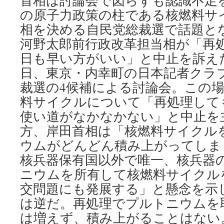
首相は討論会で図らずも認識不足
原
の原子力政策の柱である核燃料サ
発
相を決める自民党総裁選で話題と
に
到
河野太郎前行政改革担当相が「再
着 via
日も早い方がいい」と中止を訴えた
NHK
News
日、東京・内幸町の日本記者クラ
Web
裁選の4候補による討論会。この
福
料サイクルについて「再処理して
井
News
使い道がなかなかない」と中止を
Web
方、岸田首相は「核燃料サイクル
ウムがどんどん積み上がってしま
核兵器保有国以外で唯一、核兵器
ニウムを所有して核燃料サイクル
交問題にも発展する」と懸念を示
は逆だ。再処理でプルトニウムを
は増えず、積み上がることはない