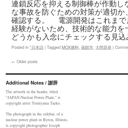
連鎖反応を抑える制御棒が作動し
な事故を防ぐための対策が適切か
確認する。 電源開発はこれまで
経験がないため、技術的な能力を
どうかも入念にチェックする見込
Posted in
*日本語
|
Tagged
MOX燃料
,
函館市
,
大間原発
|
Commen
←
Older posts
Additional Notes / 謝辞
The artwork in the header, titled
"JAPAN:Nuclear Power Plant," is
copyright artist Tomiyama Taeko.
The photograph in the sidebar, of a
nuclear power plant in Byron, Illinois,
is copyright photographer Joseph