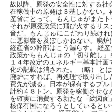
故以降、原発の安全性に対する社
在稼働中の原発は３基しかない。
産省にとって、もんじゅがまたト
それが原発政策に飛び火するリス
音だ。もんじゅにこだわり続けれ
に悪影響を及ぼしかねない。廃炉
経産省の幹部はこう漏らす。 経
政策からもんじゅの「切り離し」
１４年改定のエネルギー基本計画
化の記載は消された。 （略） と
廃炉にすれば、再処理で取り出し
費先が減る。日本が保有するプル
計約４８トン。原発を稼働させな
を確実に消費する新たな「絵図面
核保有国になろうとしているとい