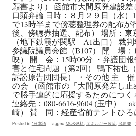
願書より） 函館市大間原発建設差
口頭弁論 日時：８月２９日（水）1
で13時半まで傍聴整理券の配布が
後、傍聴券抽選、配布） 場所：東京
（地下鉄霞が関駅 A1出口） 裁判
参議院議員会館（B107） 開 場：1
映） 開 会：15時00分 ・弁護団
害と住宅問題（第2回） 鴨下祐也
訴訟原告団団長） ・その他 主 
の会 （函館市の「大間原発差し止
で勝手連的に応援するためにつく
連絡先：080-6616-9604 (玉中） aki-tr
崎） 賛 同：経産省前テントひろ
Posted in
*日本語
|
Tagged
MOX燃料
,
エネルギー政策
,
脱原発
|