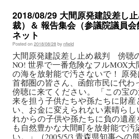
2018/08/29 大間原発建設差
裁）＆ 報告集会（参議院議員会館
ネット
Posted on
2018/08/28
by
nfield
大間原発建設差し止め裁判 傍聴の
NO! 世界で一番危険なフルMOX
の海を放射能で汚さないで！ 原
首都圏の皆さん、函館市民に代わ
傍聴に来てください。 「この宝
来を担う子供たちや孫たちに財産
い、お金に変えられない素晴らし
れからの子供や孫たちに負の遺産
も自然豊かな大間町を放射能で汚
い。」（2005/5/3 青森県知事