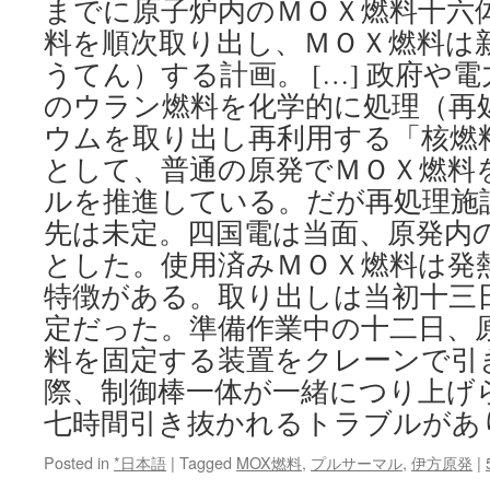
までに原子炉内のＭＯＸ燃料十六
料を順次取り出し、ＭＯＸ燃料は
うてん）する計画。 […] 政府や
のウラン燃料を化学的に処理（再
ウムを取り出し再利用する「核燃
として、普通の原発でＭＯＸ燃料
ルを推進している。だが再処理施
先は未定。四国電は当面、原発内
とした。使用済みＭＯＸ燃料は発
特徴がある。取り出しは当初十三
定だった。準備作業中の十二日、
料を固定する装置をクレーンで引
際、制御棒一体が一緒につり上げ
七時間引き抜かれるトラブルがあ
Posted in
*日本語
|
Tagged
MOX燃料
,
プルサーマル
,
伊方原発
|