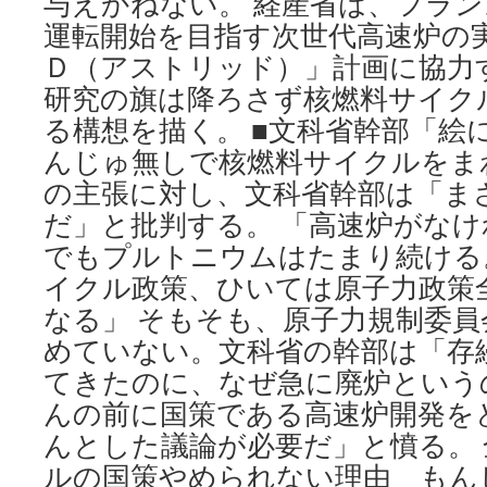
与えかねない。 経産省は、フラ
運転開始を目指す次世代高速炉の
Ｄ（アストリッド）」計画に協力
研究の旗は降ろさず核燃料サイク
る構想を描く。 ■文科省幹部「絵
んじゅ無しで核燃料サイクルをま
の主張に対し、文科省幹部は「ま
だ」と批判する。 「高速炉がな
でもプルトニウムはたまり続ける
イクル政策、ひいては原子力政策
なる」 そもそも、原子力規制委
めていない。文科省の幹部は「存
てきたのに、なぜ急に廃炉という
んの前に国策である高速炉開発を
んとした議論が必要だ」と憤る。
ルの国策やめられない理由 もん