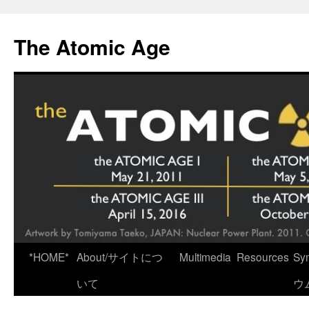
Skip
to
The Atomic Age
content
*HOME*
About/サイトにつ
Multimedia
Resources
Sy
いて
ウ