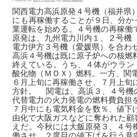
関西電力高浜原発４号機（福井県
にも再稼働することが９日、分か
業運転を始める。４号機の再稼働
原発は、九州電力川内１、２号機
電力伊方３号機（愛媛県）を合
高浜４号機は既に原子炉への核燃
終えている。うち、４体がウラン
酸化物（ＭＯＸ）燃料。一方、関
６月上旬に再稼働させ、７月上旬
方針。 関電は、高浜３、４号機
代替電力の火力発電の燃料費負担
７月中にも電気料金を数％、値下
由化で大阪ガスなどに奪われた顧
えだ。今秋には大飯原発３、４号
働させ、２度目の値下げを行う意向