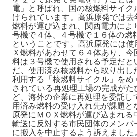
電」と呼ばれ、国の核燃料サイク
けられています。高浜原発では去
燃料が運び込まれ、関西電力によ
号機で４体、４号機で１６体の燃
ということです。高浜原発には使
Ｘ燃料があわせて６４体あり、今
料は３号機で使用される予定だと
だ、使用済み核燃料から取り出し
利用する「核燃料サイクル」をめ
されている再処理工場の完成がた
ど、海外の企業に再処理を委託し
用済み燃料の受け入れ先が課題と
原発にＭＯＸ燃料が運び込まれる
輸送に反対する市民団体のメンバ
に搬入を中止するよう訴えました。 