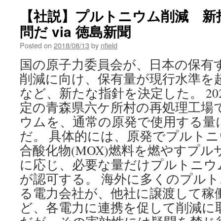
【社説】プルトニウム削減 新
問だ via 徳島新聞
Posted on
2018/08/13
by
nfield
国の原子力委員会が、日本の保有
削減に向け、保有量が現行水準を
など、新たな指針を決定した。 20
定の青森県六ケ所村の再処理工場
ウムを、通常の原発で使用する量
だ。 具体的には、原発でプルト
合酸化物(MOX)燃料を燃やすプ
に応じ、必要な量だけプルトニウ
が認可する。 海外に多くのプル
る電力会社が、他社に譲渡して稼
ど、各電力に連携を促して削減に