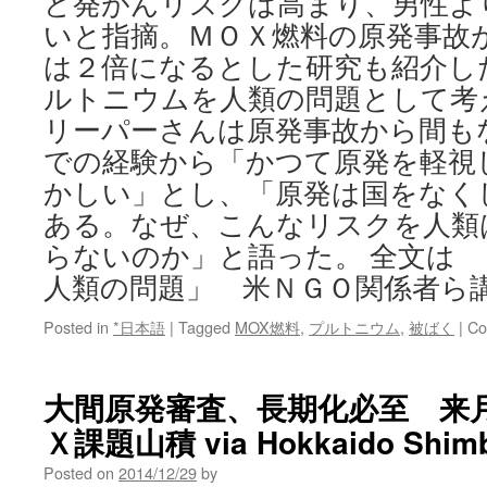
ど発がんリスクは高まり、男性よ
いと指摘。ＭＯＸ燃料の原発事故
は２倍になるとした研究も紹介し
ルトニウムを人類の問題として考
リーパーさんは原発事故から間も
での経験から「かつて原発を軽視
かしい」とし、「原発は国をなく
ある。なぜ、こんなリスクを人類
らないのか」と語った。 全文は
人類の問題」 米ＮＧＯ関係者ら
Posted in
*日本語
|
Tagged
MOX燃料
,
プルトニウム
,
被ばく
|
Co
大間原発審査、長期化必至 来
Ｘ課題山積 via Hokkaido Shim
Posted on
2014/12/29
by