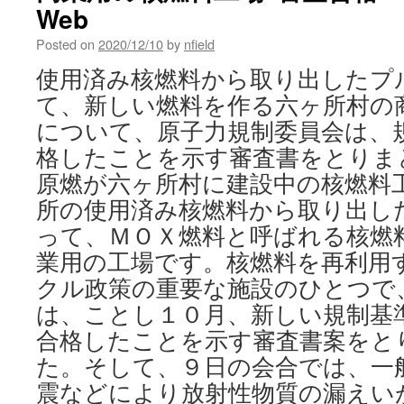
Web
Posted on
2020/12/10
by
nfield
使用済み核燃料から取り出したプ
て、新しい燃料を作る六ヶ所村の
について、原子力規制委員会は、
格したことを示す審査書をとりま
原燃が六ヶ所村に建設中の核燃料
所の使用済み核燃料から取り出し
って、ＭＯＸ燃料と呼ばれる核燃
業用の工場です。核燃料を再利用
クル政策の重要な施設のひとつで
は、ことし１０月、新しい規制基
合格したことを示す審査書案をと
た。そして、９日の会合では、一
震などにより放射性物質の漏えい