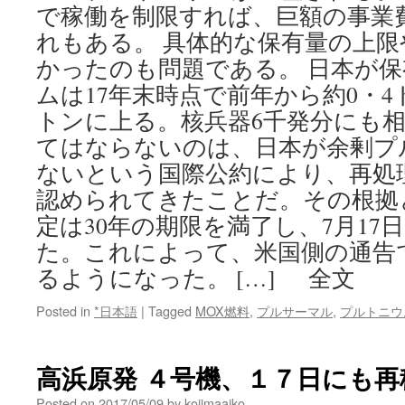
で稼働を制限すれば、巨額の事業
れもある。 具体的な保有量の上
かったのも問題である。 日本が
ムは17年末時点で前年から約0・4
トンに上る。核兵器6千発分にも相
てはならないのは、日本が余剰プ
ないという国際公約により、再処
認められてきたことだ。その根拠
定は30年の期限を満了し、7月17
た。これによって、米国側の通告
るようになった。 […] 全文
Posted in
*日本語
|
Tagged
MOX燃料
,
プルサーマル
,
プルトニウ
高浜原発 ４号機、１７日にも再稼
Posted on
2017/05/09
by
kojimaaiko