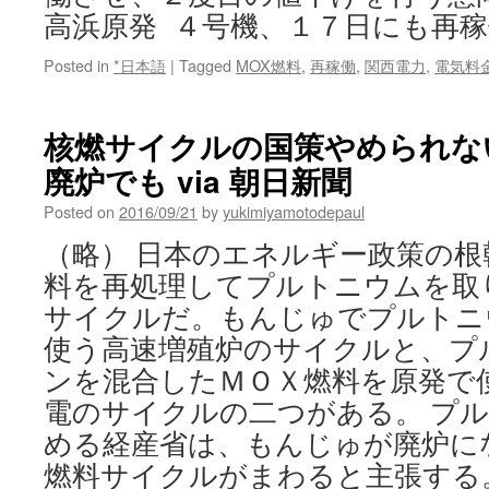
高浜原発 ４号機、１７日にも再稼
Posted in
*日本語
|
Tagged
MOX燃料
,
再稼働
,
関西電力
,
電気料
核燃サイクルの国策やめられな
廃炉でも via 朝日新聞
Posted on
2016/09/21
by
yukimiyamotodepaul
（略） 日本のエネルギー政策の
料を再処理してプルトニウムを取
サイクルだ。もんじゅでプルトニ
使う高速増殖炉のサイクルと、プ
ンを混合したＭＯＸ燃料を原発で
電のサイクルの二つがある。 プ
める経産省は、もんじゅが廃炉に
燃料サイクルがまわると主張する