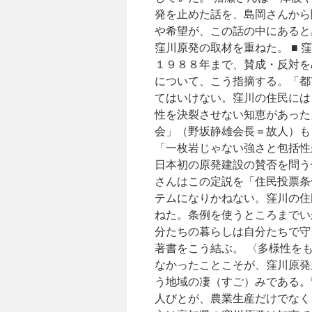
発を止めた話を、島岡さんから
や希望が、この話の中にあると
窪川原発の取材を重ねた。 ■
１９８８年まで、賛成・反対を
について、こう指摘する。「都
てはいけない。窪川の住民には
性を決裂させない知恵があった
会」（野坂静雄会長＝故人）も
「一枚岩じゃない強さと包括性
日本初の原発建設の賛否を問う
さんはこの定説を「住民投票条
テムになりかねない。窪川の住
ねた。条例を使うところまでい
分たちの暮らしは自分たちで守
著書をこう結ぶ。 〈多様性を
なかったことこそが、窪川原発
う地域の凄（すご）みである。
人びとが、農業生産だけでなく