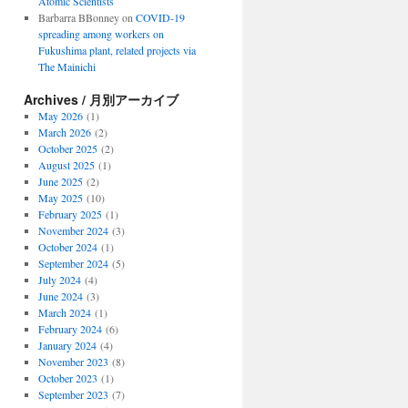
Atomic Scientists
Barbarra BBonney
on
COVID-19
spreading among workers on
Fukushima plant, related projects via
The Mainichi
Archives / 月別アーカイブ
May 2026
(1)
March 2026
(2)
October 2025
(2)
August 2025
(1)
June 2025
(2)
May 2025
(10)
February 2025
(1)
November 2024
(3)
October 2024
(1)
September 2024
(5)
July 2024
(4)
June 2024
(3)
March 2024
(1)
February 2024
(6)
January 2024
(4)
November 2023
(8)
October 2023
(1)
September 2023
(7)