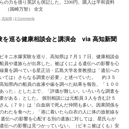
らの力を借り英訳も併記した。2200円。購入は平和資料
5。 （国崎万智） 全文
,
高知県
|
2 Comments
を巡る健康相談会と講演会 via 高知新聞
ビキニ水爆実験を巡り、高知県は７月１７日、健康相談会
船員や遺族らが出席した。被ばくによる遺伝への影響を心
線量を調べている星正治・広島大学名誉教授は「遺伝への
いては）さらなる調査が必要」と述べていた。 約３５
高知県内の船員の血液や歯を調べた結果を報告。「１００
あった」とした上で、「評価が難しい。いろいろな調査を
要がある」とした。 個別相談には元船員３人を含む計５
さん（７９）は「白血病で死んだ仲間も多い。因果関係を
のわたを食べた」「港に着いたら白衣の人に体の放射線を
遺伝への影響を心配する別の遺族に対しては、星氏らが
遺伝への影響は見つかっていない。（ビキニ被ばくも）安