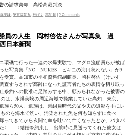
告の請求棄却 高松高裁判決
爆実験
,
第五福竜丸
,
被ばく
,
高知県
|
2 Comments
漁船員の人生 岡村啓佐さんが写真集 過
a西日本新聞
キニ環礁で行った一連の水爆実験で、マグロ漁船員らが被ば
た写真集「NO NUKES ビキニの海は忘れない」が9
を受賞。高知市の平和資料館副館長、岡村啓佐（けいす
康調査すらされず高齢になった証言者たちの表情を切り取っ
止条約への批准に足踏みする中、顧みられなかった被害の
のは、水爆実験の周辺海域で操業していた高知、東京、
遺族ら50人。遺族は、乗組員時代の父や夫の遺影を手にレ
ものを海水で洗い、汚染された魚を何も知らずに食べ
帰ってきてから玄関で血を吐いて亡くなったとか、バタバ
た〉 〈結婚を約束し、出航時に見送ってくれた彼女は
なかった。（中略）差別の目に耐え切れず京都に逃げた〉