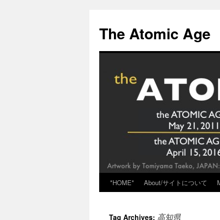
Skip
to
The Atomic Age
content
*HOME*
About/サイトについて
高知県
Tag Archives: