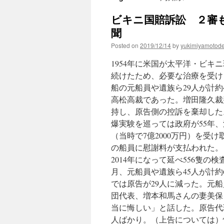
ビキニ国賠訴訟 ２審も
聞
Posted on
2019/12/14
by
yukimiyamotod
1954年に米国が太平洋・ビ
続けたため、必要な治療を受け
船の元船員や遺族ら29人が計約
高松高裁であった。増田隆久裁
持し、原告側の控訴を棄却した
爆実験を巡っては政府が55年、
（当時で7億2000万円）を受
の船員に慰謝料が支払われた。
2014年になって延べ556隻の
月、元船員や遺族ら45人が計約
では原告が29人に減った。元船
団代表、増本和馬さんの妻美保
当に悔しい」と話した。原告代
人ばかり。（上告については）