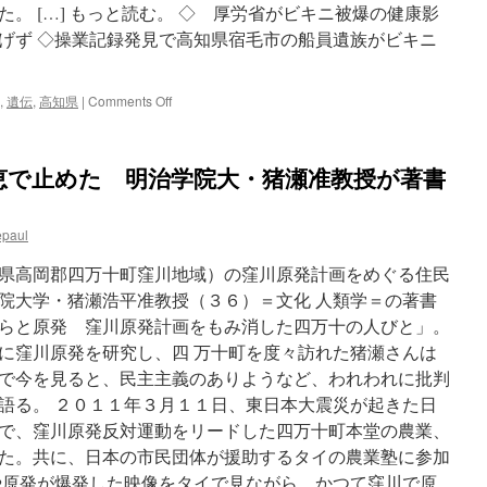
。 […] もっと読む。 ◇ 厚労省がビキニ被爆の健康影
げず ◇操業記録発見で高知県宿毛市の船員遺族がビキニ
on
,
遺伝
,
高知県
|
Comments Off
高
知
市
恵で止めた 明治学院大・猪瀬准教授が著書
で
ビ
キ
epaul
ニ
水
県高岡郡四万十町窪川地域）の窪川原発計画をめぐる住民
爆
実
院大学・猪瀬浩平准教授（３６）＝文化 人類学＝の著書
験
らと原発 窪川原発計画をもみ消した四万十の人びと」。
を
に窪川原発を研究し、四 万十町を度々訪れた猪瀬さんは
巡
る
で今を見ると、民主主義のありようなど、われわれに批判
健
語る。 ２０１１年３月１１日、東日本大震災が起きた日
康
で、窪川原発反対運動をリードした四万十町本堂の農業、
相
談
た。共に、日本の市民団体が援助するタイの農業塾に参加
会
や原発が爆発した映像をタイで見ながら、かつて窪川で原