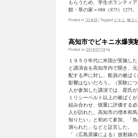
もらうため、学生ボランティア
館・草の家＝088（875）127
Posted in
*日本語
|
Tagged
ビキニ
,
被ばく
高知市でビキニ水爆実験
Posted on
2016/07/19
by
１９５０年代に米国が実施した
と講演会を高知市内で開き、元
配する声に対し、船員の被ばく
影響はないだろう。（実験につ
人が参加した講演では、星氏が
ミリシーベルト以上の被ばくが
組み合わせ、慎重に評価する必
人が訪れた。高知市の増本和馬
知りたい」と初めて参加。「魚
測られた」などと証言した。 
「（広島原爆による）放射線の