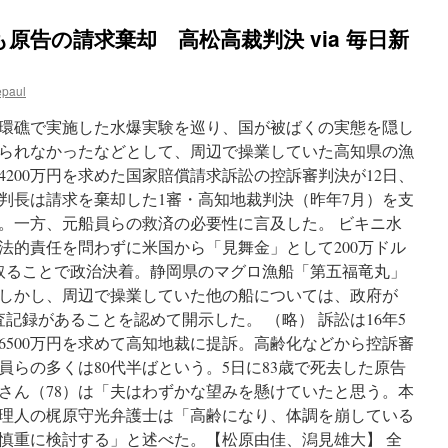
原告の請求棄却 高松高裁判決 via 毎日新
epaul
キニ環礁で実施した水爆実験を巡り、国が被ばくの実態を隠し
られなかったなどとして、周辺で操業していた高知県の漁
4200万円を求めた国家賠償請求訴訟の控訴審判決が12日、
判長は請求を棄却した1審・高知地裁判決（昨年7月）を支
。一方、元船員らの救済の必要性に言及した。 ビキニ水
法的責任を問わずに米国から「見舞金」として200万ドル
け取ることで政治決着。静岡県のマグロ漁船「第五福竜丸」
しかし、周辺で操業していた他の船については、政府が
検査記録があることを認めて開示した。 （略） 訴訟は16年5
6500万円を求めて高知地裁に提訴。高齢化などから控訴審
員らの多くは80代半ばという。5日に83歳で死去した原告
さん（78）は「夫はわずかな望みを懸けていたと思う。本
理人の梶原守光弁護士は「高齢になり、体調を崩している
慎重に検討する」と述べた。【松原由佳、潟見雄大】 全