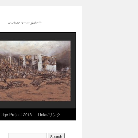
Nuclear issues globally
idge Project 2018
Links/リンク