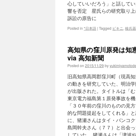
心していいだろう」と話していた
響を否定 星氏らの研究取り上
訴訟の原告に
Posted in
*日本語
|
Tagged
ビキニ
,
核兵器
高知県の窪川原発は知
via 高知新聞
Posted on
2015/11/29
by
yukimiyamotod
旧高知県高岡郡窪川町（現高知
の動きを研究していた、明治学
が出版された。タイトルは「む
東京電力福島第１原発事故を機
「３０年前の窪川のものの見方
的な問題提起をしてくれる」と
に、猪瀬さんはタイ・バンコク
島岡幹夫さん（７７）と出会っ
していた。 猪瀬さんは「津波