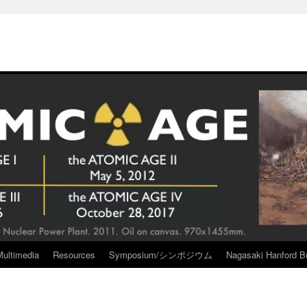
Multimedia
Resources
Symposium/シンポジウム
Nagasaki Hanford Br