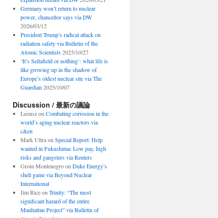
Germany won’t return to nuclear
power, chancellor says via DW
2026/03/12
President Trump’s radical attack on
radiation safety via Bulletin of the
Atomic Scientists
2025/10/27
‘It’s Sellafield or nothing’: what life is
like growing up in the shadow of
Europe’s oldest nuclear site via The
Guardian
2025/10/07
Discussion / 最新の議論
Leonsz
on
Combating corrosion in the
world’s aging nuclear reactors via
c&en
Mark Ultra
on
Special Report: Help
wanted in Fukushima: Low pay, high
risks and gangsters via Reuters
Grom Montenegro
on
Duke Energy’s
shell game via Beyond Nuclear
International
Jim Rice
on
Trinity: “The most
significant hazard of the entire
Manhattan Project” via Bulletin of