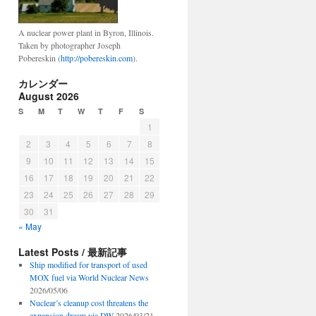
A nuclear power plant in Byron, Illinois.
Taken by photographer Joseph
Pobereskin (
http://pobereskin.com
).
カレンダー
August 2026
S
M
T
W
T
F
S
1
2
3
4
5
6
7
8
9
10
11
12
13
14
15
16
17
18
19
20
21
22
23
24
25
26
27
28
29
30
31
« May
Latest Posts / 最新記事
Ship modified for transport of used
MOX fuel via World Nuclear News
2026/05/06
Nuclear’s cleanup cost threatens the
expansion dream via DW
2026/03/21