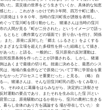
と
聞いた。震災後の世界をどう生きていくか、具体的な知恵
講
演
感じた」。これがきっかけで約３年間、四万十町に通い、
会
 窪川原発は１９８０年、当時の窪川町長が誘致を表明し、
via
めぐって窪川町を揺り動かした。 猪瀬さんは当時の窪川
高
知
市の人間が見る『町が二分された』というイメージで語っ
新
、もともと（農作業などの場面で）折り合いを付け、関係
聞
」 また、原発に反対した「郷土（ふるさと）をよくする
さまざまな立場を超えた多様性を持った組織として描き、
があった」と語る。 一般的に、窪川原発の反対運動は、
住民投票条例を作ったことが評価される。 しかし、猪瀬
例はあくまで最後の切り札。拙速に決めると、最悪のシス
民は、地域の集会所などで原発について丁寧に学習会を重
かなかったプロセスこそ重要だった」と見る。 （略） 自
る―。猪瀬さんは、そんな旧窪川町民の思いをくみ取り、
もち、それゆえに葛藤をはらみながら、決定的に決裂させ
反対運動の要点であり、またそれを生み出した窪 川とい
背景には、原発騒動のはるか前から、窪川の農村に生きる
、暮らし全体のあり方を議論する 場が存在していた〉 全