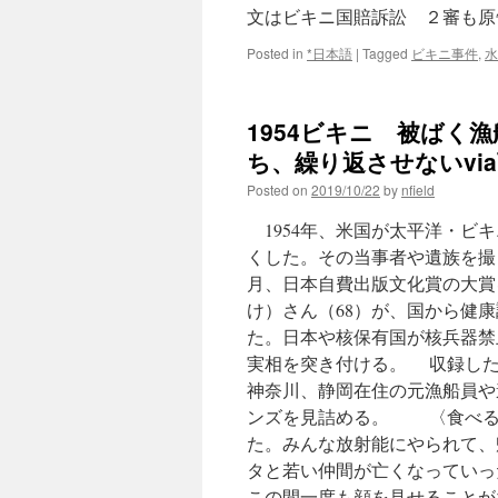
文はビキニ国賠訴訟 ２審も原
Posted in
*日本語
|
Tagged
ビキニ事件
,
水
1954ビキニ 被ばく
ち、繰り返させないvi
Posted on
2019/10/22
by
nfield
1954年、米国が太平洋・ビ
くした。その当事者や遺族を撮っ
月、日本自費出版文化賞の大賞
け）さん（68）が、国から健
た。日本や核保有国が核兵器禁
実相を突き付ける。 収録した
神奈川、静岡在住の元漁船員や
ンズを見詰める。 〈食べる
た。みんな放射能にやられて、
タと若い仲間が亡くなっていっ
この間一度も顔を見せることが