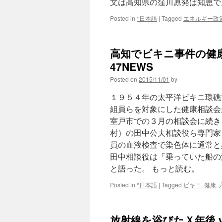
文は高知県の窪川原発は知恵で
Posted in
*日本語
|
Tagged
エネルギー政
高知でビキニ事件の健康
47NEWS
Posted on
2015/11/01
by
１９５４年の太平洋ビキニ環礁
組員らを対象にした健康相談会
室戸市での３月の相談会に続き
村）の田中公夫相談役ら専門家
員の血液検査で染色体に通常と
田中相談役は「乗っていた船の
と語った。 もっと読む。
Posted in
*日本語
|
Tagged
ビキニ
,
健康
,
放射線を浴びたＸ年後 v