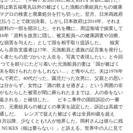
本政府は第五福竜丸以外の被ばくした漁船の乗組員たちの健康
月にマグロの検査と廃棄処分を打ち切った。翌月、日米両政府
支払うことで政治決着。しかし日本政府は2014年、それま
資料の一部を開示した。それを機に、周辺海域で操業して
16年「資料を故意に隠し、被災船員への健康調査や治療、
な損害を与えた」として国を相手取り提訴した。 核実
んら原告支援者は17年、元漁船員と遺族の証言集を発行し
く者たちの息づかいと人生を、写真で表現したい」と今回
つてを頼りにたどり着いた元漁船員の妻は「国が被ばく
夫を助けられたかもしれない…」と悔やんだ。夫は1976年
んで死亡。40代だった。園児だった次男に、父親との思い
は分からず、女性は「酒の飲ませ過ぎよ」という周囲の非
がもたらした被害が闇に葬られたままでは、人の命をない
返される」と確信した。 ビキニ事件の国賠訴訟の一審
の、元乗組員らの被ばくの事実を認定した。訴訟は高裁で
見通しだ。 レンズで捉えた被ばく者は全員80歳を超え
1月以降、少なくとも5人が他界した。岡村さんは彼らに残
 NUKES（核は要らない）」と訴える。世界中の人に見て