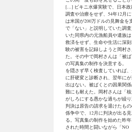
[…] ビキニ水爆実験で、日
調査や治療をせず、54年12
は米国が200万ドルの見舞金を
で「ない」と説明していた調査
いた同県内の元漁船員や遺族は
救済をせず、生命や生活に深刻
験の被害を記録しようと岡村さ
た。その中で岡村さんは「被ば
の写真集の制作を決意する。 
を隠さず早く検査していれば、
に肝硬変と診断され、翌年にが
出はない。被ばくとの因果関係
難にも耐えた。岡村さんは「核
がしろにする愚かな過ちが繰り
判決は原告の請求を退けたもの
係争中で、12月に判決が出る
る。写真集の制作を始めた昨年
された時間と闘いながら「NO