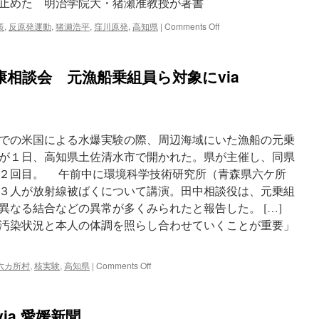
止めた 明治学院大・猪瀬准教授が著書
on
策
,
反原発運動
,
猪瀬浩平
,
窪川原発
,
高知県
|
Comments Off
高
知
県
相談会 元漁船乗組員ら対象にvia
の
窪
川
原
発
での米国による水爆実験の際、周辺海域にいた漁船の元乗
は
知
が１日、高知県土佐清水市で開かれた。県が主催し、同県
恵
２回目。 午前中に環境科学技術研究所（青森県六ケ所
で
３人が放射線被ばくについて講演。田中相談役は、元乗組
止
め
異なる結合などの異常が多くみられたと報告した。 […]
た
汚染状況と本人の体調を照らし合わせていくことが重要」
明
治
学
on
六カ所村
,
核実験
,
高知県
|
Comments Off
院
高
大・
知
猪
で
瀬
ia 愛媛新聞
ビ